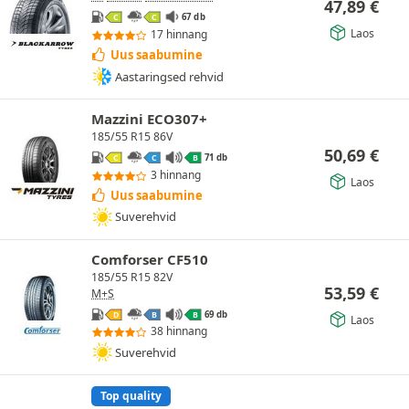
47,89
€
67 db
C
C
Laos
17 hinnang
Uus saabumine
Aastaringsed rehvid
Mazzini ECO307+
185/55 R15 86V
50,69
€
71 db
C
C
B
3 hinnang
Laos
Uus saabumine
Suverehvid
Comforser CF510
185/55 R15 82V
53,59
€
M+S
69 db
D
B
B
Laos
38 hinnang
Suverehvid
Top quality