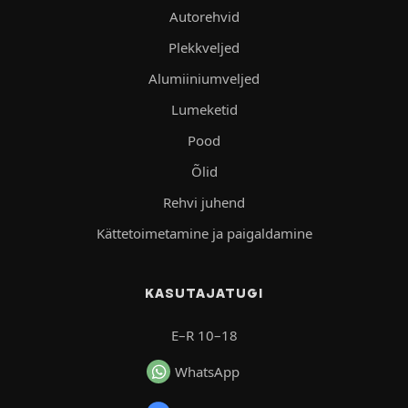
Autorehvid
Plekkveljed
Alumiiniumveljed
Lumeketid
Pood
Õlid
Rehvi juhend
Kättetoimetamine ja paigaldamine
KASUTAJATUGI
E–R 10–18
WhatsApp