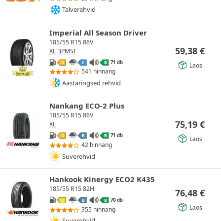
Talverehvid
Imperial All Season Driver
185/55 R15 86V
59,38
€
XL
3PMSF
71 db
D
C
B
Laos
541 hinnang
Aastaringsed rehvid
Nankang ECO-2 Plus
185/55 R15 86V
75,19
€
XL
71 db
D
B
B
Laos
42 hinnang
Suverehvid
Hankook Kinergy ECO2 K435
185/55 R15 82H
76,48
€
70 db
C
B
B
Laos
355 hinnang
Suverehvid