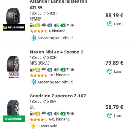
Atlander Landerallseason
ATL55
185/55 R15 82H
88,19
€
3PMSF
Laos
71 db
C
B
B
6 hinnang
Aastaringsed rehvid
Nexen Nblue 4 Season 2
185/55 R15 82H
79,89
€
MFS
3PMSF
71 db
C
B
B
Laos
183 hinnang
Aastaringsed rehvid
Goodride Zupereco Z-107
185/55 R15 86V
58,79
€
XL
70 db
D
B
B
Laos
645 hinnang
Suverehvid