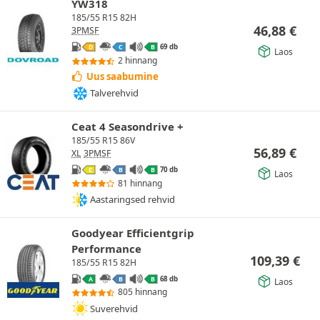
YW318
185/55 R15 82H
46,88
€
3PMSF
69 db
D
C
B
Laos
2 hinnang
Uus saabumine
Talverehvid
Ceat 4 Seasondrive +
185/55 R15 86V
56,89
€
XL
3PMSF
70 db
C
B
B
Laos
81 hinnang
Aastaringsed rehvid
Goodyear Efficientgrip
Performance
109,39
€
185/55 R15 82H
68 db
A
B
B
Laos
805 hinnang
Suverehvid