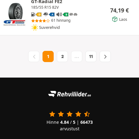
GT-Radial FE2
185/55 R15 82V
74,19
€
69 db
D
A
B
Laos
61 hinnang
Suverehvid
1
2
…
11
Hinne
4.84
/
5
|
66473
arvustust