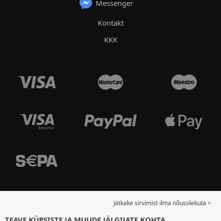
Messenger
Kontakt
KKK
Jätkake sirvimist ilma nõusolekuta >
TEAVE KÜPSISTE JA MUUDE JÄLGIJATE KOHTA