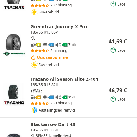
Laos
207 hinnang
Suverehvid
Greentrac Journey-X Pro
185/55 R15 86V
XL
41,69
€
71 db
C
C
B
Laos
2 hinnang
Uus saabumine
Suverehvid
Trazano All Season Elite Z-401
185/55 R15 82H
46,79
€
3PMSF
71 db
D
C
B
Laos
239 hinnang
Aastaringsed rehvid
Blackarrow Dart 4S
185/55 R15 86H
XL
3PMSF
Lamellrehvid