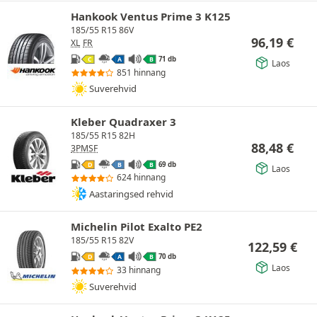
Hankook Ventus Prime 3 K125
185/55 R15 86V
96,19
€
XL
FR
71 db
C
A
B
Laos
851 hinnang
Suverehvid
Kleber Quadraxer 3
185/55 R15 82H
88,48
€
3PMSF
69 db
D
B
B
Laos
624 hinnang
Aastaringsed rehvid
Michelin Pilot Exalto PE2
185/55 R15 82V
122,59
€
70 db
D
A
B
Laos
33 hinnang
Suverehvid