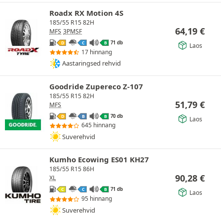
Roadx RX Motion 4S
185/55 R15 82H
64,19
€
MFS
3PMSF
71 db
D
C
B
Laos
17 hinnang
Aastaringsed rehvid
Goodride Zupereco Z-107
185/55 R15 82H
51,79
€
MFS
70 db
D
B
B
Laos
645 hinnang
Suverehvid
Kumho Ecowing ES01 KH27
185/55 R15 86H
90,28
€
XL
71 db
C
C
B
Laos
95 hinnang
Suverehvid