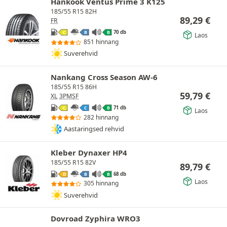
Hankook Ventus Prime 3 K125
185/55 R15 82H
89,29
€
FR
70 db
C
B
B
Laos
851 hinnang
Suverehvid
Nankang Cross Season AW-6
185/55 R15 86H
59,79
€
XL
3PMSF
71 db
C
C
B
Laos
282 hinnang
Aastaringsed rehvid
Kleber Dynaxer HP4
185/55 R15 82V
89,79
€
68 db
D
B
B
Laos
305 hinnang
Suverehvid
Dovroad Zyphira WRO3