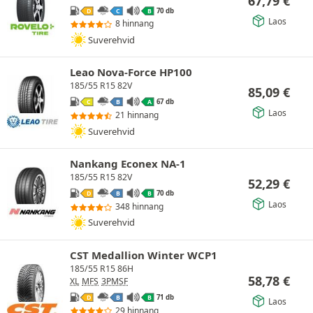
67,79
€
70 db
D
C
B
Laos
8 hinnang
Suverehvid
Leao Nova-Force HP100
185/55 R15 82V
85,09
€
67 db
C
B
A
Laos
21 hinnang
Suverehvid
Nankang Econex NA-1
185/55 R15 82V
52,29
€
70 db
D
B
B
Laos
348 hinnang
Suverehvid
CST Medallion Winter WCP1
185/55 R15 86H
58,78
€
XL
MFS
3PMSF
71 db
D
B
B
Laos
29 hinnang