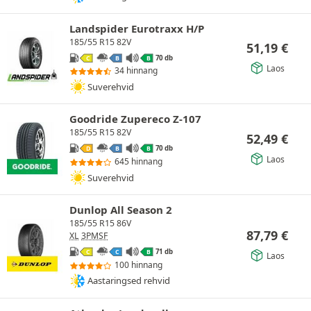
Landspider Eurotraxx H/P
185/55 R15 82V
51,19
€
70 db
C
B
B
Laos
34 hinnang
Suverehvid
Goodride Zupereco Z-107
185/55 R15 82V
52,49
€
70 db
D
B
B
Laos
645 hinnang
Suverehvid
Dunlop All Season 2
185/55 R15 86V
87,79
€
XL
3PMSF
71 db
C
C
B
Laos
100 hinnang
Aastaringsed rehvid