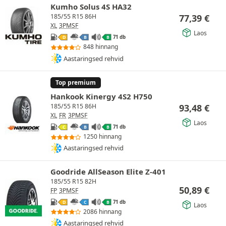
Kumho Solus 4S HA32
77,39
€
185/55 R15 86H
XL
3PMSF
Laos
71 db
D
B
B
848 hinnang
Aastaringsed rehvid
Top premium
Hankook Kinergy 4S2 H750
93,48
€
185/55 R15 86H
XL
FR
3PMSF
Laos
71 db
C
B
B
1250 hinnang
Aastaringsed rehvid
Goodride AllSeason Elite Z-401
185/55 R15 82H
50,89
€
FP
3PMSF
71 db
D
C
B
Laos
2086 hinnang
Aastaringsed rehvid