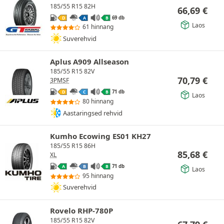
185/55 R15 82H
66,69
€
69 db
D
A
B
Laos
61 hinnang
Suverehvid
Aplus A909 Allseason
185/55 R15 82V
70,79
€
3PMSF
71 db
D
C
B
Laos
80 hinnang
Aastaringsed rehvid
Kumho Ecowing ES01 KH27
185/55 R15 86H
85,68
€
XL
71 db
A
B
B
Laos
95 hinnang
Suverehvid
Rovelo RHP-780P
185/55 R15 82V