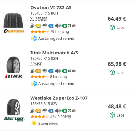
Ovation VI-782 AS
185/55 R15 86H
64,49
€
XL
3PMSF
71 db
C
C
B
Laos
79 hinnang
Aastaringsed rehvid
Ilink Multimatch A/S
185/55 R15 82H
65,98
€
3PMSF
69 db
D
C
B
Laos
8 hinnang
Aastaringsed rehvid
Westlake ZuperEco Z-107
185/55 R15 82V
48,48
€
70 db
D
B
B
Laos
218 hinnang
Suverehvid