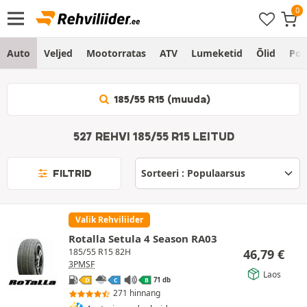
Auto
Veljed
Mootorratas
ATV
Lumeketid
Õlid
Po
185/55 R15 (muuda)
527 REHVI 185/55 R15 LEITUD
FILTRID
Valik Rehviliider
Rotalla Setula 4 Season RA03
46,79
€
185/55 R15 82H
3PMSF
Laos
71 db
D
C
B
271 hinnang