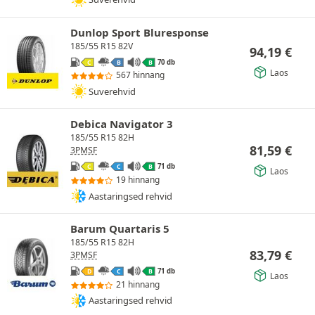
Dunlop Sport Bluresponse
185/55 R15 82V
94,19
€
70 db
C
B
B
Laos
567 hinnang
Suverehvid
Debica Navigator 3
185/55 R15 82H
81,59
€
3PMSF
71 db
C
C
B
Laos
19 hinnang
Aastaringsed rehvid
Barum Quartaris 5
185/55 R15 82H
83,79
€
3PMSF
71 db
D
C
B
Laos
21 hinnang
Aastaringsed rehvid