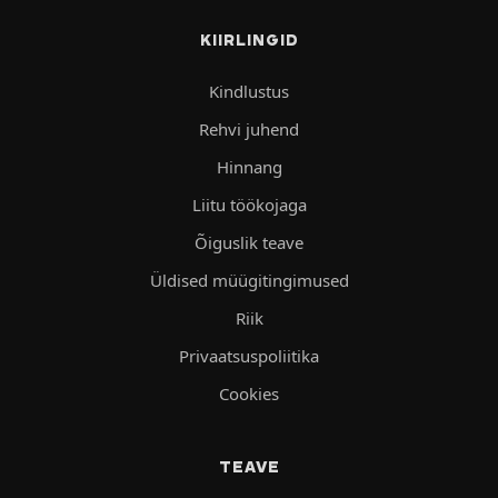
KIIRLINGID
Kindlustus
Rehvi juhend
Hinnang
Liitu töökojaga
Õiguslik teave
Üldised müügitingimused
Riik
Privaatsuspoliitika
Cookies
TEAVE