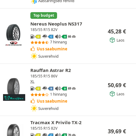
Aastaringsed rehvid
Top budget
Nereus Neoplus NS317
185/55 R15 82V
45,28
€
66 db
C
C
A
Laos
7 hinnang
Uus saabumine
Suverehvid
Rauffan Astrar R2
185/55 R15 86V
XL
50,69
€
69 db
C
B
B
Laos
1 hinnang
Uus saabumine
Suverehvid
Tracmax X Privilo TX-2
185/55 R15 82V
39,69
€
70 db
C
C
B