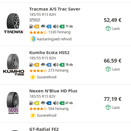
Tracmax A/S Trac Saver
185/55 R15 82H
52,49
€
3PMSF
71 db
D
C
B
Laos
1330 hinnang
Aastaringsed rehvid
Kumho Ecsta HS52
185/55 R15 82H
66,59
€
70 db
D
B
B
Laos
273 hinnang
Suverehvid
Nexen N'Blue HD Plus
185/55 R15 82V
77,19
€
67 db
C
A
A
Laos
594 hinnang
Suverehvid
GT-Radial FE2