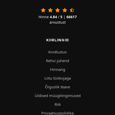
Hinne
4.84
/
5
|
66617
arvustust
KIIRLINGID
Kindlustus
Rehvi juhend
Hinnang
Liitu töökojaga
Õiguslik teave
Üldised müügitingimused
Riik
Privaatsuspoliitika