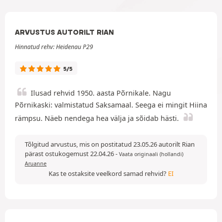
ARVUSTUS AUTORILT RIAN
Hinnatud rehv: Heidenau P29
5/5
Ilusad rehvid 1950. aasta Põrnikale. Nagu
Põrnikaski: valmistatud Saksamaal. Seega ei mingit Hiina
rämpsu. Näeb nendega hea välja ja sõidab hästi.
Tõlgitud arvustus, mis on postitatud 23.05.26 autorilt Rian
pärast ostukogemust 22.04.26
-
Vaata originaali (hollandi)
Aruanne
Kas te ostaksite veelkord samad rehvid?
EI