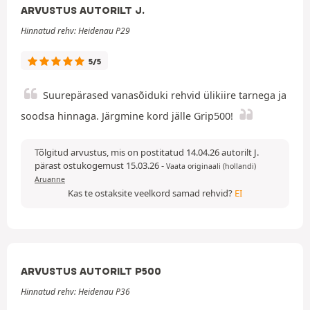
ARVUSTUS AUTORILT J.
Hinnatud rehv: Heidenau P29
5/5
Suurepärased vanasõiduki rehvid ülikiire tarnega ja
soodsa hinnaga. Järgmine kord jälle Grip500!
Tõlgitud arvustus, mis on postitatud 14.04.26 autorilt J.
pärast ostukogemust 15.03.26
-
Vaata originaali (hollandi)
Aruanne
Kas te ostaksite veelkord samad rehvid?
EI
ARVUSTUS AUTORILT P500
Hinnatud rehv: Heidenau P36