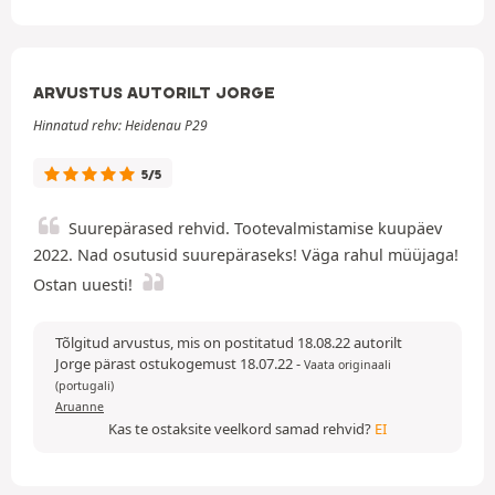
ARVUSTUS AUTORILT JORGE
Hinnatud rehv: Heidenau P29
5/5
Suurepärased rehvid. Tootevalmistamise kuupäev
2022. Nad osutusid suurepäraseks! Väga rahul müüjaga!
Ostan uuesti!
Tõlgitud arvustus, mis on postitatud 18.08.22 autorilt
Jorge pärast ostukogemust 18.07.22
-
Vaata originaali
(portugali)
Aruanne
Kas te ostaksite veelkord samad rehvid?
EI