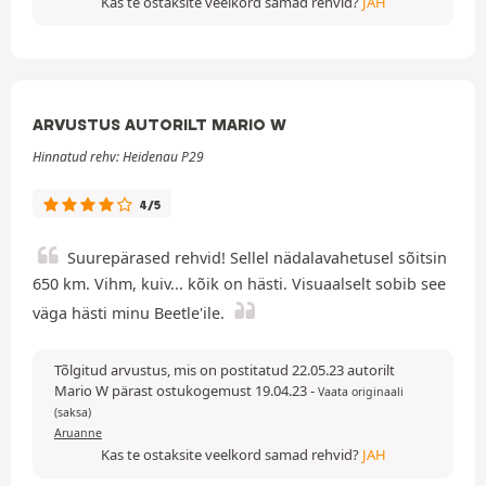
Kas te ostaksite veelkord samad rehvid?
JAH
ARVUSTUS AUTORILT MARIO W
Hinnatud rehv: Heidenau P29
4/5
Suurepärased rehvid! Sellel nädalavahetusel sõitsin
650 km. Vihm, kuiv... kõik on hästi. Visuaalselt sobib see
väga hästi minu Beetle'ile.
Tõlgitud arvustus, mis on postitatud 22.05.23 autorilt
Mario W pärast ostukogemust 19.04.23
-
Vaata originaali
(saksa)
Aruanne
Kas te ostaksite veelkord samad rehvid?
JAH