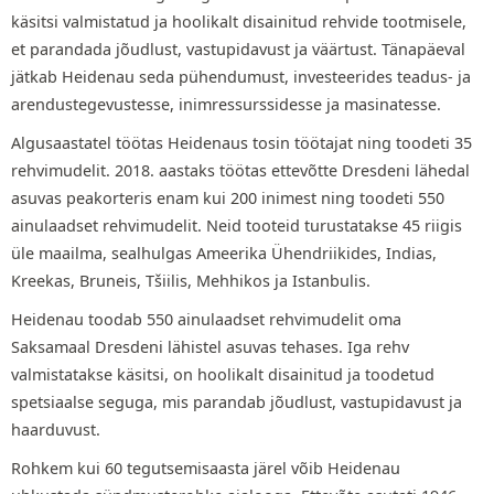
käsitsi valmistatud ja hoolikalt disainitud rehvide tootmisele,
et parandada jõudlust, vastupidavust ja väärtust. Tänapäeval
jätkab Heidenau seda pühendumust, investeerides teadus- ja
arendustegevustesse, inimressurssidesse ja masinatesse.
Algusaastatel töötas Heidenaus tosin töötajat ning toodeti 35
rehvimudelit. 2018. aastaks töötas ettevõtte Dresdeni lähedal
asuvas peakorteris enam kui 200 inimest ning toodeti 550
ainulaadset rehvimudelit. Neid tooteid turustatakse 45 riigis
üle maailma, sealhulgas Ameerika Ühendriikides, Indias,
Kreekas, Bruneis, Tšiilis, Mehhikos ja Istanbulis.
Heidenau toodab 550 ainulaadset rehvimudelit oma
Saksamaal Dresdeni lähistel asuvas tehases. Iga rehv
valmistatakse käsitsi, on hoolikalt disainitud ja toodetud
spetsiaalse seguga, mis parandab jõudlust, vastupidavust ja
haarduvust.
Rohkem kui 60 tegutsemisaasta järel võib Heidenau