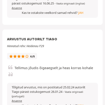
pärast ostukogemust 16.06.25
-
Vaata originaali (inglise)
Aruanne
Kas te ostaksite veelkord samad rehvid?
JAH
ARVUSTUS AUTORILT TIAGO
Hinnatud rehv: Heidenau P29
4/5
Tellimus jõudis õigeaegselt ja heas korras kohale
Tõlgitud arvustus, mis on postitatud 25.02.24 autorilt
Tiago pärast ostukogemust 26.01.24
-
Vaata originaali
(portugali)
Aruanne