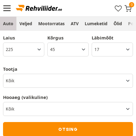
Auto
Veljed
Mootorratas
ATV
Lumeketid
Õlid
Po
Laius
Kõrgus
Läbimõõt
Tootja
Kõik
Hooaeg
(valikuline)
OTSING