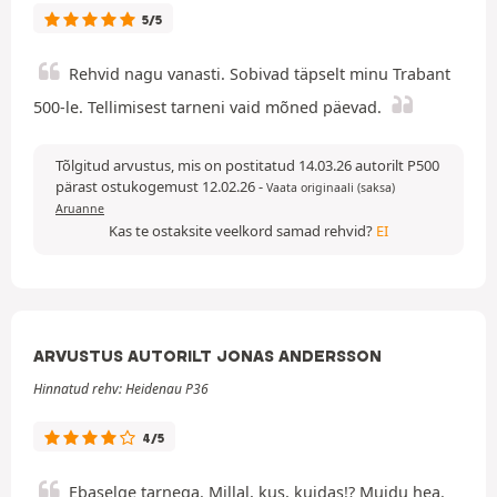
5/5
Rehvid nagu vanasti. Sobivad täpselt minu Trabant
500-le. Tellimisest tarneni vaid mõned päevad.
Tõlgitud arvustus, mis on postitatud 14.03.26 autorilt P500
pärast ostukogemust 12.02.26
-
Vaata originaali (saksa)
Aruanne
Kas te ostaksite veelkord samad rehvid?
EI
ARVUSTUS AUTORILT JONAS ANDERSSON
Hinnatud rehv: Heidenau P36
4/5
Ebaselge tarnega. Millal, kus, kuidas!? Muidu hea.