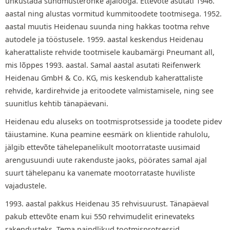
uhkustada sündmusterohke ajalooga. Ettevõte asutati 1946.
aastal ning alustas vormitud kummitoodete tootmisega. 1952.
aastal muutis Heidenau suunda ning hakkas tootma rehve
autodele ja tööstusele. 1959. aastal keskendus Heidenau
kaherattaliste rehvide tootmisele kaubamärgi Pneumant all,
mis lõppes 1993. aastal. Samal aastal asutati Reifenwerk
Heidenau GmbH & Co. KG, mis keskendub kaherattaliste
rehvide, kardirehvide ja eritoodete valmistamisele, ning see
suunitlus kehtib tänapäevani.
Heidenau edu aluseks on tootmisprotsesside ja toodete pidev
täiustamine. Kuna peamine eesmärk on klientide rahulolu,
jälgib ettevõte tähelepanelikult mootorrataste uusimaid
arengusuundi uute rakenduste jaoks, pöörates samal ajal
suurt tähelepanu ka vanemate mootorrataste huviliste
vajadustele.
1993. aastal pakkus Heidenau 35 rehvisuurust. Tänapäeval
pakub ettevõte enam kui 550 rehvimudelit erinevateks
rakendusteks. Tema paindlikud tootmisprotsessid