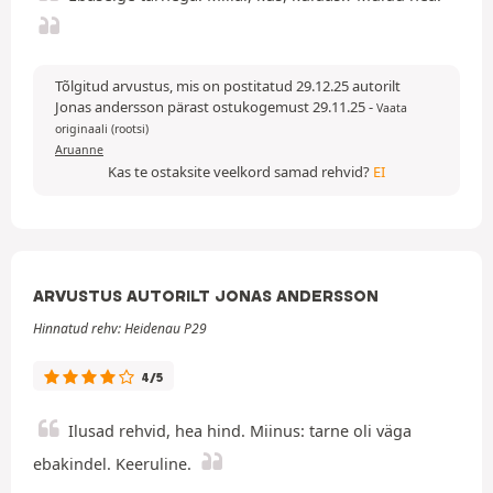
Tõlgitud arvustus, mis on postitatud 29.12.25 autorilt
Jonas andersson pärast ostukogemust 29.11.25
-
Vaata
originaali (rootsi)
Aruanne
Kas te ostaksite veelkord samad rehvid?
EI
ARVUSTUS AUTORILT JONAS ANDERSSON
Hinnatud rehv: Heidenau P29
4/5
Ilusad rehvid, hea hind. Miinus: tarne oli väga
ebakindel. Keeruline.