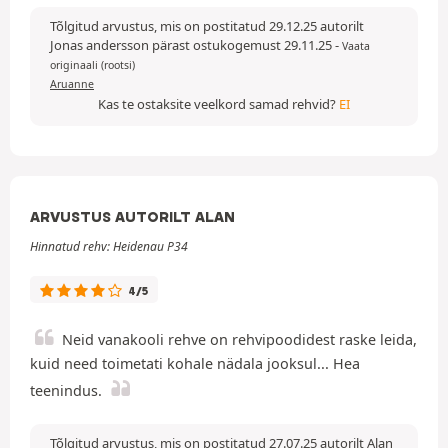
Tõlgitud arvustus, mis on postitatud 29.12.25 autorilt
Jonas andersson pärast ostukogemust 29.11.25
-
Vaata
originaali (rootsi)
Aruanne
Kas te ostaksite veelkord samad rehvid?
EI
ARVUSTUS AUTORILT ALAN
Hinnatud rehv: Heidenau P34
4/5
Neid vanakooli rehve on rehvipoodidest raske leida,
kuid need toimetati kohale nädala jooksul... Hea
teenindus.
Tõlgitud arvustus, mis on postitatud 27.07.25 autorilt Alan