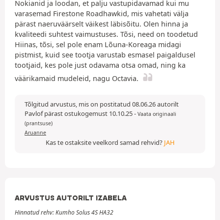
Nokianid ja loodan, et palju vastupidavamad kui mu
varasemad Firestone Roadhawkid, mis vahetati välja
pärast naeruväärselt väikest läbisõitu. Olen hinna ja
kvaliteedi suhtest vaimustuses. Tõsi, need on toodetud
Hiinas, tõsi, sel pole enam Lõuna-Koreaga midagi
pistmist, kuid see tootja varustab esmasel paigaldusel
tootjaid, kes pole just odavama otsa omad, ning ka
väärikamaid mudeleid, nagu Octavia.
Tõlgitud arvustus, mis on postitatud 08.06.26 autorilt
Pavlof pärast ostukogemust 10.10.25
-
Vaata originaali
(prantsuse)
Aruanne
Kas te ostaksite veelkord samad rehvid?
JAH
ARVUSTUS AUTORILT IZABELA
Hinnatud rehv: Kumho Solus 4S HA32