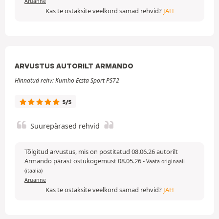
Aruanne
Kas te ostaksite veelkord samad rehvid?
JAH
ARVUSTUS AUTORILT ARMANDO
Hinnatud rehv: Kumho Ecsta Sport PS72
5/5
Suurepärased rehvid
Tõlgitud arvustus, mis on postitatud 08.06.26 autorilt
Armando pärast ostukogemust 08.05.26
-
Vaata originaali
(itaalia)
Aruanne
Kas te ostaksite veelkord samad rehvid?
JAH