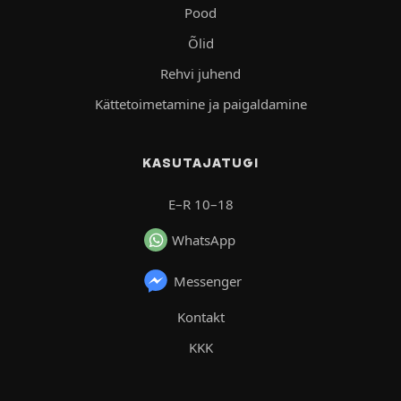
Pood
Õlid
Rehvi juhend
Kättetoimetamine ja paigaldamine
KASUTAJATUGI
E–R 10–18
WhatsApp
Messenger
Kontakt
KKK