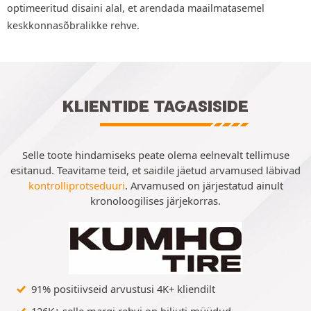
optimeeritud disaini alal, et arendada maailmatasemel
keskkonnasõbralikke rehve.
KLIENTIDE TAGASISIDE
Selle toote hindamiseks peate olema eelnevalt tellimuse
esitanud. Teavitame teid, et saidile jäetud arvamused läbivad
kontrolliprotseduuri
. Arvamused on järjestatud ainult
kronoloogilises järjekorras.
91% positiivseid arvustusi 4K+ kliendilt
126K+ selle margi rehvi on hiljuti müüdud