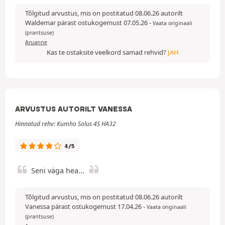
Tõlgitud arvustus, mis on postitatud 08.06.26 autorilt
Waldemar pärast ostukogemust 07.05.26
-
Vaata originaali
(prantsuse)
Aruanne
Kas te ostaksite veelkord samad rehvid?
JAH
ARVUSTUS AUTORILT VANESSA
Hinnatud rehv: Kumho Solus 4S HA32
4/5
Seni väga hea...
Tõlgitud arvustus, mis on postitatud 08.06.26 autorilt
Vanessa pärast ostukogemust 17.04.26
-
Vaata originaali
(prantsuse)