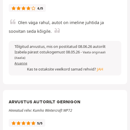
4/5
Olen väga rahul, autot on imeline juhtida ja
soovitan seda kõigile.
Tõlgitud arvustus, mis on postitatud 08.06.26 autorilt
Izabela pärast ostukogemust 08.05.26
-
Vaata originaali
(itaalia)
Aruanne
Kas te ostaksite veelkord samad rehvid?
JAH
ARVUSTUS AUTORILT GERNIGON
Hinnatud rehv: Kumho Wintercraft WP72
5/5