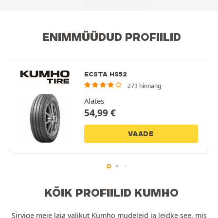
ENIMMÜÜDUD PROFIILID
ECSTA HS52
273 hinnang
Alates
54,99
€
VAADE
KÕIK PROFIILID KUMHO
Sirvige meie laia valikut Kumho mudeleid ja leidke see, mis