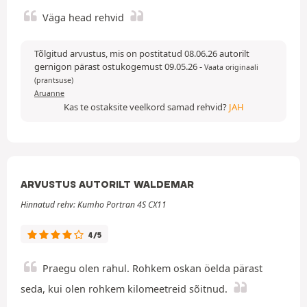
Väga head rehvid
Tõlgitud arvustus, mis on postitatud 08.06.26 autorilt
gernigon pärast ostukogemust 09.05.26
-
Vaata originaali
(prantsuse)
Aruanne
Kas te ostaksite veelkord samad rehvid?
JAH
ARVUSTUS AUTORILT WALDEMAR
Hinnatud rehv: Kumho Portran 4S CX11
4/5
Praegu olen rahul. Rohkem oskan öelda pärast
seda, kui olen rohkem kilomeetreid sõitnud.