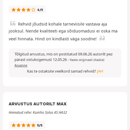
4/5
Rehvid jõudsid kohale tarneviisile vastava aja
jooksul. Nende kvaliteeti ega sõiduomadusi ei oska ma
veel hinnata. Hind on kindlasti väga soodne!
Tõlgitud arvustus, mis on postitatud 09.06.26 autorilt pez
pärast ostukogemust 12.05.26
-
Vaata originaali (itaalia)
Aruanne
Kas te ostaksite veelkord samad rehvid?
JAH
ARVUSTUS AUTORILT MAX
Hinnatud rehv: Kumho Solus 4S HA32
5/5