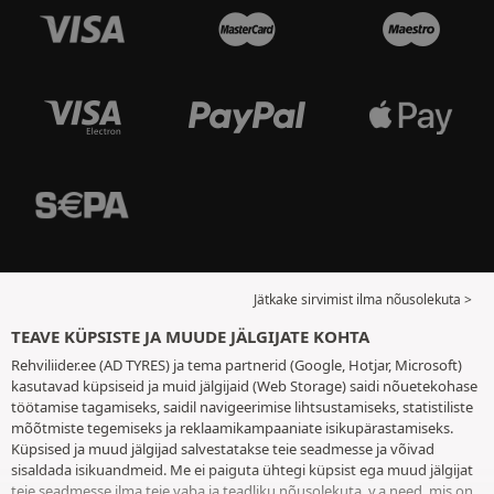
Jätkake sirvimist ilma nõusolekuta >
TEAVE KÜPSISTE JA MUUDE JÄLGIJATE KOHTA
Rehviliider.ee (AD TYRES) ja tema partnerid (Google, Hotjar, Microsoft)
kasutavad küpsiseid ja muid jälgijaid (Web Storage) saidi nõuetekohase
töötamise tagamiseks, saidil navigeerimise lihtsustamiseks, statistiliste
mõõtmiste tegemiseks ja reklaamikampaaniate isikupärastamiseks.
Küpsised ja muud jälgijad salvestatakse teie seadmesse ja võivad
sisaldada isikuandmeid. Me ei paiguta ühtegi küpsist ega muud jälgijat
teie seadmesse ilma teie vaba ja teadliku nõusolekuta, v.a need, mis on