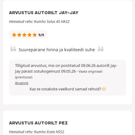
ARVUSTUS AUTORILT JAY-JAY
Hinnatud rehv: Kumho Solus 4S HA32
5/5
Suurepärane hinna ja kvaliteedi suhe
Tõlgitud arvustus, mis on postitatud 09.06.26 autorilt Jay-
Jay pärast ostukogemust 09.05.26
-
Vaata originaali
(prantsuse)
Aruanne
Kas te ostaksite veelkord samad rehvid?
EI
ARVUSTUS AUTORILT PEZ
Hinnatud rehv: Kumho Ecsta HS52