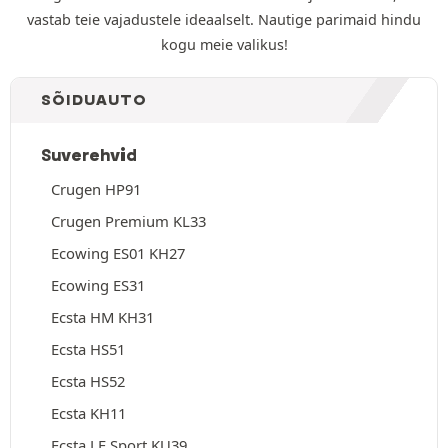
vastab teie vajadustele ideaalselt. Nautige parimaid hindu
kogu meie valikus!
SÕIDUAUTO
Suverehvid
Crugen HP91
Crugen Premium KL33
Ecowing ES01 KH27
Ecowing ES31
Ecsta HM KH31
Ecsta HS51
Ecsta HS52
Ecsta KH11
Ecsta LE Sport KU39