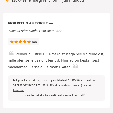
ARVUSTUS AUTORILT --
Hinnatud rehv: Kumho Ecsta Sport PS72
5/5
Rehvid hiljutise DOT-märgistusega See on teine ost,
mille olen sellelt saidilt teinud. Hinnad on keskmisest
madalamad. Tarne oli laitmatu. Aitäh
Tõlgitud arvustus, mis on postitatud 10.06.26 autorilt --
pärast ostukogemust 08.05.26
-
Vaata originaali (itaalia)
Aruanne
Kas te ostaksite veelkord samad rehvid?
EI