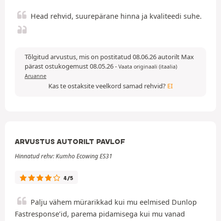
Head rehvid, suurepärane hinna ja kvaliteedi suhe.
Tõlgitud arvustus, mis on postitatud 08.06.26 autorilt Max
pärast ostukogemust 08.05.26
-
Vaata originaali (itaalia)
Aruanne
Kas te ostaksite veelkord samad rehvid?
EI
ARVUSTUS AUTORILT PAVLOF
Hinnatud rehv: Kumho Ecowing ES31
4/5
Palju vähem mürarikkad kui mu eelmised Dunlop
Fastresponse’id, parema pidamisega kui mu vanad