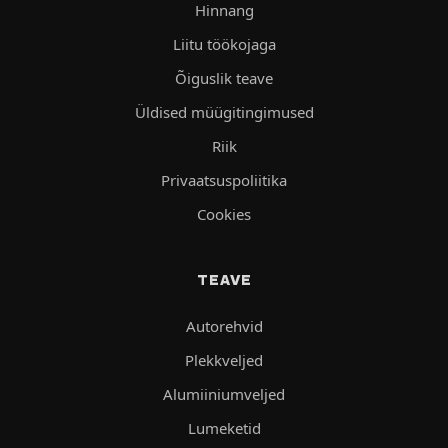
Hinnang
Liitu töökojaga
Õiguslik teave
Üldised müügitingimused
Riik
Privaatsuspoliitika
Cookies
TEAVE
Autorehvid
Plekkveljed
Alumiiniumveljed
Lumeketid