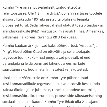
Kumho Tyre on rahvusvaheliselt tuntud ettevõte
rehvitööstuses. Üle 1,8 miljardi USA dollari väärtuses toodete
eksport ligikaudu 180 riiki asetab ta oluliseks tegijaks
globaalsel turul. Seda rahvusvahelist ulatust toetab teadus- ja
arenduskeskuste (R&D) võrgustik, mis asub Hiinas, Ameerikas,
Saksamaal ja Koreas, Gwangju R&D keskuses.
Kumho kaubamärki juhivad kaks põhiväärtust: “visadus” ja
“kirg”. Need põhimõtted on ettevõtte ja selle töötajate
tegevuse tuumikuks – nad pingutavad pidevalt, et end
parandada ja leida parimaid lahendusi eesmärkide
saavutamiseks, hoolimata ilmnevatest väljakutsetest.
Lisaks neile väärtustele on Kumho Tyre pühendunud
keskkonnateadlikule tegevusele. Ettevõte soovib keskkonda
kaitsta ökoloogilise juhtimise, roheliste toodete tootmise,
keskkonnasõbraliku turunduse, protsesside täiustamise ning
sotsiaalse panuse kaudu. Kumho Tyre ihkab olla 21. sajandi