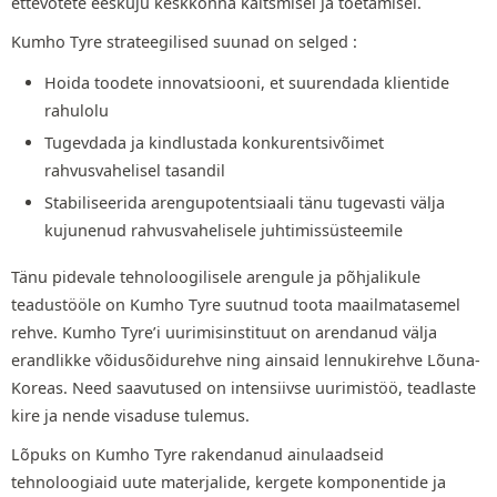
ettevõtete eeskuju keskkonna kaitsmisel ja toetamisel.
Kumho Tyre strateegilised suunad on selged :
Hoida toodete innovatsiooni, et suurendada klientide
rahulolu
Tugevdada ja kindlustada konkurentsivõimet
rahvusvahelisel tasandil
Stabiliseerida arengupotentsiaali tänu tugevasti välja
kujunenud rahvusvahelisele juhtimissüsteemile
Tänu pidevale tehnoloogilisele arengule ja põhjalikule
teadustööle on Kumho Tyre suutnud toota maailmatasemel
rehve. Kumho Tyre’i uurimisinstituut on arendanud välja
erandlikke võidusõidurehve ning ainsaid lennukirehve Lõuna-
Koreas. Need saavutused on intensiivse uurimistöö, teadlaste
kire ja nende visaduse tulemus.
Lõpuks on Kumho Tyre rakendanud ainulaadseid
tehnoloogiaid uute materjalide, kergete komponentide ja