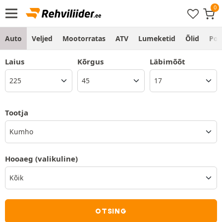
Auto
Veljed
Mootorratas
ATV
Lumeketid
Õlid
Po
Laius
Kõrgus
Läbimõõt
Tootja
Kumho
Hooaeg
(valikuline)
OTSING