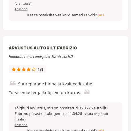
(prantsuse)
Aruanne
Kas te ostaksite veelkord samad rehvid?
JAH
ARVUSTUS AUTORILT FABRIZIO
Hinnatud rehv: Landspider Eurotraxx H/P
4/5
Suurepärane hinna ja kvaliteedi suhe.
Turvisemuster ja külgsein on korras.
Tõlgitud arvustus, mis on postitatud 05.06.26 autorilt
Fabrizio pärast ostukogemust 11.04.26
-
Vaata originaali
(itaalia)
Aruanne
Kas te ostaksite veelkord samad rehvid?
JAH