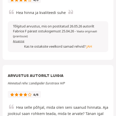
Hea hinna ja kvaliteedi suhe
Tõlgitud arvustus, mis on postitatud 26.05.26 autorilt
Fabrice F pärast ostukogemust 25.04.26
-
Vaata originaali
(prantsuse)
Aruanne
Kas te ostaksite veelkord samad rehvid?
JAH
ARVUSTUS AUTORILT LUIGIA
Hinnatud rehv: Landspider Eurotraxx H/P
4/5
Hea selle põhjal, mida olen seni saanud hinnata. Aja
jooksul saan rohkem teada, mida te arvate? Tänan igal