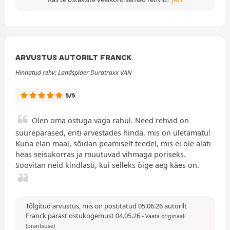
ARVUSTUS AUTORILT FRANCK
Hinnatud rehv: Landspider Duratraxx VAN
5/5
Olen oma ostuga väga rahul. Need rehvid on
suurepärased, eriti arvestades hinda, mis on ületamatu!
Kuna elan maal, sõidan peamiselt teedel, mis ei ole alati
heas seisukorras ja muutuvad vihmaga poriseks.
Soovitan neid kindlasti, kui selleks õige aeg käes on.
Tõlgitud arvustus, mis on postitatud 05.06.26 autorilt
Franck pärast ostukogemust 04.05.26
-
Vaata originaali
(prantsuse)