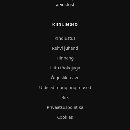
arvustust
KIIRLINGID
Kindlustus
Rehvi juhend
Hinnang
Liitu töökojaga
Õiguslik teave
Üldised müügitingimused
Riik
Privaatsuspoliitika
Cookies