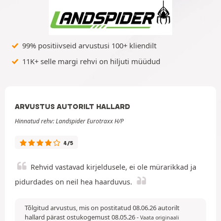
99% positiivseid arvustusi 100+ kliendilt
11K+ selle margi rehvi on hiljuti müüdud
ARVUSTUS AUTORILT HALLARD
Hinnatud rehv: Landspider Eurotraxx H/P
4/5
Rehvid vastavad kirjeldusele, ei ole mürarikkad ja
pidurdades on neil hea haarduvus.
Tõlgitud arvustus, mis on postitatud 08.06.26 autorilt
hallard pärast ostukogemust 08.05.26
-
Vaata originaali