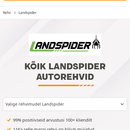
Rehv
Landspider
KÕIK LANDSPIDER
AUTOREHVID
Valige rehvimudel Landspider
99% positiivseid arvustusi 100+ kliendilt
11K+ selle margi rehvi on hiljuti müüdud