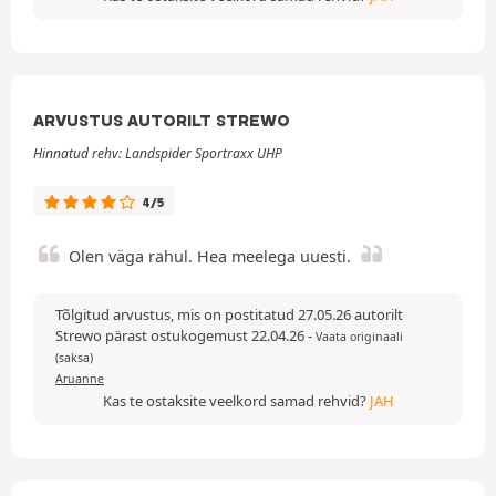
ARVUSTUS AUTORILT STREWO
Hinnatud rehv: Landspider Sportraxx UHP
4/5
Olen väga rahul. Hea meelega uuesti.
Tõlgitud arvustus, mis on postitatud 27.05.26 autorilt
Strewo pärast ostukogemust 22.04.26
-
Vaata originaali
(saksa)
Aruanne
Kas te ostaksite veelkord samad rehvid?
JAH