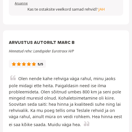
Aruanne
Kas te ostaksite veelkord samad rehvid?
JAH
ARVUSTUS AUTORILT MARC B
Hinnatud rehv: Landspider Eurotraxx H/P
5/5
Olen nende kahe rehviga väga rahul, minu jaoks
pole midagi ette heita. Paigaldasin need ise ilma
probleemideta. Olen sõitnud umbes 800 km ja seni pole
mingeid muresid olnud. Kohaletoimetamine oli kiire.
Soovitan seda saiti: hea hinna ja kvaliteedi suhe ning lai
rehvivalik. Ka mu poeg tellis oma Teslale rehvid ja on
väga rahul, ainult müra on veidi rohkem. Hea hinna eest
ei saa kõike saada. Muidu väga hea.