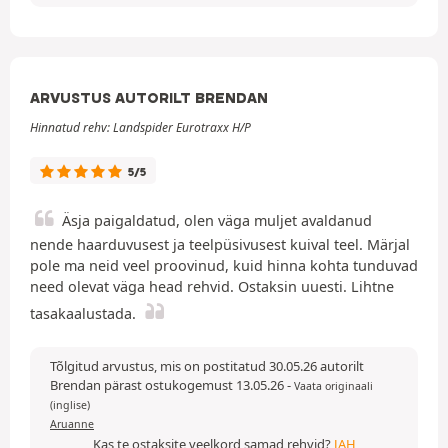
ARVUSTUS AUTORILT BRENDAN
Hinnatud rehv: Landspider Eurotraxx H/P
5/5
Äsja paigaldatud, olen väga muljet avaldanud
nende haarduvusest ja teelpüsivusest kuival teel. Märjal
pole ma neid veel proovinud, kuid hinna kohta tunduvad
need olevat väga head rehvid. Ostaksin uuesti. Lihtne
tasakaalustada.
Tõlgitud arvustus, mis on postitatud 30.05.26 autorilt
Brendan pärast ostukogemust 13.05.26
-
Vaata originaali
(inglise)
Aruanne
Kas te ostaksite veelkord samad rehvid?
JAH