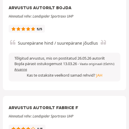
ARVUSTUS AUTORILT BOJDA
Hinnatud rehv: Landspider Sportraxx UHP
5/5
Suurepärane hind / suurepärane jõudlus
Tõlgitud arvustus, mis on postitatud 26.05.26 autorilt
Bojda pärast ostukogemust 13.03.26
-
Vaata originaali (tšehhi)
Aruanne
Kas te ostaksite veelkord samad rehvid?
JAH
ARVUSTUS AUTORILT FABRICE F
Hinnatud rehv: Landspider Sportraxx UHP
4/5