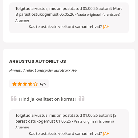
Tõlgitud arvustus, mis on postitatud 05.06.26 autorilt Marc
B pärast ostukogemust 05.05.26
-
Vaata originaali (prantsuse)
Aruanne
Kas te ostaksite veelkord samad rehvid?
JAH
ARVUSTUS AUTORILT JS
Hinnatud rehv: Landspider Eurotraxx H/P
4/5
Hind ja kvaliteet on korras!
Tõlgitud arvustus, mis on postitatud 01.06.26 autorilt JS
pärast ostukogemust 01.05.26
-
Vaata originaali (sloveeni)
Aruanne
Kas te ostaksite veelkord samad rehvid?
JAH