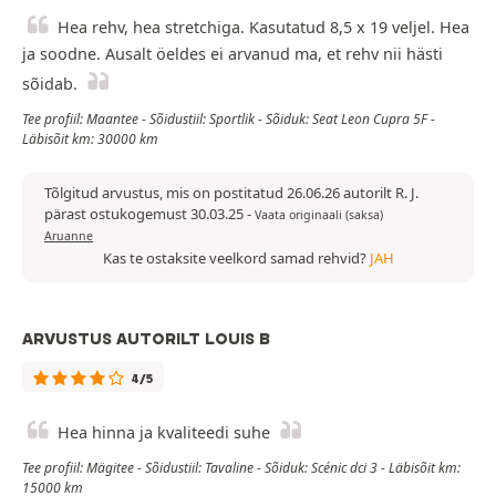
Hea rehv, hea stretchiga. Kasutatud 8,5 x 19 veljel. Hea
ja soodne. Ausalt öeldes ei arvanud ma, et rehv nii hästi
sõidab.
Tee profiil: Maantee - Sõidustiil: Sportlik - Sõiduk: Seat Leon Cupra 5F -
Läbisõit km: 30000 km
Tõlgitud arvustus, mis on postitatud 26.06.26 autorilt R. J.
pärast ostukogemust 30.03.25
-
Vaata originaali (saksa)
Aruanne
Kas te ostaksite veelkord samad rehvid?
JAH
ARVUSTUS AUTORILT LOUIS B
4/5
Hea hinna ja kvaliteedi suhe
Tee profiil: Mägitee - Sõidustiil: Tavaline - Sõiduk: Scénic dci 3 - Läbisõit km:
15000 km