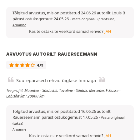
Tõlgitud arvustus, mis on postitatud 24.06.26 autorilt Louis B
pärast ostukogemust 24.05.26
-
Vaata originaali (prantsuse)
Aruanne
Kas te ostaksite veelkord samad rehvid?
JAH
ARVUSTUS AUTORILT RAUERSEEMANN
4/5
Suurepärased rehvid õiglase hinnaga
Tee profiil: Maantee - Sõidustiil: Tavaline - Sõiduk: Mercedes E klasse -
Läbisõit km: 20000 km
Tõlgitud arvustus, mis on postitatud 16.06.26 autorilt
Rauerseemann pärast ostukogemust 17.05.26
-
Vaata originaali
(saksa)
Aruanne
Kas te ostaksite veelkord samad rehvid?
JAH