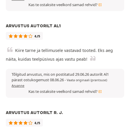
Kas te ostaksite veelkord samad rehvid?
EI
ARVUSTUS AUTORILT AL1
4/5
Kiire tarne ja tellimusele vastavad tooted. Eks aeg
näita, kuidas teelpüsivus ajas vastu peab!
Tõlgitud arvustus, mis on postitatud 29.06.26 autorilt Al1
pärast ostukogemust 08.06.26
-
Vaata originaali (prantsuse)
Aruanne
Kas te ostaksite veelkord samad rehvid?
EI
ARVUSTUS AUTORILT R. J.
4/5