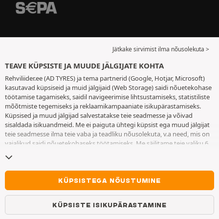
Jätkake sirvimist ilma nõusolekuta >
TEAVE KÜPSISTE JA MUUDE JÄLGIJATE KOHTA
Rehviliider.ee (AD TYRES) ja tema partnerid (Google, Hotjar, Microsoft)
kasutavad küpsiseid ja muid jälgijaid (Web Storage) saidi nõuetekohase
töötamise tagamiseks, saidil navigeerimise lihtsustamiseks, statistiliste
mõõtmiste tegemiseks ja reklaamikampaaniate isikupärastamiseks.
Küpsised ja muud jälgijad salvestatakse teie seadmesse ja võivad
sisaldada isikuandmeid. Me ei paiguta ühtegi küpsist ega muud jälgijat
teie seadmesse ilma teie vaba ja teadliku nõusolekuta, v.a need, mis on
vajalikud saidi nõuetekohaseks töötamiseks. Me säilitame teie valiku 6
kuuks. Te võite oma nõusoleku igal ajal tagasi võtta, minnes
küpsiste ja
muude jälgijate lehele
. Te saate saidi kasutamist jätkata ilma andmata
nõusolekut küpsiste ja muude jälgijate teie seadmesse paigutamiseks.
Keeldumine ei takista juurdepääsu teenustele AD TYRES. Lisateabe
KÜPSISTEGA NÕUSTUMINE
saamiseks vaadake
küpsiste ja muude jälgijate lehte
.
KÜPSISTE ISIKUPÄRASTAMINE