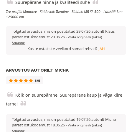
Suurepärane hinna ja kvaliteedi suhe
Tee profiil: Maantee - Sõidustiil: Tavaline - Sõiduk: MB SL 500 - Läbisõit km:
125000 km
Tõlgitud arvustus, mis on postitatud 29.07.26 autorilt Klaus
pärast ostukogemust 20.06.26
-
Vaata originaali (saksa)
Aruanne
Kas te ostaksite veelkord samad rehvid?
JAH
ARVUSTUS AUTORILT MICHA
5/5
Kõik on suurepärane! Suurepärane kaup ja väga kiire
tarne!
Tõlgitud arvustus, mis on postitatud 19.07.26 autorilt Micha
pärast ostukogemust 18.06.26
-
Vaata originaali (saksa)
Aruanne