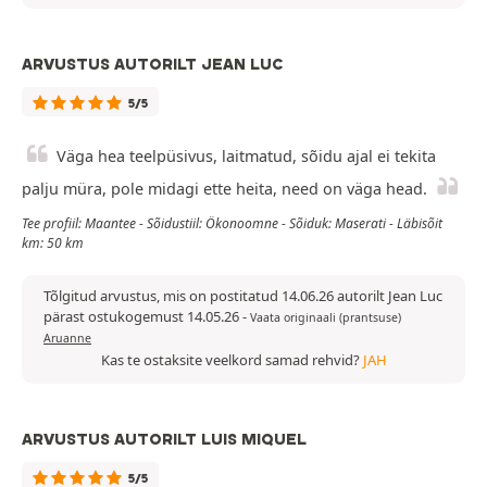
ARVUSTUS AUTORILT JEAN LUC
5/5
Väga hea teelpüsivus, laitmatud, sõidu ajal ei tekita
palju müra, pole midagi ette heita, need on väga head.
Tee profiil: Maantee - Sõidustiil: Ökonoomne - Sõiduk: Maserati - Läbisõit
km: 50 km
Tõlgitud arvustus, mis on postitatud 14.06.26 autorilt Jean Luc
pärast ostukogemust 14.05.26
-
Vaata originaali (prantsuse)
Aruanne
Kas te ostaksite veelkord samad rehvid?
JAH
ARVUSTUS AUTORILT LUIS MIQUEL
5/5