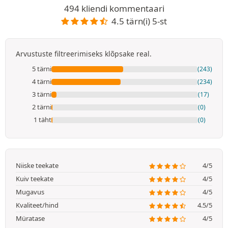
494 kliendi kommentaari
4.5 tärn(i) 5-st
Arvustuste filtreerimiseks klõpsake real.
5 tärni
(243)
4 tärni
(234)
3 tärni
(17)
2 tärni
(0)
1 täht
(0)
Niiske teekate
4/5
Kuiv teekate
4/5
Mugavus
4/5
Kvaliteet/hind
4.5/5
Müratase
4/5