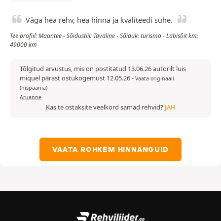
Väga hea rehv, hea hinna ja kvaliteedi suhe.
Tee profiil: Maantee - Sõidustiil: Tavaline - Sõiduk: turismo - Läbisõit km:
49000 km
Tõlgitud arvustus, mis on postitatud 13.06.26 autorilt luis
miquel pärast ostukogemust 12.05.26
-
Vaata originaali
(hispaania)
Aruanne
Kas te ostaksite veelkord samad rehvid?
JAH
VAATA ROHKEM HINNANGUID