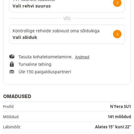
Vali rehvi suurus
VÕI
Kontrollige rehvide sobivust oma sõidukiga
Vali sõiduk
Tasuta kohaletoimetamine.
Andmed
Turvaline tehing
Üle 150 paigalduspartneri
OMADUSED
Profiil
N'Fera SU1
Mõõdud
141 mõõdud
Läbimõõt
Alates 15" kuni 22"