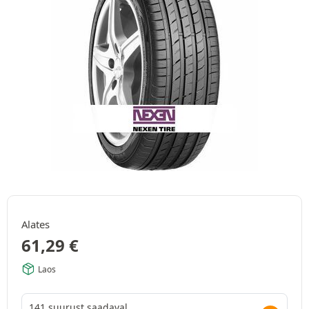
Alates
61,29
€
Laos
141 suurust saadaval