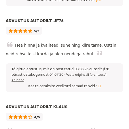
ARVUSTUS AUTORILT JF76
5/5
Hea hinna ja kvaliteedi suhe ning kiire tarne. Ostsin
neid rehve teist korda ja olen nendega rahul.
Tõlgitud arvustus, mis on postitatud 03.08.26 autorilt Jf76
pärast ostukogemust 04.07.26
-
Vaata originaali (prantsuse)
Aruanne
Kas te ostaksite veelkord samad rehvid?
EI
ARVUSTUS AUTORILT KLAUS
4/5