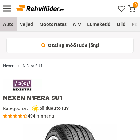
Auto
Veljed
Mootorratas
ATV
Lumeketid
Õlid
Po
Otsing mõõtude järgi
Nexen
N'Fera SU1
NEXEN N'FERA SU1
Kategooria :
Sõiduauto suvi
494 hinnang