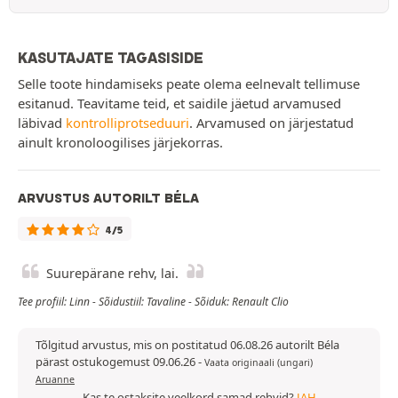
KASUTAJATE TAGASISIDE
Selle toote hindamiseks peate olema eelnevalt tellimuse
esitanud. Teavitame teid, et saidile jäetud arvamused
läbivad
kontrolliprotseduuri
. Arvamused on järjestatud
ainult kronoloogilises järjekorras.
ARVUSTUS AUTORILT BÉLA
4/5
Suurepärane rehv, lai.
Tee profiil: Linn - Sõidustiil: Tavaline - Sõiduk: Renault Clio
Tõlgitud arvustus, mis on postitatud 06.08.26 autorilt Béla
pärast ostukogemust 09.06.26
-
Vaata originaali (ungari)
Aruanne
Kas te ostaksite veelkord samad rehvid?
JAH