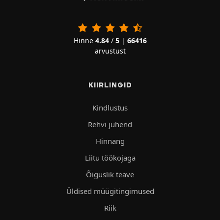
Hinne
4.84
/
5
|
66416
arvustust
KIIRLINGID
Kindlustus
Rehvi juhend
Hinnang
Liitu töökojaga
Õiguslik teave
Üldised müügitingimused
Riik