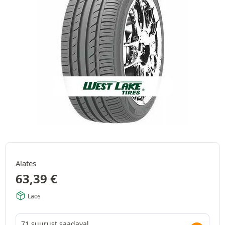
Alates
63,39
€
Laos
71 suurust saadaval