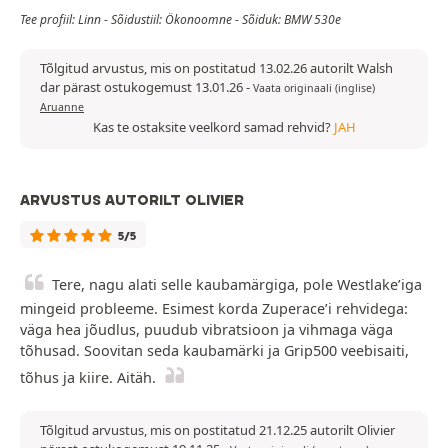
Tee profiil: Linn - Sõidustiil: Ökonoomne - Sõiduk: BMW 530e
Tõlgitud arvustus, mis on postitatud 13.02.26 autorilt Walsh
dar pärast ostukogemust 13.01.26
-
Vaata originaali (inglise)
Aruanne
Kas te ostaksite veelkord samad rehvid?
JAH
ARVUSTUS AUTORILT OLIVIER
5/5
Tere, nagu alati selle kaubamärgiga, pole Westlake’iga
mingeid probleeme. Esimest korda Zuperace’i rehvidega:
väga hea jõudlus, puudub vibratsioon ja vihmaga väga
tõhusad. Soovitan seda kaubamärki ja Grip500 veebisaiti,
tõhus ja kiire. Aitäh.
Tõlgitud arvustus, mis on postitatud 21.12.25 autorilt Olivier