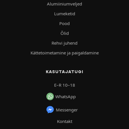
Alumiiniumveljed
Lumeketid
Pood
Õlid
Rehvi juhend
Kättetoimetamine ja paigaldamine
KASUTAJATUGI
E–R 10–18
WhatsApp
Messenger
Kontakt