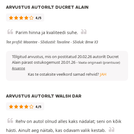
ARVUSTUS AUTORILT DUCRET ALAIN
4/5
Parim hinna ja kvaliteedi suhe.
Tee profiil: Maantee - Sõidustiil: Tavaline - Sõiduk: Bmw X3
Tõlgitud arvustus, mis on postitatud 20.02.26 autorilt Ducret
Alain pärast ostukogemust 20.01.26
-
Vaata originaali (prantsuse)
Aruanne
Kas te ostaksite veelkord samad rehvid?
JAH
ARVUSTUS AUTORILT WALSH DAR
4/5
Rehv on autol olnud alles kaks nädalat; seni on kõik
hästi. Ainult aeg näitab, kas odavam valik kestab.