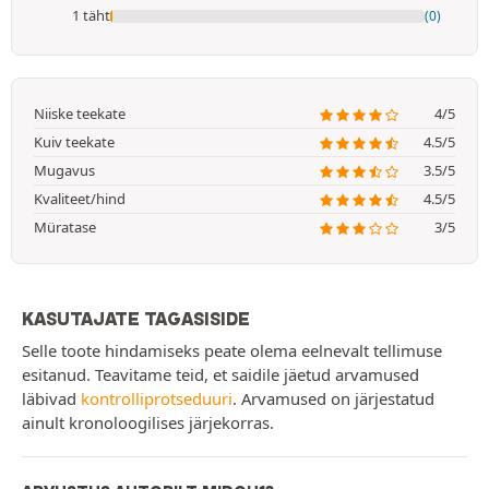
1 täht
(0)
Niiske teekate
4/5
Kuiv teekate
4.5/5
Mugavus
3.5/5
Kvaliteet/hind
4.5/5
Müratase
3/5
KASUTAJATE TAGASISIDE
Selle toote hindamiseks peate olema eelnevalt tellimuse
esitanud. Teavitame teid, et saidile jäetud arvamused
läbivad
kontrolliprotseduuri
. Arvamused on järjestatud
ainult kronoloogilises järjekorras.