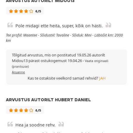
ARVUSTUS AUTORILT MIDOU13
4/5
Pole midagi ette heita, super, kõik on hästi.
Tee profiil: Maantee - Sõidustiil: Tavaline - Sõiduk: Mini - Läbisõit km: 2000
km
Tõlgitud arvustus, mis on postitatud 19.05.26 autorilt
Midou13 pärast ostukogemust 19.04.26
-
Vaata originaali
(prantsuse)
Aruanne
Kas te ostaksite veelkord samad rehvid?
JAH
ARVUSTUS AUTORILT HUBERT DANIEL
4/5
Hea ja soodne rehv.