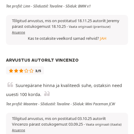
Tee profiil: Linn - Sõidustiil: Tavaline - Sõiduk: BMW x1
Tõlgitud arvustus, mis on postitatud 18.11.25 autorilt Jeremy
pärast ostukogemust 18.10.25
-
Vaata originaali (prantsuse)
Aruanne
Kas te ostaksite veelkord samad rehvid?
JAH
ARVUSTUS AUTORILT VINCENZO
3/5
Suurepärane hinna ja kvaliteedi suhe, ostaksin need
uuesti 100 korda.
Tee profiil: Maantee - Sõidustiil: Tavaline - Sõiduk: Mini Paceman JCW
Tõlgitud arvustus, mis on postitatud 03.10.25 autorilt
Vincenzo pärast ostukogemust 03.09.25
-
Vaata originaali (itaalia)
Aruanne