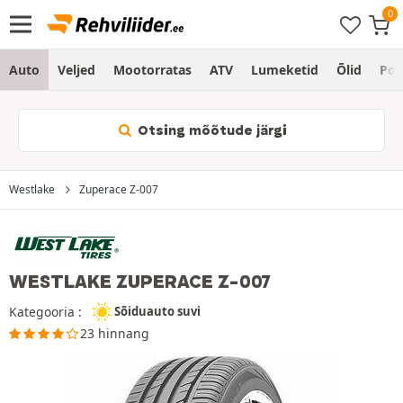
Auto
Veljed
Mootorratas
ATV
Lumeketid
Õlid
Po
Otsing mõõtude järgi
Westlake
Zuperace Z-007
WESTLAKE ZUPERACE Z-007
Kategooria :
Sõiduauto suvi
23 hinnang