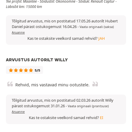
Tee profiil: Maantee - Sõidustiil: Ökonoomne - Sõiduk: Renault Captur -
Läbisõit km: 15000 km
Tõlgitud arvustus, mis on postitatud 17.05.26 autorilt Hubert
Daniel pärast ostukogemust 16.04.26
-
Vaata originaali (saksa)
Aruanne
Kas te ostaksite veelkord samad rehvid?
JAH
ARVUSTUS AUTORILT WILLY
5/5
Rehvid, mis vastavad minu ootustele.
Tõlgitud arvustus, mis on postitatud 02.03.26 autorilt Willy
pärast ostukogemust 31.01.26
-
Vaata originaali (prantsuse)
Aruanne
Kas te ostaksite veelkord samad rehvid?
EI