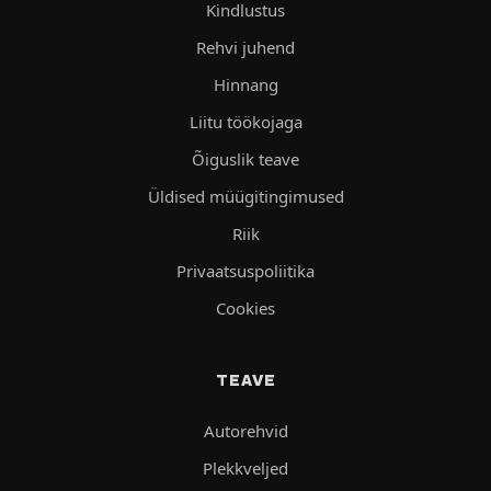
Kindlustus
Rehvi juhend
Hinnang
Liitu töökojaga
Õiguslik teave
Üldised müügitingimused
Riik
Privaatsuspoliitika
Cookies
TEAVE
Autorehvid
Plekkveljed