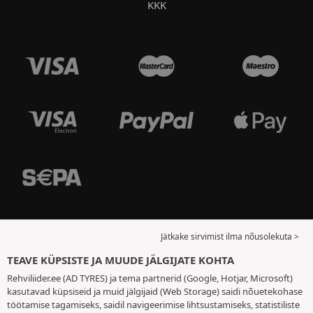
KKK
Jätkake sirvimist ilma nõusolekuta >
TEAVE KÜPSISTE JA MUUDE JÄLGIJATE KOHTA
Rehviliider.ee (AD TYRES) ja tema partnerid (Google, Hotjar, Microsoft)
kasutavad küpsiseid ja muid jälgijaid (Web Storage) saidi nõuetekohase
töötamise tagamiseks, saidil navigeerimise lihtsustamiseks, statistiliste