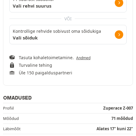
Vali rehvi suurus
VÕI
Kontrollige rehvide sobivust oma sõidukiga
Vali sõiduk
Tasuta kohaletoimetamine.
Andmed
Turvaline tehing
Üle 150 paigalduspartneri
OMADUSED
Profiil
Zuperace Z-007
Mõõdud
71 mõõdud
Läbimõõt
Alates 17" kuni 22"