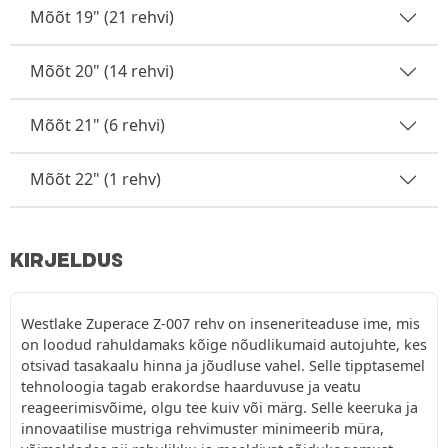
Mõõt 19" (21 rehvi)
Mõõt 20" (14 rehvi)
Mõõt 21" (6 rehvi)
Mõõt 22" (1 rehv)
KIRJELDUS
Westlake Zuperace Z-007 rehv on inseneriteaduse ime, mis
on loodud rahuldamaks kõige nõudlikumaid autojuhte, kes
otsivad tasakaalu hinna ja jõudluse vahel. Selle tipptasemel
tehnoloogia tagab erakordse haarduvuse ja veatu
reageerimisvõime, olgu tee kuiv või märg. Selle keeruka ja
innovaatilise mustriga rehvimuster minimeerib müra,