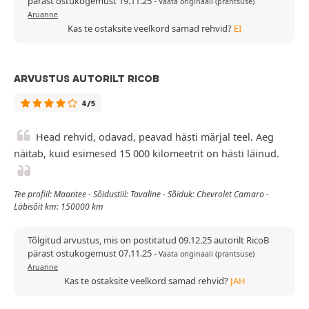
pärast ostukogemust 19.11.25
-
Vaata originaali (prantsuse)
Aruanne
Kas te ostaksite veelkord samad rehvid?
EI
ARVUSTUS AUTORILT RICOB
4/5
Head rehvid, odavad, peavad hästi märjal teel. Aeg
näitab, kuid esimesed 15 000 kilomeetrit on hästi läinud.
Tee profiil: Maantee - Sõidustiil: Tavaline - Sõiduk: Chevrolet Camaro -
Läbisõit km: 150000 km
Tõlgitud arvustus, mis on postitatud 09.12.25 autorilt RicoB
pärast ostukogemust 07.11.25
-
Vaata originaali (prantsuse)
Aruanne
Kas te ostaksite veelkord samad rehvid?
JAH