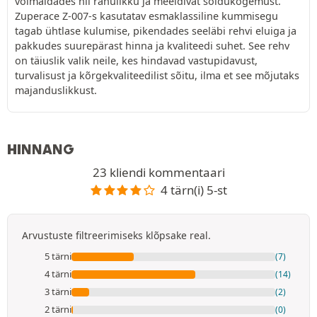
võimaldades nii rahulikku ja meeldivat sõidukogemust.
Zuperace Z-007-s kasutatav esmaklassiline kummisegu
tagab ühtlase kulumise, pikendades seeläbi rehvi eluiga ja
pakkudes suurepärast hinna ja kvaliteedi suhet. See rehv
on täiuslik valik neile, kes hindavad vastupidavust,
turvalisust ja kõrgekvaliteedilist sõitu, ilma et see mõjutaks
majanduslikkust.
HINNANG
23 kliendi kommentaari
4 tärn(i) 5-st
Arvustuste filtreerimiseks klõpsake real.
5 tärni
(7)
4 tärni
(14)
3 tärni
(2)
2 tärni
(0)