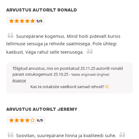
ARVUSTUS AUTORILT RONALD
5/5
Suurepärane kogemus. Mind hoiti pidevalt kursis
tellimuse seisuga ja rehvide saatmisega. Pole ühtegi
kaebust. Väga rahul selle teenusega.
Tõlgitud arvustus, mis on postitatud 25.11.25 autorilt ronald
pärast ostukogemust 25.10.25
-
Vaata originaali (inglise)
Aruanne
Kas te ostaksite veelkord samad rehvid?
EI
ARVUSTUS AUTORILT JEREMY
4/5
Soovitan, suurepärane hinna ja kvaliteedi suhe.