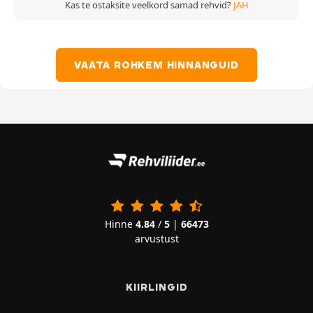
Kas te ostaksite veelkord samad rehvid?
JAH
VAATA ROHKEM HINNANGUID
Hinne
4.84
/
5
|
66473
arvustust
KIIRLINGID