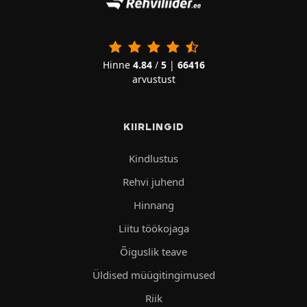
Hinne
4.84
/
5
|
66416
arvustust
KIIRLINGID
Kindlustus
Rehvi juhend
Hinnang
Liitu töökojaga
Õiguslik teave
Üldised müügitingimused
Riik