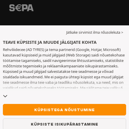
Jätkake sirvimist ilma nõusolekuta >
TEAVE KÜPSISTE JA MUUDE JÄLGIJATE KOHTA
Rehviliider.ee (AD TYRES) ja tema partnerid (Google, Hotjar, Microsoft)
kasutavad küpsiseid ja muid jälgijaid (Web Storage) saidi nõuetekohase
töötamise tagamiseks, saidil navigeerimise lihtsustamiseks, statistiliste
mõõtmiste tegemiseks ja reklaamikampaaniate isikupärastamiseks.
Küpsised ja muud jälgijad salvestatakse teie seadmesse ja võivad
sisaldada isikuandmeid. Me ei paiguta ühtegi küpsist ega muud jälgijat
teie seadmesse ilma teie vaba ja teadliku nõusolekuta, v.a need, mis on
vajalikud saidi nõuetekohaseks töötamiseks. Me säilitame teie valiku 6
kuuks. Te võite oma nõusoleku igal ajal tagasi võtta, minnes
küpsiste ja
muude jälgijate lehele
. Te saate saidi kasutamist jätkata ilma andmata
nõusolekut küpsiste ja muude jälgijate teie seadmesse paigutamiseks.
Keeldumine ei takista juurdepääsu teenustele AD TYRES. Lisateabe
KÜPSISTEGA NÕUSTUMINE
saamiseks vaadake
küpsiste ja muude jälgijate lehte
.
KÜPSISTE ISIKUPÄRASTAMINE