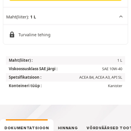
Maht(liiter):
1 L
Turvaline tehing
Maht(liiter) :
1 L
Viskoossusklass SAE järgi :
SAE 10W-40
Spetsifikatsioon :
ACEA B4, ACEA A3, API SL
Konteineri tüüp :
Kanister
DOKUMENTATSIOON
HINNANG
VÕRDVÄÄRSED TOO