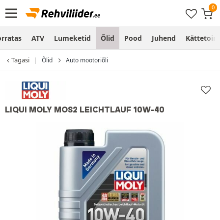
rratas
ATV
Lumeketid
Õlid
Pood
Juhend
Kättetoim
Tagasi
Õlid
Auto mootoriõli
LIQUI MOLY MOS2 LEICHTLAUF 10W-40