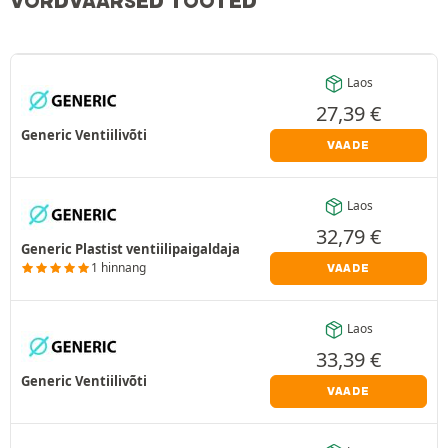
VÕRDVÄÄRSED TOOTED
Laos
27,39
€
Generic Ventiilivõti
VAADE
Laos
32,79
€
Generic Plastist ventiilipaigaldaja
1 hinnang
VAADE
Laos
33,39
€
Generic Ventiilivõti
VAADE