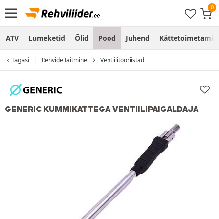
ATV
Lumeketid
Õlid
Pood
Juhend
Kättetoimetamine
Tagasi
Rehvide täitmine
Ventiilitööriistad
GENERIC KUMMIKATTEGA VENTIILIPAIGALDAJA