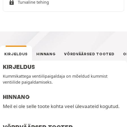
Turvaline tehing
KIRJELDUS
HINNANG
VÕRDVÄÄRSED TOOTED
O
KIRJELDUS
Kummikattega ventiilipaigaldaja on mõeldud kummist
ventiilide paigaldamiseks.
HINNANG
Meil ei ole selle toote kohta veel ülevaateid kogutud.