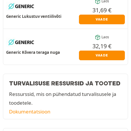
Laos
31,69
€
Generic Lukustuv ventiilivõti
VAADE
Laos
32,19
€
Generic Kõvera teraga nuga
VAADE
TURVALISUSE RESSURSID JA TOOTED
Ressurssid, mis on pühendatud turvalisusele ja
toodetele.
Dokumentatsioon