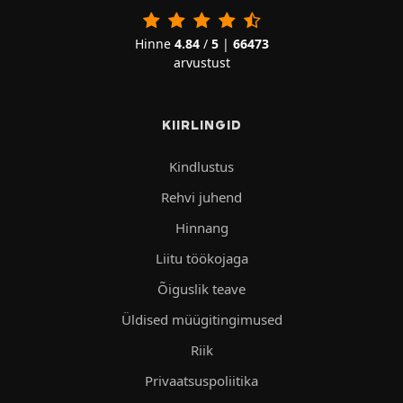
Hinne
4.84
/
5
|
66473
arvustust
KIIRLINGID
Kindlustus
Rehvi juhend
Hinnang
Liitu töökojaga
Õiguslik teave
Üldised müügitingimused
Riik
Privaatsuspoliitika