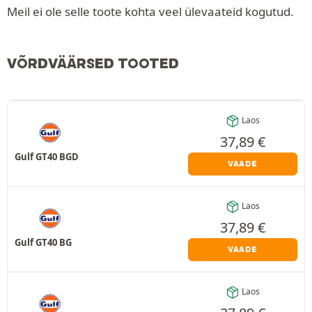
Meil ei ole selle toote kohta veel ülevaateid kogutud.
VÕRDVÄÄRSED TOOTED
Laos
37,89
€
Gulf GT40 BGD
VAADE
Laos
37,89
€
Gulf GT40 BG
VAADE
Laos