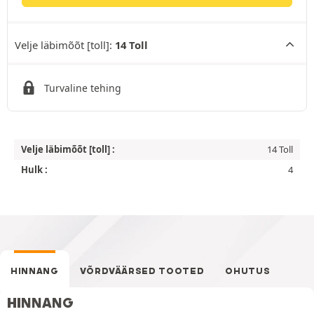
Velje läbimõõt [toll]:
14 Toll
Turvaline tehing
Velje läbimõõt [toll] :
14 Toll
Hulk :
4
HINNANG
VÕRDVÄÄRSED TOOTED
OHUTUS
HINNANG