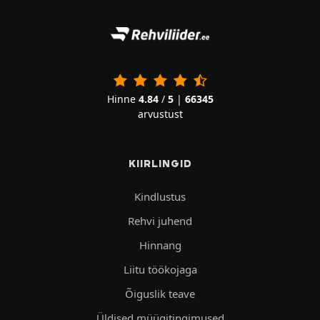
Hinne
4.84
/
5
|
66345
arvustust
KIIRLINGID
Kindlustus
Rehvi juhend
Hinnang
Liitu töökojaga
Õiguslik teave
Üldised müügitingimused