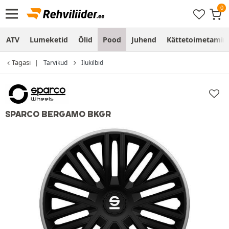
ATV
Lumeketid
Õlid
Pood
Juhend
Kättetoimetamine
Tagasi
Tarvikud
Ilukilbid
SPARCO BERGAMO BKGR