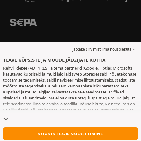
Jätkake sirvimist ilma nõusolekuta >
TEAVE KÜPSISTE JA MUUDE JÄLGIJATE KOHTA
Rehviliider.ee (AD TYRES) ja tema partnerid (Google, Hotjar, Microsoft)
kasutavad küpsiseid ja muid jälgijaid (Web Storage) saidi nõuetekohase
töötamise tagamiseks, saidil navigeerimise lihtsustamiseks, statistiliste
mõõtmiste tegemiseks ja reklaamikampaaniate isikupärastamiseks.
Küpsised ja muud jälgijad salvestatakse teie seadmesse ja võivad
sisaldada isikuandmeid. Me ei paiguta ühtegi küpsist ega muud jälgijat
teie seadmesse ilma teie vaba ja teadliku nõusolekuta, v.a need, mis on
vajalikud saidi nõuetekohaseks töötamiseks. Me säilitame teie valiku 6
kuuks. Te võite oma nõusoleku igal ajal tagasi võtta, minnes
küpsiste ja
muude jälgijate lehele
. Te saate saidi kasutamist jätkata ilma andmata
nõusolekut küpsiste ja muude jälgijate teie seadmesse paigutamiseks.
Keeldumine ei takista juurdepääsu teenustele AD TYRES. Lisateabe
KÜPSISTEGA NÕUSTUMINE
saamiseks vaadake
küpsiste ja muude jälgijate lehte
.