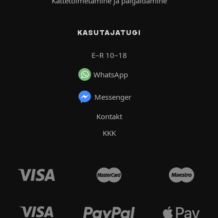
Kättetoimetamine ja paigaldamine
KASUTAJATUGI
E–R 10–18
WhatsApp
Messenger
Kontakt
KKK