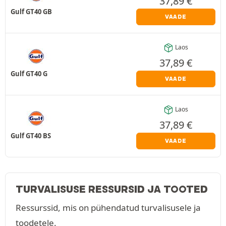
37,89
€
Gulf GT40 GB
VAADE
Laos
37,89
€
Gulf GT40 G
VAADE
Laos
37,89
€
Gulf GT40 BS
VAADE
TURVALISUSE RESSURSID JA TOOTED
Ressurssid, mis on pühendatud turvalisusele ja
toodetele.