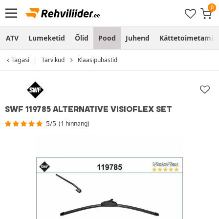
ATV
Lumeketid
Õlid
Pood
Juhend
Kättetoimetamine
Tagasi
Tarvikud
Klaasipuhastid
SWF 119785 ALTERNATIVE VISIOFLEX SET
5/5
(1 hinnang)