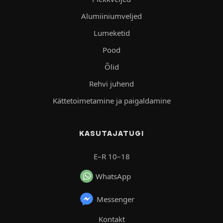
Alumiiniumveljed
Lumeketid
Pood
Õlid
Rehvi juhend
Kättetoimetamine ja paigaldamine
KASUTAJATUGI
E–R 10–18
WhatsApp
Messenger
Kontakt