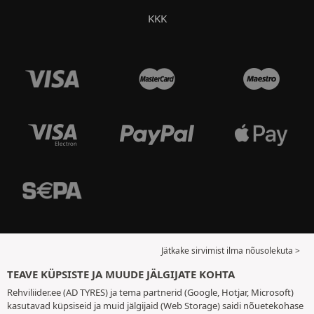
KKK
Jätkake sirvimist ilma nõusolekuta >
TEAVE KÜPSISTE JA MUUDE JÄLGIJATE KOHTA
Rehviliider.ee (AD TYRES) ja tema partnerid (Google, Hotjar, Microsoft)
kasutavad küpsiseid ja muid jälgijaid (Web Storage) saidi nõuetekohase