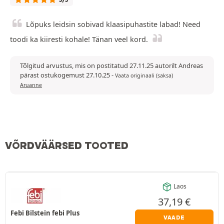
5/5
Lõpuks leidsin sobivad klaasipuhastite labad! Need
toodi ka kiiresti kohale! Tänan veel kord.
Tõlgitud arvustus, mis on postitatud 27.11.25 autorilt Andreas
pärast ostukogemust 27.10.25
-
Vaata originaali (saksa)
Aruanne
VÕRDVÄÄRSED TOOTED
Laos
37,19
€
Febi Bilstein febi Plus
VAADE