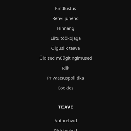
Kindlustus
Rehvi juhend
Hinnang
Liitu töökojaga
Õiguslik teave
Üldised müügitingimused
Riik
Privaatsuspoliitika
Cookies
TEAVE
Autorehvid
Plekkveljed