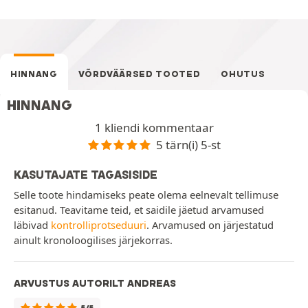
HINNANG
VÕRDVÄÄRSED TOOTED
OHUTUS
HINNANG
1 kliendi kommentaar
5 tärn(i) 5-st
KASUTAJATE TAGASISIDE
Selle toote hindamiseks peate olema eelnevalt tellimuse
esitanud. Teavitame teid, et saidile jäetud arvamused
läbivad
kontrolliprotseduuri
. Arvamused on järjestatud
ainult kronoloogilises järjekorras.
ARVUSTUS AUTORILT ANDREAS