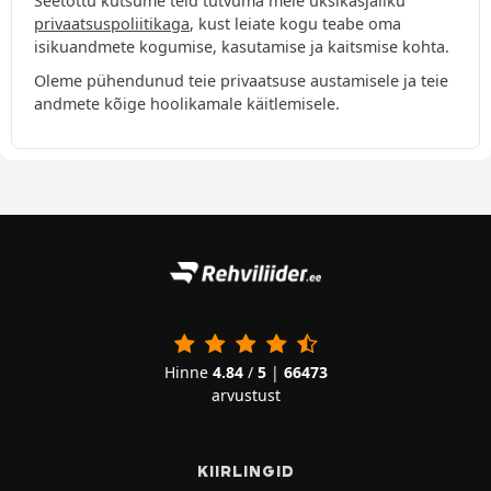
Seetõttu kutsume teid tutvuma meie üksikasjaliku
privaatsuspoliitikaga
, kust leiate kogu teabe oma
isikuandmete kogumise, kasutamise ja kaitsmise kohta.
Oleme pühendunud teie privaatsuse austamisele ja teie
andmete kõige hoolikamale käitlemisele.
Hinne
4.84
/
5
|
66473
arvustust
KIIRLINGID