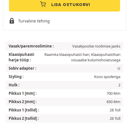
LISA OSTUKORVI
Turvaline tehing
Vasak/paremroolimine :
Vasakpoolse roolimise jaoks
Klaasipuhasti
Raamita klaasipuhasti hari, Klaasipuhastihari
harja tüüp :
visuaalse kulumishoiatusega
Sobiv adapter :
U
Styling :
Koos spoileriga
Hulk :
2
Pikkus 1 [mm] :
700 Mm
Pikkus 2 [mm] :
650 Mm
Pikkus 1 [tollid] :
28 Toll
Pikkus 2 [tollid] :
26 Toll