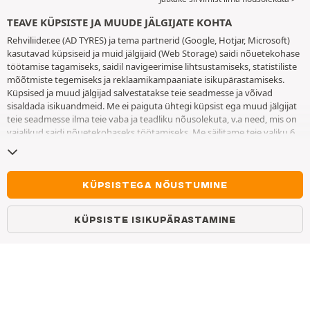
Rehvi juhend
TEAVE KÜPSISTE JA MUUDE JÄLGIJATE KOHTA
Kättetoimetamine ja paigaldamine
Rehviliider.ee (AD TYRES) ja tema partnerid (Google, Hotjar, Microsoft)
kasutavad küpsiseid ja muid jälgijaid (Web Storage) saidi nõuetekohase
töötamise tagamiseks, saidil navigeerimise lihtsustamiseks, statistiliste
KASUTAJATUGI
mõõtmiste tegemiseks ja reklaamikampaaniate isikupärastamiseks.
Küpsised ja muud jälgijad salvestatakse teie seadmesse ja võivad
sisaldada isikuandmeid. Me ei paiguta ühtegi küpsist ega muud jälgijat
E–R 10–18
teie seadmesse ilma teie vaba ja teadliku nõusolekuta, v.a need, mis on
vajalikud saidi nõuetekohaseks töötamiseks. Me säilitame teie valiku 6
WhatsApp
kuuks. Te võite oma nõusoleku igal ajal tagasi võtta, minnes
küpsiste ja
muude jälgijate lehele
. Te saate saidi kasutamist jätkata ilma andmata
Messenger
nõusolekut küpsiste ja muude jälgijate teie seadmesse paigutamiseks.
Keeldumine ei takista juurdepääsu teenustele AD TYRES. Lisateabe
KÜPSISTEGA NÕUSTUMINE
Kontakt
saamiseks vaadake
küpsiste ja muude jälgijate lehte
.
KKK
KÜPSISTE ISIKUPÄRASTAMINE