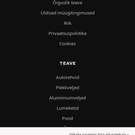
Õiguslik teave
Üldised müügitingimused
Riik
Privaatsuspoliitika
Cookies
TEAVE
Autorehvid
Plekkveljed
Alumiiniumveljed
Lumeketid
Pood
Õlid
Jätkake sirvimist ilma nõusolekuta >