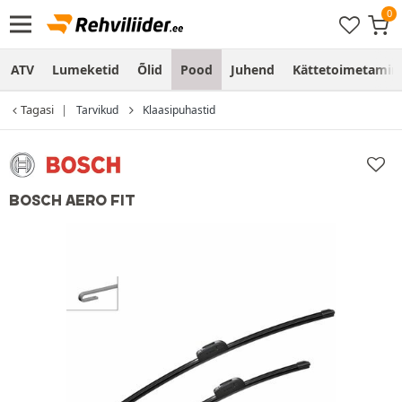
ATV
Lumeketid
Õlid
Pood
Juhend
Kättetoimetamine
Tagasi
Tarvikud
Klaasipuhastid
BOSCH AERO FIT