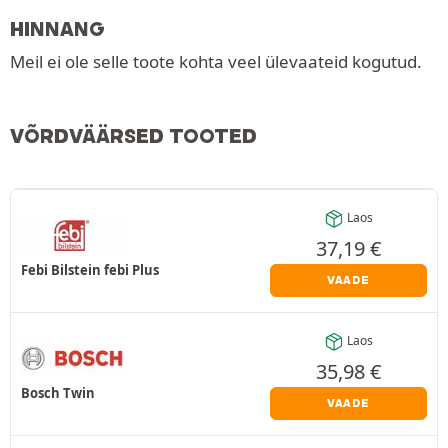
HINNANG
Meil ei ole selle toote kohta veel ülevaateid kogutud.
VÕRDVÄÄRSED TOOTED
Laos
37,19
€
Febi Bilstein febi Plus
VAADE
Laos
35,98
€
Bosch Twin
VAADE