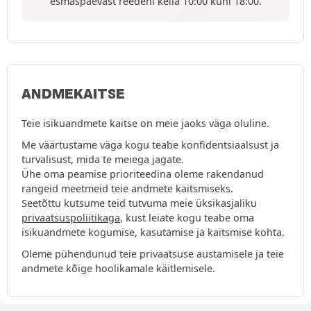
esmaspäevast reedeni kella 10:00 kuni 18:00.
ANDMEKAITSE
Teie isikuandmete kaitse on meie jaoks väga oluline.
Me väärtustame väga kogu teabe konfidentsiaalsust ja
turvalisust, mida te meiega jagate.
Ühe oma peamise prioriteedina oleme rakendanud
rangeid meetmeid teie andmete kaitsmiseks.
Seetõttu kutsume teid tutvuma meie üksikasjaliku
privaatsuspoliitikaga
, kust leiate kogu teabe oma
isikuandmete kogumise, kasutamise ja kaitsmise kohta.
Oleme pühendunud teie privaatsuse austamisele ja teie
andmete kõige hoolikamale käitlemisele.