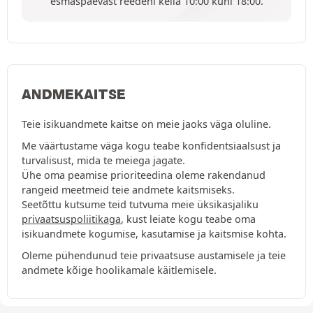
esmaspäevast reedeni kella 10:00 kuni 18:00.
ANDMEKAITSE
Teie isikuandmete kaitse on meie jaoks väga oluline.
Me väärtustame väga kogu teabe konfidentsiaalsust ja
turvalisust, mida te meiega jagate.
Ühe oma peamise prioriteedina oleme rakendanud
rangeid meetmeid teie andmete kaitsmiseks.
Seetõttu kutsume teid tutvuma meie üksikasjaliku
privaatsuspoliitikaga
, kust leiate kogu teabe oma
isikuandmete kogumise, kasutamise ja kaitsmise kohta.
Oleme pühendunud teie privaatsuse austamisele ja teie
andmete kõige hoolikamale käitlemisele.