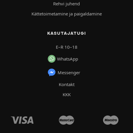
Rehvi juhend
Kättetoimetamine ja paigaldamine
KASUTAJATUGI
E–R 10–18
WhatsApp
Messenger
Kontakt
KKK