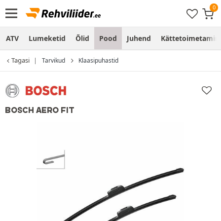
ATV
Lumeketid
Õlid
Pood
Juhend
Kättetoimetamine
Tagasi
Tarvikud
Klaasipuhastid
BOSCH AERO FIT