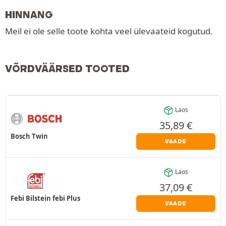
HINNANG
Meil ei ole selle toote kohta veel ülevaateid kogutud.
VÕRDVÄÄRSED TOOTED
Laos
35,89
€
Bosch Twin
VAADE
Laos
37,09
€
Febi Bilstein febi Plus
VAADE