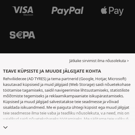
Jätkake sirvimist ilma nõusolekuta >
TEAVE KÜPSISTE JA MUUDE JÄLGIJATE KOHTA
Rehviliider.ee (AD TYRES) ja tema partnerid (Google, Hotjar, Microsoft)
kasutavad küpsiseid ja muid jälgijaid (Web Storage) saidi nõuetekohase
töötamise tagamiseks, saidil navigeerimise lihtsustamiseks, statistiliste
mõõtmiste tegemiseks ja reklaamikampaaniate isikupärastamiseks.
Küpsised ja muud jälgijad salvestatakse teie seadmesse ja võivad
sisaldada isikuandmeid. Me ei paiguta ühtegi küpsist ega muud jälgijat
teie seadmesse ilma teie vaba ja teadliku nõusolekuta, v.a need, mis on
vajalikud saidi nõuetekohaseks töötamiseks. Me säilitame teie valiku 6
kuuks. Te võite oma nõusoleku igal ajal tagasi võtta, minnes
küpsiste ja
muude jälgijate lehele
. Te saate saidi kasutamist jätkata ilma andmata