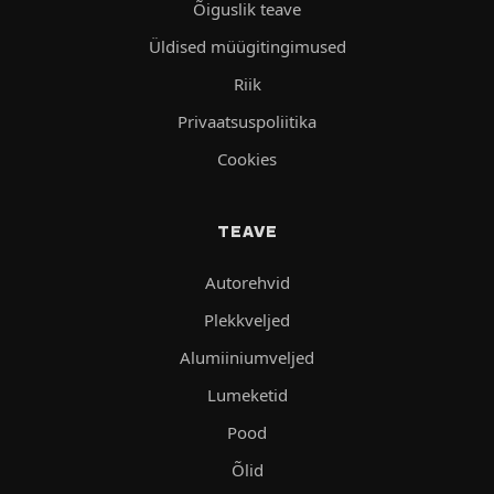
Õiguslik teave
Üldised müügitingimused
Riik
Privaatsuspoliitika
Cookies
TEAVE
Autorehvid
Plekkveljed
Alumiiniumveljed
Lumeketid
Pood
Õlid