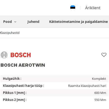
Äriklient
Pood
Juhend
Kättetoimetamine ja paigaldamine
Klaasipuhastid
BOSCH AEROTWIN
Hulgaühik :
Komplekt
Klaasipuhasti harja tüüp :
Raamita klaasipuhasti hari
Pikkus 1 [mm] :
600 Mm
Pikkus 2 [mm] :
550 Mm