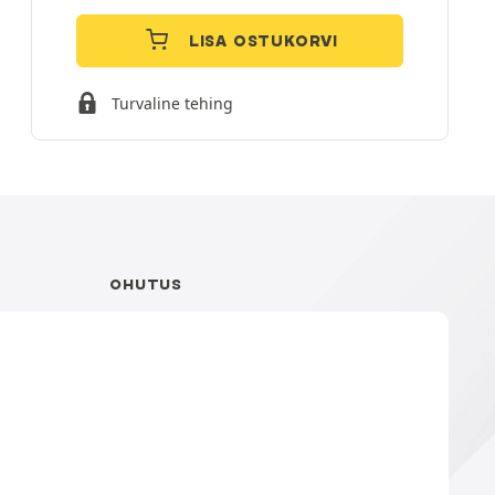
LISA OSTUKORVI
Turvaline tehing
OHUTUS