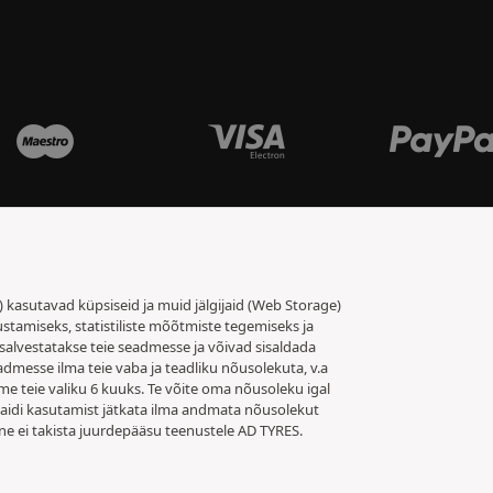
t) kasutavad küpsiseid ja muid jälgijaid (Web Storage)
stamiseks, statistiliste mõõtmiste tegemiseks ja
salvestatakse teie seadmesse ja võivad sisaldada
admesse ilma teie vaba ja teadliku nõusolekuta, v.a
me teie valiku 6 kuuks. Te võite oma nõusoleku igal
 saidi kasutamist jätkata ilma andmata nõusolekut
ne ei takista juurdepääsu teenustele AD TYRES.