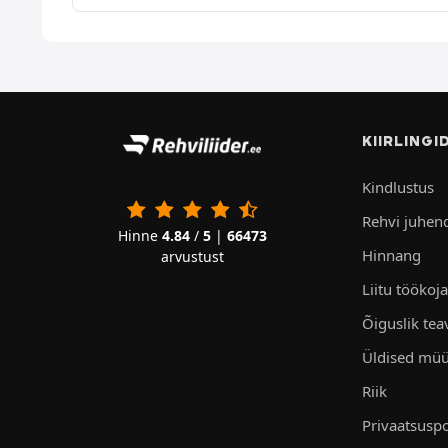
KIIRLINGI
Kindlustus
Rehvi juhen
Hinne
4.84
/
5
|
66473
Hinnang
arvustust
Liitu töökoj
Õiguslik tea
Üldised müü
Riik
Privaatsuspo