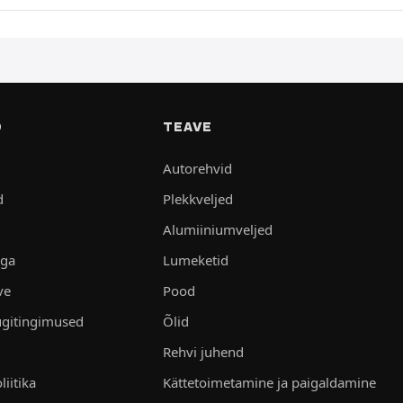
D
TEAVE
Autorehvid
d
Plekkveljed
Alumiiniumveljed
aga
Lumeketid
ve
Pood
gitingimused
Õlid
Rehvi juhend
liitika
Kättetoimetamine ja paigaldamine