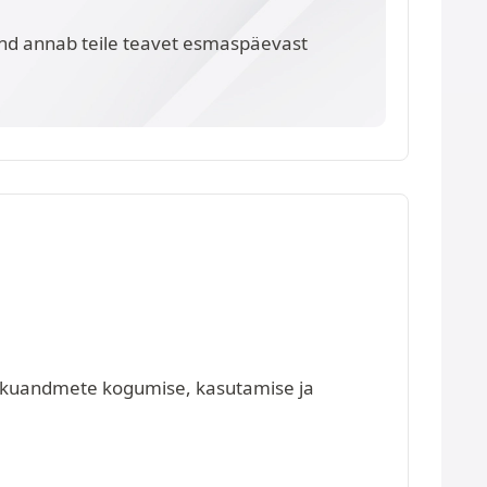
nd annab teile teavet esmaspäevast
isikuandmete kogumise, kasutamise ja