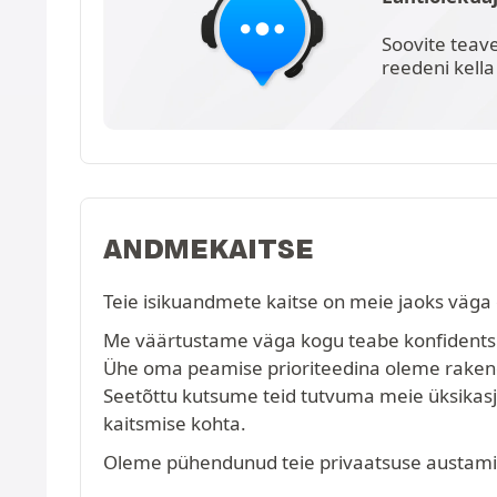
Soovite teav
reedeni kella
ANDMEKAITSE
Teie isikuandmete kaitse on meie jaoks väga 
Me väärtustame väga kogu teabe konfidentsiaa
Ühe oma peamise prioriteedina oleme raken
Seetõttu kutsume teid tutvuma meie üksikasj
kaitsmise kohta.
Oleme pühendunud teie privaatsuse austamise