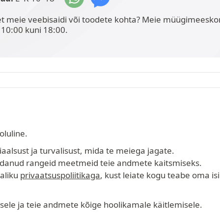
et meie veebisaidi või toodete kohta? Meie müügimeesko
 10:00 kuni 18:00.
oluline.
lsust ja turvalisust, mida te meiega jagate.
danud rangeid meetmeid teie andmete kaitsmiseks.
aliku
privaatsuspoliitikaga
, kust leiate kogu teabe oma 
le ja teie andmete kõige hoolikamale käitlemisele.