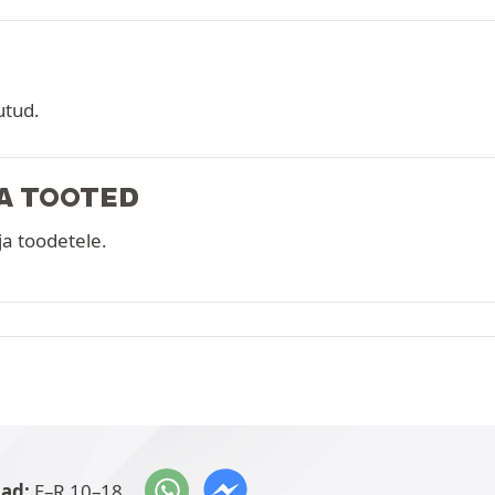
utud.
JA TOOTED
ja toodetele.
jad:
E–R 10–18