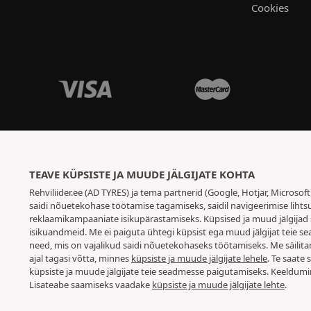
Cookies
TEAVE KÜPSISTE JA MUUDE JÄLGIJATE KOHTA
Rehviliider.ee (AD TYRES) ja tema partnerid (Google, Hotjar, Microsof
saidi nõuetekohase töötamise tagamiseks, saidil navigeerimise lihtsu
reklaamikampaaniate isikupärastamiseks. Küpsised ja muud jälgijad 
isikuandmeid. Me ei paiguta ühtegi küpsist ega muud jälgijat teie se
need, mis on vajalikud saidi nõuetekohaseks töötamiseks. Me säilita
ajal tagasi võtta, minnes
küpsiste ja muude jälgijate lehele
. Te saate
küpsiste ja muude jälgijate teie seadmesse paigutamiseks. Keeldumi
Lisateabe saamiseks vaadake
küpsiste ja muude jälgijate lehte
.