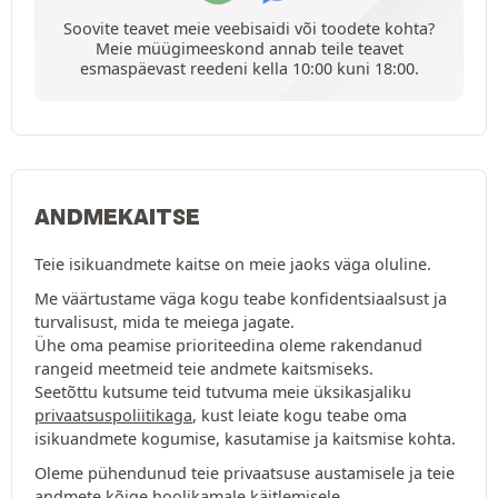
Soovite teavet meie veebisaidi või toodete kohta?
Meie müügimeeskond annab teile teavet
esmaspäevast reedeni kella 10:00 kuni 18:00.
ANDMEKAITSE
Teie isikuandmete kaitse on meie jaoks väga oluline.
Me väärtustame väga kogu teabe konfidentsiaalsust ja
turvalisust, mida te meiega jagate.
Ühe oma peamise prioriteedina oleme rakendanud
rangeid meetmeid teie andmete kaitsmiseks.
Seetõttu kutsume teid tutvuma meie üksikasjaliku
privaatsuspoliitikaga
, kust leiate kogu teabe oma
isikuandmete kogumise, kasutamise ja kaitsmise kohta.
Oleme pühendunud teie privaatsuse austamisele ja teie
andmete kõige hoolikamale käitlemisele.