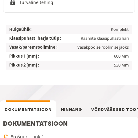
Turvaline tehing
Hulgaühik :
Komplekt
Klaasipuhasti harja tüüp :
Raamita klaasipuhasti hari
Vasak/paremroolimine :
Vasakpoolse roolimise jaoks
Pikkus 1 [mm] :
600 Mm
Pikkus 2 [mm] :
530 Mm
DOKUMENTATSIOON
HINNANG
VÕRDVÄÄRSED TOO
DOKUMENTATSIOON
Brošüür - Link 1