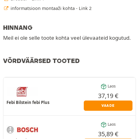
informatsioon montaaži kohta - Link 2
HINNANG
Meil ei ole selle toote kohta veel ülevaateid kogutud.
VÕRDVÄÄRSED TOOTED
Laos
37,19
€
Febi Bilstein febi Plus
VAADE
Laos
35,89
€