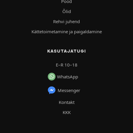
Pood
Õlid
Rehvi juhend
Kättetoimetamine ja paigaldamine
KASUTAJATUGI
E–R 10–18
WhatsApp
Messenger
Kontakt
KKK