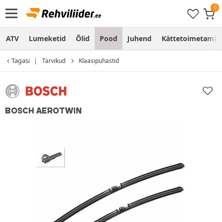
ATV
Lumeketid
Õlid
Pood
Juhend
Kättetoimetamine
Tagasi
Tarvikud
Klaasipuhastid
BOSCH AEROTWIN