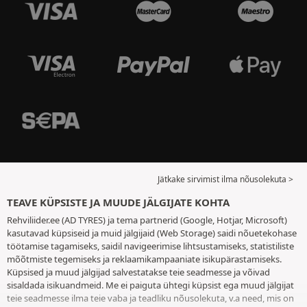
Jätkake sirvimist ilma nõusolekuta >
TEAVE KÜPSISTE JA MUUDE JÄLGIJATE KOHTA
Rehviliider.ee (AD TYRES) ja tema partnerid (Google, Hotjar, Microsoft)
kasutavad küpsiseid ja muid jälgijaid (Web Storage) saidi nõuetekohase
töötamise tagamiseks, saidil navigeerimise lihtsustamiseks, statistiliste
mõõtmiste tegemiseks ja reklaamikampaaniate isikupärastamiseks.
Küpsised ja muud jälgijad salvestatakse teie seadmesse ja võivad
sisaldada isikuandmeid. Me ei paiguta ühtegi küpsist ega muud jälgijat
teie seadmesse ilma teie vaba ja teadliku nõusolekuta, v.a need, mis on