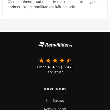
Oleme pühendunud teie privaatsuse austamisele ja teie
andmete kõige hoolikamale käitlemisele.
Hinne
4.84
/
5
|
66473
arvustust
KIIRLINGID
Kindlustus
Rehvi juhend