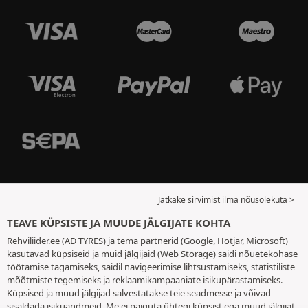
Jätkake sirvimist ilma nõusolekuta >
TEAVE KÜPSISTE JA MUUDE JÄLGIJATE KOHTA
Rehviliider.ee (AD TYRES) ja tema partnerid (Google, Hotjar, Microsoft)
kasutavad küpsiseid ja muid jälgijaid (Web Storage) saidi nõuetekohase
töötamise tagamiseks, saidil navigeerimise lihtsustamiseks, statistiliste
mõõtmiste tegemiseks ja reklaamikampaaniate isikupärastamiseks.
Küpsised ja muud jälgijad salvestatakse teie seadmesse ja võivad
sisaldada isikuandmeid. Me ei paiguta ühtegi küpsist ega muud jälgijat