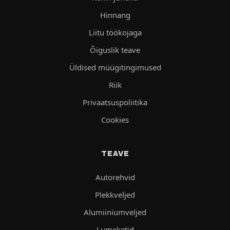
Hinnang
Liitu töökojaga
Õiguslik teave
Üldised müügitingimused
Riik
Privaatsuspoliitika
Cookies
TEAVE
Autorehvid
Plekkveljed
Alumiiniumveljed
Lumeketid