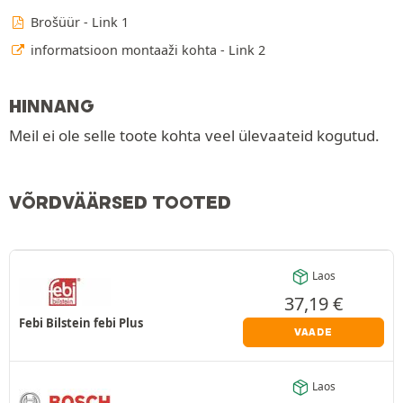
Brošüür - Link 1
informatsioon montaaži kohta - Link 2
HINNANG
Meil ei ole selle toote kohta veel ülevaateid kogutud.
VÕRDVÄÄRSED TOOTED
Laos
37,19
€
Febi Bilstein febi Plus
VAADE
Laos