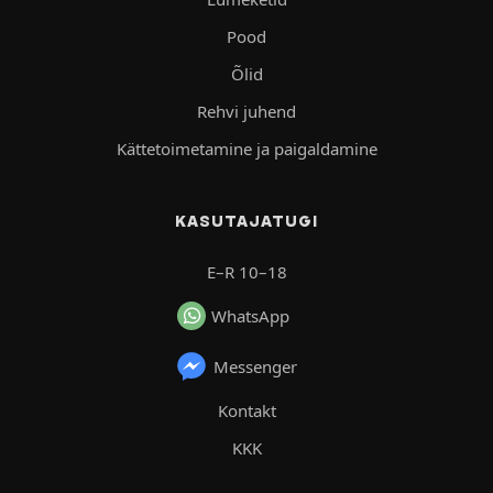
Pood
Õlid
Rehvi juhend
Kättetoimetamine ja paigaldamine
KASUTAJATUGI
E–R 10–18
WhatsApp
Messenger
Kontakt
KKK