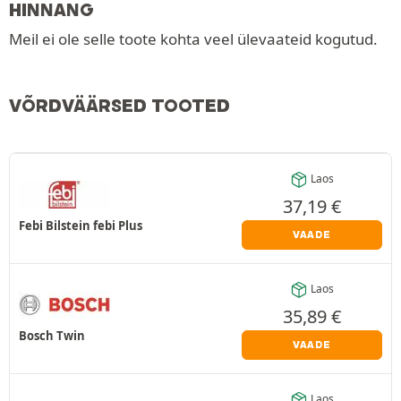
HINNANG
Meil ei ole selle toote kohta veel ülevaateid kogutud.
VÕRDVÄÄRSED TOOTED
Laos
37,19
€
Febi Bilstein febi Plus
VAADE
Laos
35,89
€
Bosch Twin
VAADE
Laos