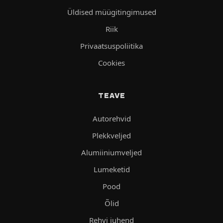
Üldised müügitingimused
Riik
Privaatsuspoliitika
Cookies
TEAVE
Autorehvid
Plekkveljed
Alumiiniumveljed
Lumeketid
Pood
Õlid
Rehvi juhend