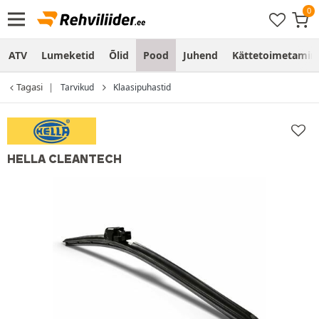
ATV
Lumeketid
Õlid
Pood
Juhend
Kättetoimetamine
Tagasi
Tarvikud
Klaasipuhastid
HELLA CLEANTECH