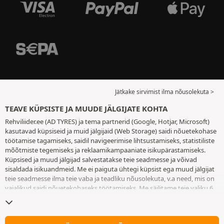
Jätkake sirvimist ilma nõusolekuta >
TEAVE KÜPSISTE JA MUUDE JÄLGIJATE KOHTA
Rehviliider.ee (AD TYRES) ja tema partnerid (Google, Hotjar, Microsoft)
kasutavad küpsiseid ja muid jälgijaid (Web Storage) saidi nõuetekohase
töötamise tagamiseks, saidil navigeerimise lihtsustamiseks, statistiliste
mõõtmiste tegemiseks ja reklaamikampaaniate isikupärastamiseks.
Küpsised ja muud jälgijad salvestatakse teie seadmesse ja võivad
sisaldada isikuandmeid. Me ei paiguta ühtegi küpsist ega muud jälgijat
teie seadmesse ilma teie vaba ja teadliku nõusolekuta, v.a need, mis on
vajalikud saidi nõuetekohaseks töötamiseks. Me säilitame teie valiku 6
kuuks. Te võite oma nõusoleku igal ajal tagasi võtta, minnes
küpsiste ja
muude jälgijate lehele
. Te saate saidi kasutamist jätkata ilma andmata
nõusolekut küpsiste ja muude jälgijate teie seadmesse paigutamiseks.