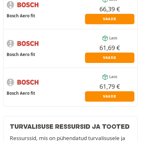
66,39
€
Bosch Aero fit
VAADE
Laos
61,69
€
Bosch Aero fit
VAADE
Laos
61,79
€
Bosch Aero fit
VAADE
TURVALISUSE RESSURSID JA TOOTED
Ressurssid, mis on pühendatud turvalisusele ja