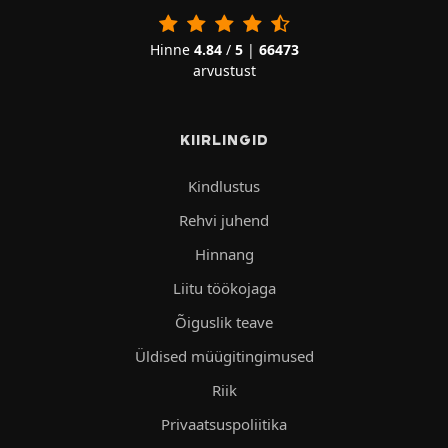
Hinne
4.84
/
5
|
66473
arvustust
KIIRLINGID
Kindlustus
Rehvi juhend
Hinnang
Liitu töökojaga
Õiguslik teave
Üldised müügitingimused
Riik
Privaatsuspoliitika