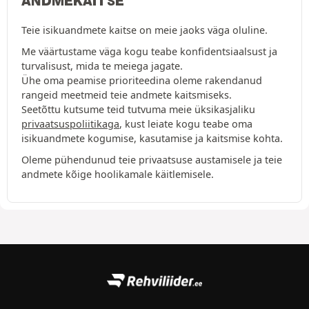
ANDMEKAITSE
Teie isikuandmete kaitse on meie jaoks väga oluline.
Me väärtustame väga kogu teabe konfidentsiaalsust ja
turvalisust, mida te meiega jagate.
Ühe oma peamise prioriteedina oleme rakendanud
rangeid meetmeid teie andmete kaitsmiseks.
Seetõttu kutsume teid tutvuma meie üksikasjaliku
privaatsuspoliitikaga
, kust leiate kogu teabe oma
isikuandmete kogumise, kasutamise ja kaitsmise kohta.
Oleme pühendunud teie privaatsuse austamisele ja teie
andmete kõige hoolikamale käitlemisele.