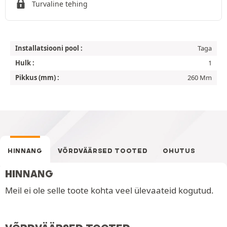
Turvaline tehing
Installatsiooni pool :
Taga
Hulk :
1
Pikkus (mm) :
260 Mm
HINNANG
VÕRDVÄÄRSED TOOTED
OHUTUS
HINNANG
Meil ei ole selle toote kohta veel ülevaateid kogutud.