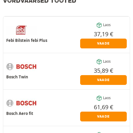
VÕRDVÄÄRSED TOOTED
Laos
37,19
€
Febi Bilstein febi Plus
VAADE
Laos
35,89
€
Bosch Twin
VAADE
Laos
61,69
€
Bosch Aero fit
VAADE