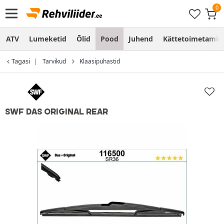
ATV
Lumeketid
Õlid
Pood
Juhend
Kättetoimetamine
Tagasi
Tarvikud
Klaasipuhastid
SWF DAS ORIGINAL REAR