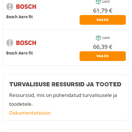
Laos
61,79
€
Bosch Aero fit
VAADE
Laos
66,39
€
Bosch Aero fit
VAADE
TURVALISUSE RESSURSID JA TOOTED
Ressurssid, mis on pühendatud turvalisusele ja
toodetele.
Dokumentatsioon