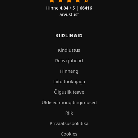
Hinne
4.84
/
5
|
66416
arvustust
KIIRLINGID
Kindlustus
Rehvi juhend
Hinnang
Liitu töökojaga
Õiguslik teave
Üldised müügitingimused
Riik
Privaatsuspoliitika
Cookies