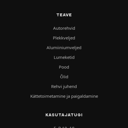
TEAVE
Autorehvid
Plekkveljed
Alumiiniumveljed
Lumeketid
Pood
Õlid
Rehvi juhend
Kättetoimetamine ja paigaldamine
KASUTAJATUGI
E–R 10–18