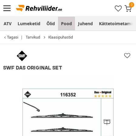
ATV
Lumeketid
Õlid
Pood
Juhend
Kättetoimetamine
Tagasi
Tarvikud
Klaasipuhastid
SWF DAS ORIGINAL SET