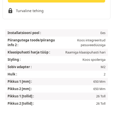
Turvaline tehing
Installatsiooni pool :
Ees
Piirangutega toode/piirangu
Koos integreeritud
info 2 :
pesuveedüüsiga
Klaasipuhasti harja tüüp :
Raamiga klaasipuhasti hari
Styling :
Koos spoileriga
Sobiv adapter :
M2
Hulk :
2
Pikkus 1 [mm] :
650 Mm
Pikkus 2 [mm] :
650 Mm
Pikkus 1 [tollid] :
26 Toll
Pikkus 2 [tollid] :
26 Toll