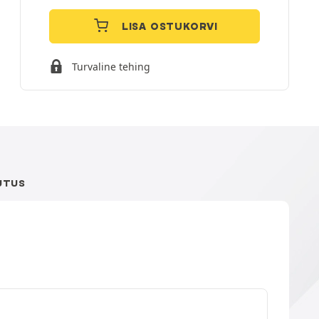
LISA OSTUKORVI
Turvaline tehing
UTUS