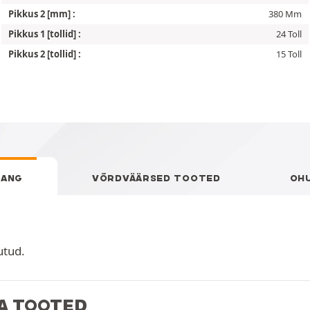
Pikkus 2 [mm] :
380 Mm
Pikkus 1 [tollid] :
24 Toll
Pikkus 2 [tollid] :
15 Toll
NANG
VÕRDVÄÄRSED TOOTED
OH
utud.
JA TOOTED