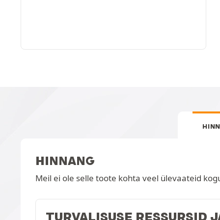
HIN
HINNANG
Meil ei ole selle toote kohta veel ülevaateid kog
TURVALISUSE RESSURSID 