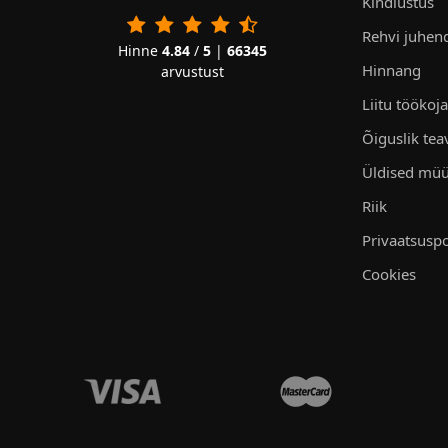
Kindlustus
Rehvi juhen
Hinne
4.84
/
5
|
66345
Hinnang
arvustust
Liitu töökoj
Õiguslik tea
Üldised müü
Riik
Privaatsuspo
Cookies