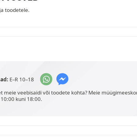
ja toodetele.
jad:
E–R 10–18
et meie veebisaidi või toodete kohta? Meie müügimeesko
 10:00 kuni 18:00.