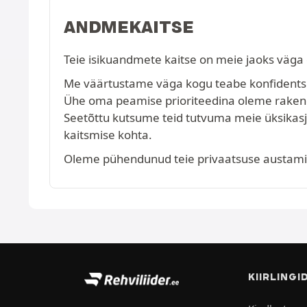
ANDMEKAITSE
Teie isikuandmete kaitse on meie jaoks väga 
Me väärtustame väga kogu teabe konfidentsiaa
Ühe oma peamise prioriteedina oleme raken
Seetõttu kutsume teid tutvuma meie üksikasj
kaitsmise kohta.
Oleme pühendunud teie privaatsuse austamise
KIIRLINGI