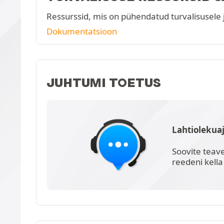
Ressurssid, mis on pühendatud turvalisusele 
Dokumentatsioon
JUHTUMI TOETUS
Lahtiolekua
Soovite teav
reedeni kella