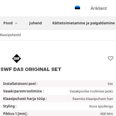
Äriklient
Pood
Juhend
Kättetoimetamine ja paigaldamine
Klaasipuhastid
SWF DAS ORIGINAL SET
Installatsiooni pool :
Ees
Vasak/paremroolimine :
Vasakpoolse roolimise jaoks
Klaasipuhasti harja tüüp :
Raamita klaasipuhasti hari
Styling :
Koos spoileriga
Pikkus 1 [mm] :
600 Mm