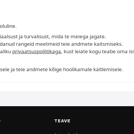
oluline.
lsust ja turvalisust, mida te meiega jagate.
danud rangeid meetmeid teie andmete kaitsmiseks.
aliku
privaatsuspoliitikaga
, kust leiate kogu teabe oma 
le ja teie andmete kõige hoolikamale käitlemisele.
D
TEAVE