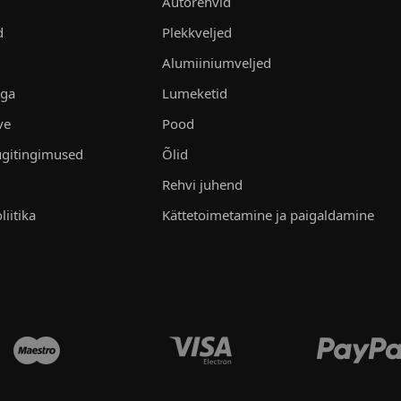
Autorehvid
d
Plekkveljed
Alumiiniumveljed
aga
Lumeketid
ve
Pood
gitingimused
Õlid
Rehvi juhend
liitika
Kättetoimetamine ja paigaldamine