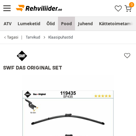
ATV
Lumeketid
Õlid
Pood
Juhend
Kättetoimetamine
Tagasi
Tarvikud
Klaasipuhastid
SWF DAS ORIGINAL SET