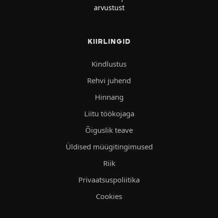
arvustust
KIIRLINGID
Kindlustus
Rehvi juhend
Hinnang
Liitu töökojaga
Õiguslik teave
Üldised müügitingimused
Riik
Privaatsuspoliitika
Cookies