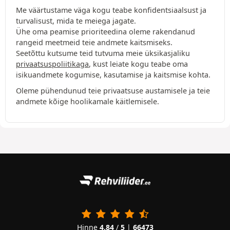
Me väärtustame väga kogu teabe konfidentsiaalsust ja
turvalisust, mida te meiega jagate.
Ühe oma peamise prioriteedina oleme rakendanud
rangeid meetmeid teie andmete kaitsmiseks.
Seetõttu kutsume teid tutvuma meie üksikasjaliku
privaatsuspoliitikaga
, kust leiate kogu teabe oma
isikuandmete kogumise, kasutamise ja kaitsmise kohta.
Oleme pühendunud teie privaatsuse austamisele ja teie
andmete kõige hoolikamale käitlemisele.
Hinne
4.84
/
5
|
66473