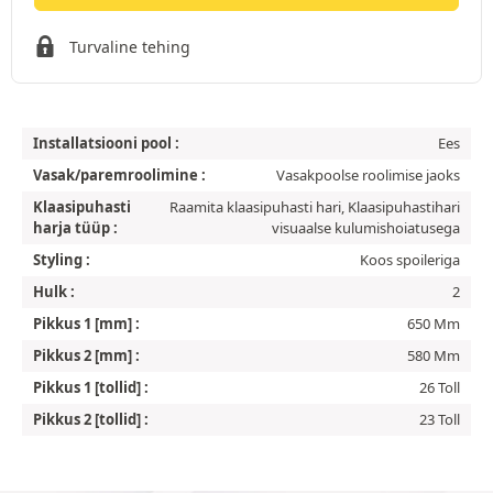
Turvaline tehing
Installatsiooni pool :
Ees
Vasak/paremroolimine :
Vasakpoolse roolimise jaoks
Klaasipuhasti
Raamita klaasipuhasti hari, Klaasipuhastihari
harja tüüp :
visuaalse kulumishoiatusega
Styling :
Koos spoileriga
Hulk :
2
Pikkus 1 [mm] :
650 Mm
Pikkus 2 [mm] :
580 Mm
Pikkus 1 [tollid] :
26 Toll
Pikkus 2 [tollid] :
23 Toll