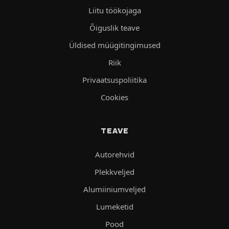
Liitu töökojaga
Õiguslik teave
Üldised müügitingimused
Riik
Privaatsuspoliitika
Cookies
TEAVE
Autorehvid
Plekkveljed
Alumiiniumveljed
Lumeketid
Pood