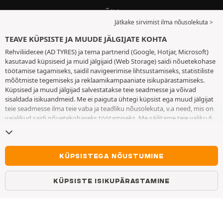
Õlid
Jätkake sirvimist ilma nõusolekuta >
Rehvi juhend
TEAVE KÜPSISTE JA MUUDE JÄLGIJATE KOHTA
Kättetoimetamine ja paigaldamine
Rehviliider.ee (AD TYRES) ja tema partnerid (Google, Hotjar, Microsoft)
kasutavad küpsiseid ja muid jälgijaid (Web Storage) saidi nõuetekohase
töötamise tagamiseks, saidil navigeerimise lihtsustamiseks, statistiliste
KASUTAJATUGI
mõõtmiste tegemiseks ja reklaamikampaaniate isikupärastamiseks.
Küpsised ja muud jälgijad salvestatakse teie seadmesse ja võivad
sisaldada isikuandmeid. Me ei paiguta ühtegi küpsist ega muud jälgijat
E–R 10–18
teie seadmesse ilma teie vaba ja teadliku nõusolekuta, v.a need, mis on
vajalikud saidi nõuetekohaseks töötamiseks. Me säilitame teie valiku 6
WhatsApp
kuuks. Te võite oma nõusoleku igal ajal tagasi võtta, minnes
küpsiste ja
muude jälgijate lehele
. Te saate saidi kasutamist jätkata ilma andmata
Messenger
nõusolekut küpsiste ja muude jälgijate teie seadmesse paigutamiseks.
Keeldumine ei takista juurdepääsu teenustele AD TYRES. Lisateabe
KÜPSISTEGA NÕUSTUMINE
Kontakt
saamiseks vaadake
küpsiste ja muude jälgijate lehte
.
KKK
KÜPSISTE ISIKUPÄRASTAMINE