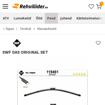
ATV
Lumeketid
Õlid
Pood
Juhend
Kättetoimetamine
Tagasi
Tarvikud
Klaasipuhastid
SWF DAS ORIGINAL SET