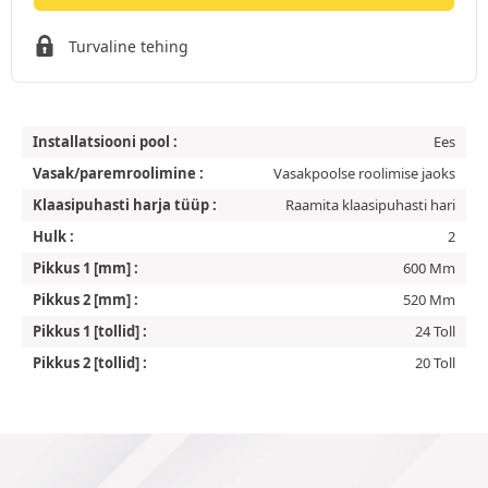
Turvaline tehing
Installatsiooni pool :
Ees
Vasak/paremroolimine :
Vasakpoolse roolimise jaoks
Klaasipuhasti harja tüüp :
Raamita klaasipuhasti hari
Hulk :
2
Pikkus 1 [mm] :
600 Mm
Pikkus 2 [mm] :
520 Mm
Pikkus 1 [tollid] :
24 Toll
Pikkus 2 [tollid] :
20 Toll