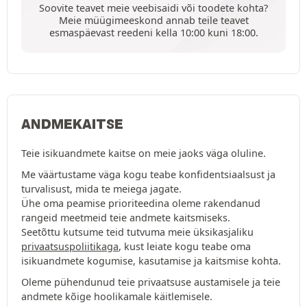
Soovite teavet meie veebisaidi või toodete kohta?
Meie müügimeeskond annab teile teavet
esmaspäevast reedeni kella 10:00 kuni 18:00.
ANDMEKAITSE
Teie isikuandmete kaitse on meie jaoks väga oluline.
Me väärtustame väga kogu teabe konfidentsiaalsust ja
turvalisust, mida te meiega jagate.
Ühe oma peamise prioriteedina oleme rakendanud
rangeid meetmeid teie andmete kaitsmiseks.
Seetõttu kutsume teid tutvuma meie üksikasjaliku
privaatsuspoliitikaga
, kust leiate kogu teabe oma
isikuandmete kogumise, kasutamise ja kaitsmise kohta.
Oleme pühendunud teie privaatsuse austamisele ja teie
andmete kõige hoolikamale käitlemisele.