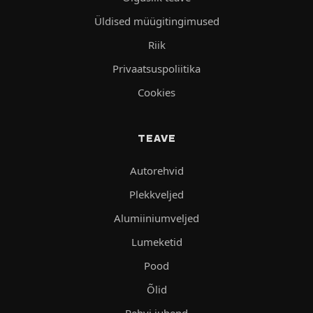
Üldised müügitingimused
Riik
Privaatsuspoliitika
Cookies
TEAVE
Autorehvid
Plekkveljed
Alumiiniumveljed
Lumeketid
Pood
Õlid
Rehvi juhend