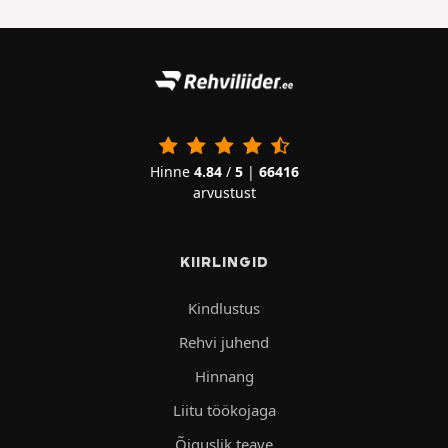
Hinne
4.84
/
5
|
66416
arvustust
KIIRLINGID
Kindlustus
Rehvi juhend
Hinnang
Liitu töökojaga
Õiguslik teave