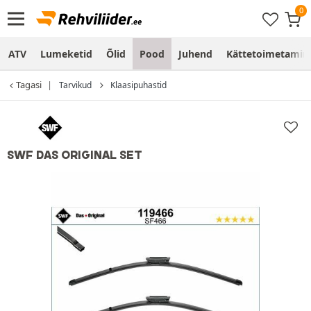
ATV
Lumeketid
Õlid
Pood
Juhend
Kättetoimetamine
Tagasi
Tarvikud
Klaasipuhastid
SWF DAS ORIGINAL SET