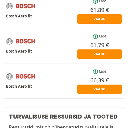
Laos
61,89
€
Bosch Aero fit
VAADE
Laos
61,79
€
Bosch Aero fit
VAADE
Laos
66,39
€
Bosch Aero fit
VAADE
TURVALISUSE RESSURSID JA TOOTED
Ressurssid, mis on pühendatud turvalisusele ja