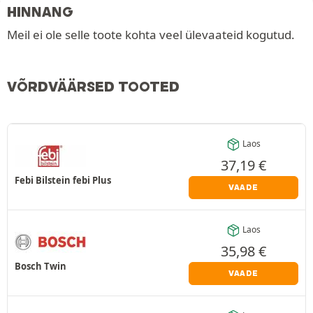
HINNANG
Meil ei ole selle toote kohta veel ülevaateid kogutud.
VÕRDVÄÄRSED TOOTED
Laos
37,19
€
Febi Bilstein febi Plus
VAADE
Laos
35,98
€
Bosch Twin
VAADE