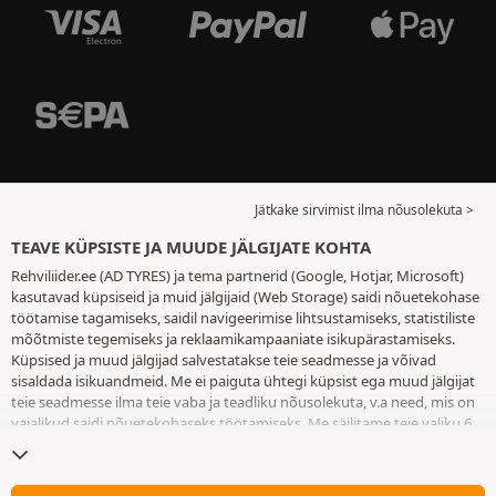
Jätkake sirvimist ilma nõusolekuta >
TEAVE KÜPSISTE JA MUUDE JÄLGIJATE KOHTA
Rehviliider.ee (AD TYRES) ja tema partnerid (Google, Hotjar, Microsoft)
kasutavad küpsiseid ja muid jälgijaid (Web Storage) saidi nõuetekohase
töötamise tagamiseks, saidil navigeerimise lihtsustamiseks, statistiliste
mõõtmiste tegemiseks ja reklaamikampaaniate isikupärastamiseks.
Küpsised ja muud jälgijad salvestatakse teie seadmesse ja võivad
sisaldada isikuandmeid. Me ei paiguta ühtegi küpsist ega muud jälgijat
teie seadmesse ilma teie vaba ja teadliku nõusolekuta, v.a need, mis on
vajalikud saidi nõuetekohaseks töötamiseks. Me säilitame teie valiku 6
kuuks. Te võite oma nõusoleku igal ajal tagasi võtta, minnes
küpsiste ja
muude jälgijate lehele
. Te saate saidi kasutamist jätkata ilma andmata
nõusolekut küpsiste ja muude jälgijate teie seadmesse paigutamiseks.