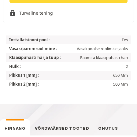
Turvaline tehing
Installatsiooni pool :
Ees
Vasak/paremroolimine :
Vasakpoolse roolimise jaoks
Klaasipuhasti harja tüüp :
Raamita klaasipuhasti hari
Hulk :
2
Pikkus 1 [mm] :
650 Mm
Pikkus 2 [mm] :
500 Mm
HINNANG
VÕRDVÄÄRSED TOOTED
OHUTUS