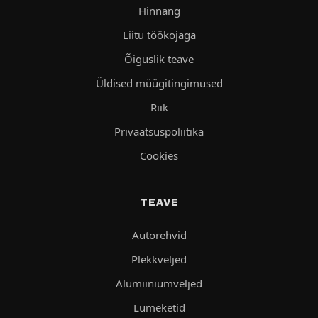
Hinnang
Liitu töökojaga
Õiguslik teave
Üldised müügitingimused
Riik
Privaatsuspoliitika
Cookies
TEAVE
Autorehvid
Plekkveljed
Alumiiniumveljed
Lumeketid