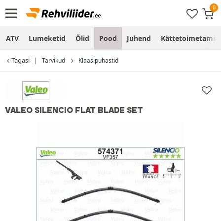
ATV
Lumeketid
Õlid
Pood
Juhend
Kättetoimetamine
Tagasi
Tarvikud
Klaasipuhastid
VALEO SILENCIO FLAT BLADE SET