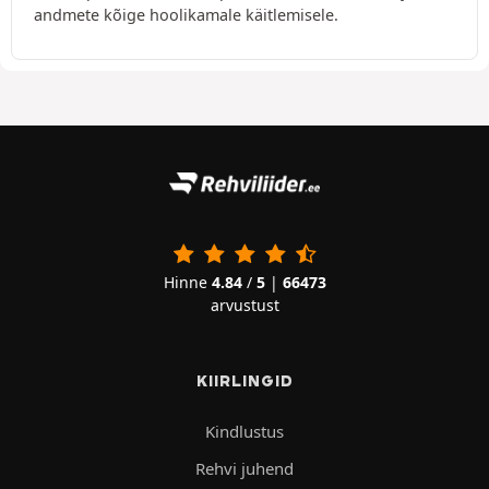
andmete kõige hoolikamale käitlemisele.
Hinne
4.84
/
5
|
66473
arvustust
KIIRLINGID
Kindlustus
Rehvi juhend