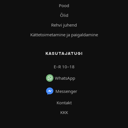
Pood
Õlid
Rehvi juhend
Kättetoimetamine ja paigaldamine
KASUTAJATUGI
E–R 10–18
WhatsApp
Messenger
Kontakt
KKK