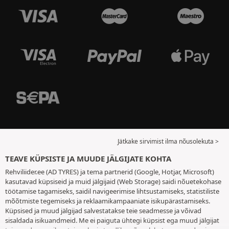
Jätkake sirvimist ilma nõusolekuta >
TEAVE KÜPSISTE JA MUUDE JÄLGIJATE KOHTA
Rehviliider.ee (AD TYRES) ja tema partnerid (Google, Hotjar, Microsoft)
kasutavad küpsiseid ja muid jälgijaid (Web Storage) saidi nõuetekohase
töötamise tagamiseks, saidil navigeerimise lihtsustamiseks, statistiliste
mõõtmiste tegemiseks ja reklaamikampaaniate isikupärastamiseks.
Küpsised ja muud jälgijad salvestatakse teie seadmesse ja võivad
sisaldada isikuandmeid. Me ei paiguta ühtegi küpsist ega muud jälgijat