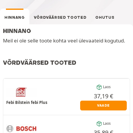
HINNANG
VÕRDVÄÄRSED TOOTED
OHUTUS
HINNANG
Meil ei ole selle toote kohta veel ülevaateid kogutud.
VÕRDVÄÄRSED TOOTED
Laos
37,19
€
Febi Bilstein febi Plus
VAADE
Laos
35,89
€