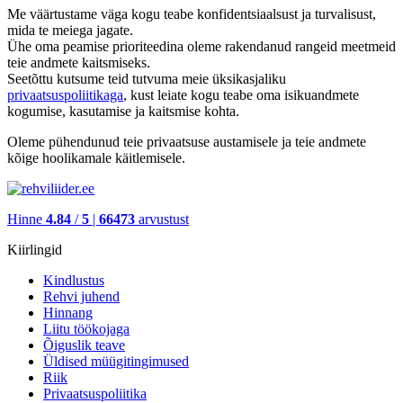
Me väärtustame väga kogu teabe konfidentsiaalsust ja turvalisust,
mida te meiega jagate.
Ühe oma peamise prioriteedina oleme rakendanud rangeid meetmeid
teie andmete kaitsmiseks.
Seetõttu kutsume teid tutvuma meie üksikasjaliku
privaatsuspoliitikaga
, kust leiate kogu teabe oma isikuandmete
kogumise, kasutamise ja kaitsmise kohta.
Oleme pühendunud teie privaatsuse austamisele ja teie andmete
kõige hoolikamale käitlemisele.
Hinne
4.84
/
5
|
66473
arvustust
Kiirlingid
Kindlustus
Rehvi juhend
Hinnang
Liitu töökojaga
Õiguslik teave
Üldised müügitingimused
Riik
Privaatsuspoliitika