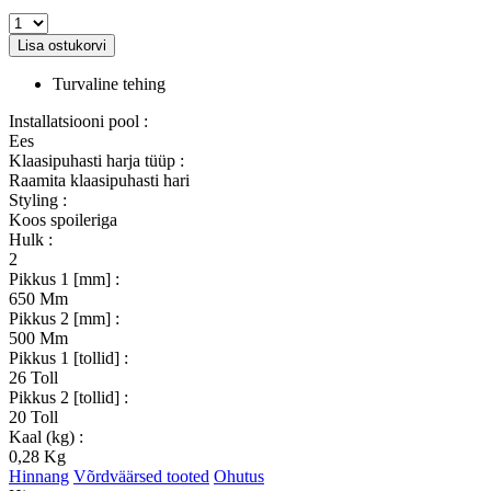
Lisa ostukorvi
Turvaline tehing
Installatsiooni pool :
Ees
Klaasipuhasti harja tüüp :
Raamita klaasipuhasti hari
Styling :
Koos spoileriga
Hulk :
2
Pikkus 1 [mm] :
650 Mm
Pikkus 2 [mm] :
500 Mm
Pikkus 1 [tollid] :
26 Toll
Pikkus 2 [tollid] :
20 Toll
Kaal (kg) :
0,28 Kg
Hinnang
Võrdväärsed tooted
Ohutus