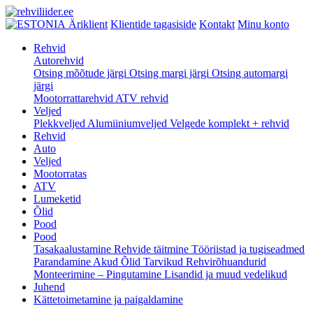
Äriklient
Klientide tagasiside
Kontakt
Minu konto
Rehvid
Autorehvid
Otsing mõõtude järgi
Otsing margi järgi
Otsing automargi
järgi
Mootorrattarehvid
ATV rehvid
Veljed
Plekkveljed
Alumiiniumveljed
Velgede komplekt + rehvid
Rehvid
Auto
Veljed
Mootorratas
ATV
Lumeketid
Õlid
Pood
Pood
Tasakaalustamine
Rehvide täitmine
Tööriistad ja tugiseadmed
Parandamine
Akud
Õlid
Tarvikud
Rehvirõhuandurid
Monteerimine – Pingutamine
Lisandid ja muud vedelikud
Juhend
Kättetoimetamine ja paigaldamine