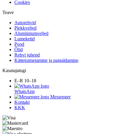
Cookies
Teave
Autorehvid
Plekkveljed
Alumiiniumveljed
Lumeketid
Pood
Õlid
Rehvi juhend
Kättetoimetamine ja paigaldamine
Kasutajatugi
E–R 10–18
WhatsApp
Messenger
Kontakt
KKK