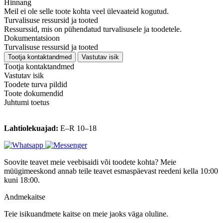
Hinnang
Meil ei ole selle toote kohta veel ülevaateid kogutud.
Turvalisuse ressursid ja tooted
Ressurssid, mis on pühendatud turvalisusele ja toodetele.
Dokumentatsioon
Turvalisuse ressursid ja tooted
Tootja kontaktandmed
Vastutav isik
Tootja kontaktandmed
Vastutav isik
Toodete turva pildid
Toote dokumendid
Juhtumi toetus
Lahtiolekuajad:
E–R 10–18
Soovite teavet meie veebisaidi või toodete kohta? Meie
müügimeeskond annab teile teavet esmaspäevast reedeni kella 10:00
kuni 18:00.
Andmekaitse
Teie isikuandmete kaitse on meie jaoks väga oluline.