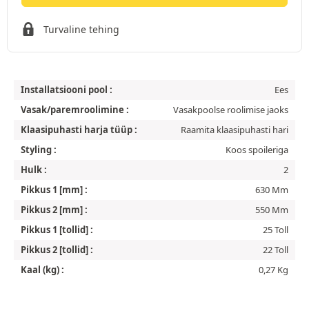
Turvaline tehing
Installatsiooni pool :
Ees
Vasak/paremroolimine :
Vasakpoolse roolimise jaoks
Klaasipuhasti harja tüüp :
Raamita klaasipuhasti hari
Styling :
Koos spoileriga
Hulk :
2
Pikkus 1 [mm] :
630 Mm
Pikkus 2 [mm] :
550 Mm
Pikkus 1 [tollid] :
25 Toll
Pikkus 2 [tollid] :
22 Toll
Kaal (kg) :
0,27 Kg