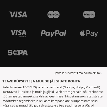
Jätkake sirvimist ilma nõusolekuta >
TEAVE KÜPSISTE JA MUUDE JÄLGIJATE KOHTA
Rehviliider.ee (AD TYRES) ja tema partnerid (Google, Hotjar, Microsoft)
kasutavad küpsiseid ja muid jälgijaid (Web Storage) saidi nõuetekohase
töötamise tagamiseks, saidil navigeerimise lihtsustamiseks, statistiliste
mõõtmiste tegemiseks ja reklaamikampaaniate isikupärastamiseks.
Küpsised ja muud jälgijad salvestatakse teie seadmesse ja võivad