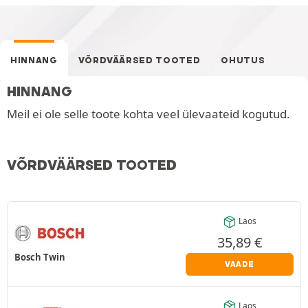
HINNANG
VÕRDVÄÄRSED TOOTED
OHUTUS
HINNANG
Meil ei ole selle toote kohta veel ülevaateid kogutud.
VÕRDVÄÄRSED TOOTED
Laos
35,89
€
Bosch Twin
VAADE
Laos