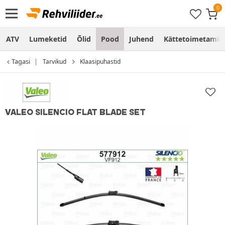
ATV
Lumeketid
Õlid
Pood
Juhend
Kättetoimetamine
Tagasi
Tarvikud
Klaasipuhastid
VALEO SILENCIO FLAT BLADE SET