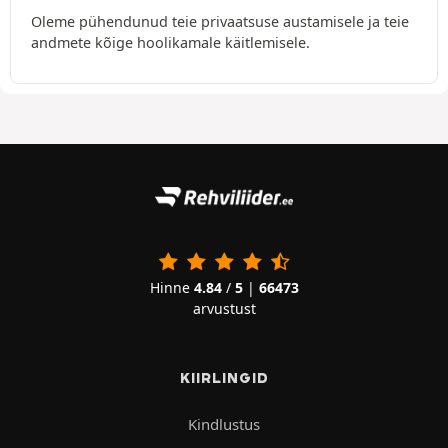
Oleme pühendunud teie privaatsuse austamisele ja teie
andmete kõige hoolikamale käitlemisele.
Hinne
4.84
/
5
|
66473
arvustust
KIIRLINGID
Kindlustus