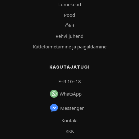
Lumeketid
Pood
Õlid
Rehvi juhend
Kättetoimetamine ja paigaldamine
KASUTAJATUGI
E–R 10–18
WhatsApp
Messenger
Kontakt
KKK