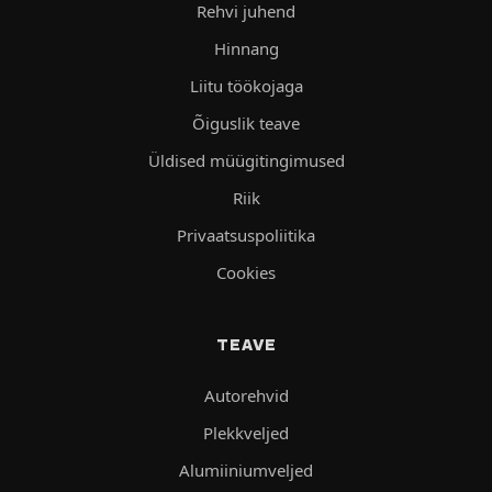
Rehvi juhend
Hinnang
Liitu töökojaga
Õiguslik teave
Üldised müügitingimused
Riik
Privaatsuspoliitika
Cookies
TEAVE
Autorehvid
Plekkveljed
Alumiiniumveljed