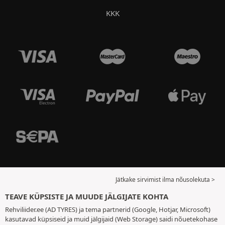
KKK
Jätkake sirvimist ilma nõusolekuta >
TEAVE KÜPSISTE JA MUUDE JÄLGIJATE KOHTA
Rehviliider.ee (AD TYRES) ja tema partnerid (Google, Hotjar, Microsoft)
kasutavad küpsiseid ja muid jälgijaid (Web Storage) saidi nõuetekohase