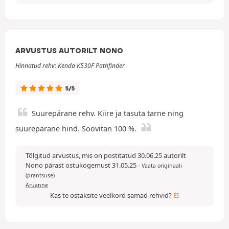
ARVUSTUS AUTORILT NONO
Hinnatud rehv: Kenda K530F Pathfinder
5/5
Suurepärane rehv. Kiire ja tasuta tarne ning
suurepärane hind. Soovitan 100 %.
Tõlgitud arvustus, mis on postitatud 30.06.25 autorilt
Nono pärast ostukogemust 31.05.25
-
Vaata originaali
(prantsuse)
Aruanne
Kas te ostaksite veelkord samad rehvid?
EI