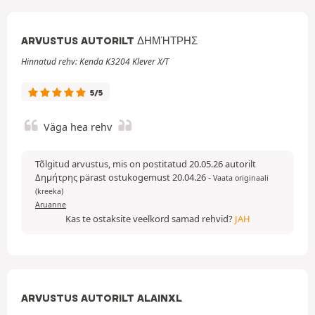
ARVUSTUS AUTORILT ΔΗΜΉΤΡΗΣ
Hinnatud rehv: Kenda K3204 Klever X/T
5/5
Väga hea rehv
Tõlgitud arvustus, mis on postitatud 20.05.26 autorilt
Δημήτρης pärast ostukogemust 20.04.26
-
Vaata originaali
(kreeka)
Aruanne
Kas te ostaksite veelkord samad rehvid?
JAH
ARVUSTUS AUTORILT ALAINXL