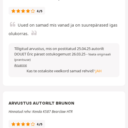
4/5
Uued on samad mis vanad ja on suurepärased igas
olukorras.
Tõlgitud arvustus, mis on postitatud 25.04.25 autorilt
DOUET Éric pärast ostukogemust 26.03.25
-
Vaata originaali
(prantsuse)
Aruanne
Kas te ostaksite veelkord samad rehvid?
JAH
ARVUSTUS AUTORILT BRUNON
Hinnatud rehv: Kenda K587 Bearclaw HTR
4/5