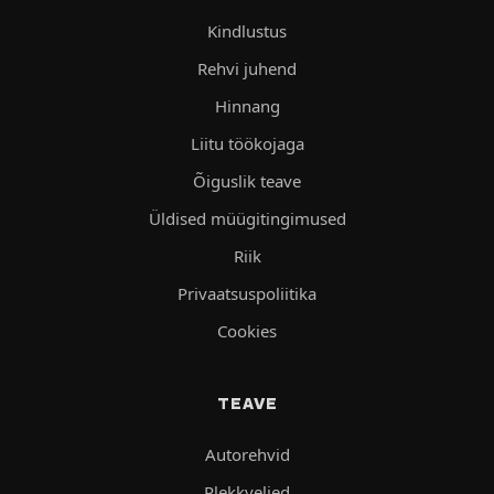
Kindlustus
Rehvi juhend
Hinnang
Liitu töökojaga
Õiguslik teave
Üldised müügitingimused
Riik
Privaatsuspoliitika
Cookies
TEAVE
Autorehvid
Plekkveljed