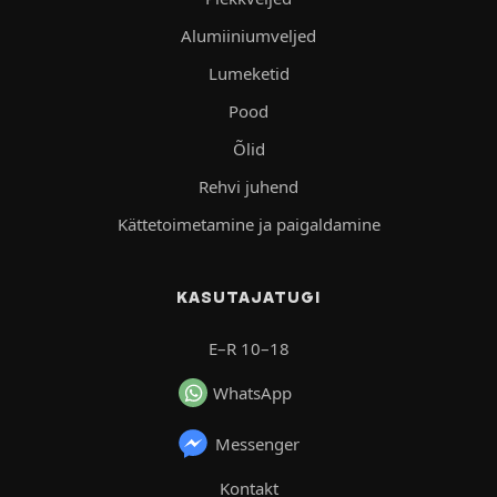
Alumiiniumveljed
Lumeketid
Pood
Õlid
Rehvi juhend
Kättetoimetamine ja paigaldamine
KASUTAJATUGI
E–R 10–18
WhatsApp
Messenger
Kontakt