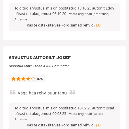
Tõlgitud arvustus, mis on postitatud 18.10.25 autorilt Eddy
pärast ostukogemust 06.10.20
-
Vaata originaali (prantsuse)
Aruanne
Kas te ostaksite veelkord samad rehvid?
JAH
ARVUSTUS AUTORILT JOSEF
Hinnatud rehv: Kenda K300 Dominator
4/5
Väga hea rehv, suur tänu
Tõlgitud arvustus, mis on postitatud 10.09.25 autorilt Josef
pärast ostukogemust 09.08.25
-
Vaata originaali (saksa)
Aruanne
Kas te ostaksite veelkord samad rehvid?
JAH