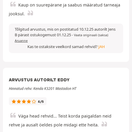
Kaup on suurepärane ja saabus määratud tarneaja
jooksul.
Tõlgitud arvustus, mis on postitatud 10.12.25 autorilt Jens
B pärast ostukogemust 01.12.25
-
Vaata originaali (saksa)
Aruanne
Kas te ostaksite veelkord samad rehvid?
JAH
ARVUSTUS AUTORILT EDDY
Hinnatud rehv: Kenda K3201 Mastadon HT
4/5
Väga head rehvid... Teist korda paigaldan neid
rehve ja ausalt öeldes pole midagi ette heita.