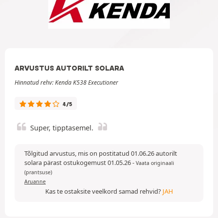
ARVUSTUS AUTORILT SOLARA
Hinnatud rehv: Kenda K538 Executioner
4/5
Super, tipptasemel.
Tõlgitud arvustus, mis on postitatud 01.06.26 autorilt
solara pärast ostukogemust 01.05.26
-
Vaata originaali
(prantsuse)
Aruanne
Kas te ostaksite veelkord samad rehvid?
JAH