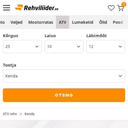
to
Veljed
Mootorratas
ATV
Lumeketid
Õlid
Pood
Kõrgus
Laius
Läbimõõt
Tootja
Kenda
OTSING
ATV rehv
Kenda