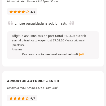
Hinnatud rehv: Kenda K546 Speed Racer
4/5
Lihtne paigaldada ja sobib hästi.
Tõlgitud arvustus, mis on postitatud 31.03.26 autorilt
alainxl pärast ostukogemust 27.02.26
-
Vaata originaali
(prantsuse)
Aruanne
Kas te ostaksite veelkord samad rehvid?
JAH
ARVUSTUS AUTORILT JENS B
Hinnatud rehv: Kenda K3213 Cross Trail
4/5