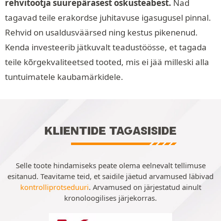
rehvitootja suurepärasest oskusteabest.
Nad
tagavad teile erakordse juhitavuse igasugusel pinnal.
Rehvid on usaldusväärsed ning kestus pikenenud.
Kenda investeerib jätkuvalt teadustöösse, et tagada
teile kõrgekvaliteetsed tooted, mis ei jää milleski alla
tuntuimatele kaubamärkidele.
KLIENTIDE TAGASISIDE
Selle toote hindamiseks peate olema eelnevalt tellimuse
esitanud. Teavitame teid, et saidile jäetud arvamused läbivad
kontrolliprotseduuri
. Arvamused on järjestatud ainult
kronoloogilises järjekorras.