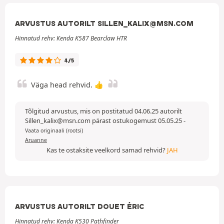
ARVUSTUS AUTORILT SILLEN_KALIX@MSN.COM
Hinnatud rehv: Kenda K587 Bearclaw HTR
4/5
Väga head rehvid. 👍
Tõlgitud arvustus, mis on postitatud 04.06.25 autorilt
Sillen_kalix@msn.com pärast ostukogemust 05.05.25
-
Vaata originaali (rootsi)
Aruanne
Kas te ostaksite veelkord samad rehvid?
JAH
ARVUSTUS AUTORILT DOUET ÉRIC
Hinnatud rehv: Kenda K530 Pathfinder