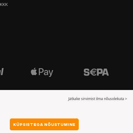
KKK
Jätkake sirvimist ilma nõusolekuta >
KÜPSISTEGA NÕUSTUMINE