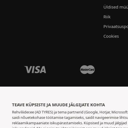
Üldised müü
Riik
Privaatsuspo
Cookies
TEAVE KÜPSISTE JA MUUDE JÄLGIJATE KOHTA
Rehviliider.ee (AD TYRES) ja tema partnerid (Google, Hotjar, Microsof
saidi nõuetekohase töötamise tagamiseks, saidil navigeerimise lihtsu
reklaamikampaaniate isikupärastamiseks. Küpsised ja muud jälgijad 