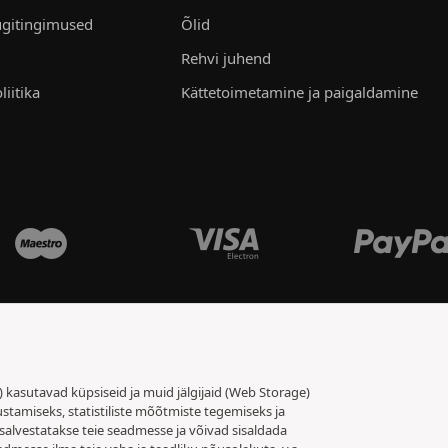
gitingimused
Õlid
Rehvi juhend
liitika
Kättetoimetamine ja paigaldamine
t) kasutavad küpsiseid ja muid jälgijaid (Web Storage)
stamiseks, statistiliste mõõtmiste tegemiseks ja
salvestatakse teie seadmesse ja võivad sisaldada