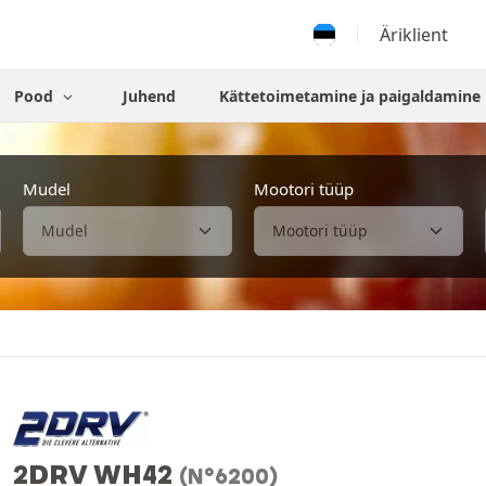
Äriklient
Pood
Juhend
Kättetoimetamine ja paigaldamine
Mudel
Mootori tüüp
2DRV WH42
(N°6200)