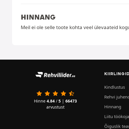
HINNANG
Meil ei ole selle toote kohta veel ülevaateid kog
KIIRLINGI
Kindlustus
Rehvi juhen
Hinne
4.84
/
5
|
66473
Hinnang
arvustust
Liitu töökoj
Õiguslik tea