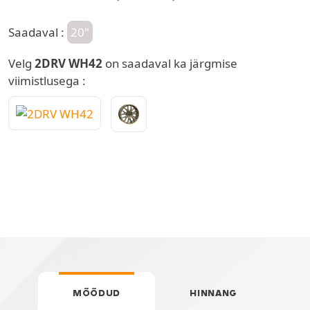
Saadaval :
20"
Velg
2DRV WH42
on saadaval ka järgmise
viimistlusega :
MÕÕDUD
HINNANG