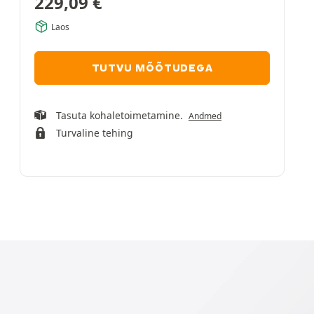
229,09
€
Laos
TUTVU MÕÕTUDEGA
Tasuta kohaletoimetamine.
Andmed
Turvaline tehing