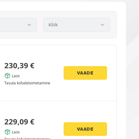
230,39
€
VAADE
Laos
Tasuta kohaletoimetamine
229,09
€
VAADE
Laos