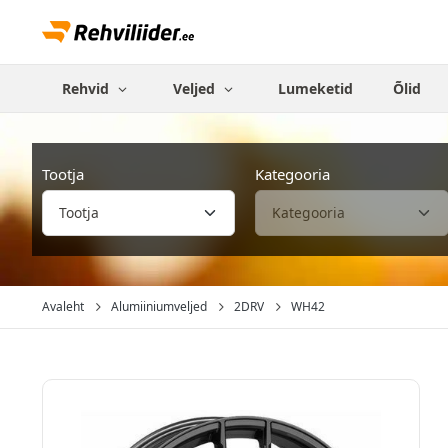
Rehvid
Veljed
Lumeketid
Õlid
Tootja
Kategooria
Avaleht
Alumiiniumveljed
2DRV
WH42