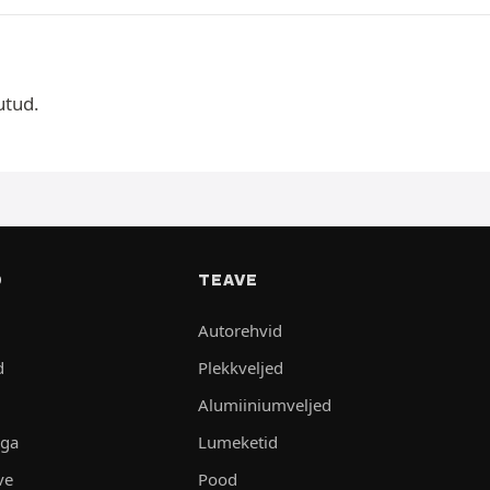
utud.
D
TEAVE
Autorehvid
d
Plekkveljed
Alumiiniumveljed
aga
Lumeketid
ve
Pood