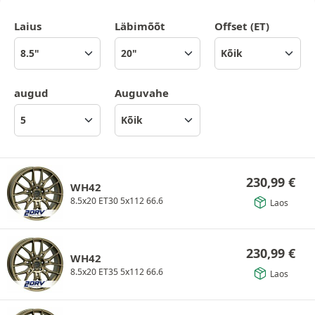
Laius
Läbimõõt
Offset (ET)
augud
Auguvahe
230,99
€
WH42
8.5x20 ET30 5x112 66.6
Laos
230,99
€
WH42
8.5x20 ET35 5x112 66.6
Laos