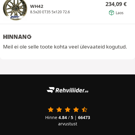
234,09
€
WH42
8.5x20 ET35 5x120 72.6
Laos
HINNANG
Meil ei ole selle toote kohta veel ülevaateid kogutud.
Hinne
4.84
/
5
|
66473
arvustust