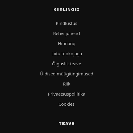
KIIRLINGID
Kindlustus
Rehvi juhend
Hinnang
Liitu töökojaga
Õiguslik teave
Üldised müügitingimused
Riik
Privaatsuspoliitika
Cookies
TEAVE