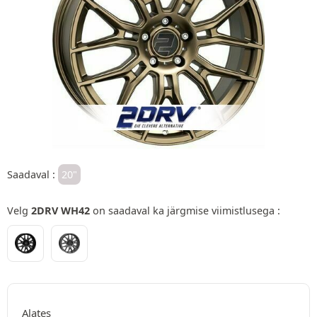
Saadaval :
20"
Velg
2DRV WH42
on saadaval ka järgmise viimistlusega :
Alates