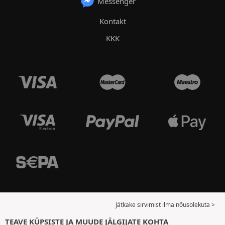
Messenger
Kontakt
KKK
Jätkake sirvimist ilma nõusolekuta >
TEAVE KÜPSISTE JA MUUDE JÄLGIJATE KOHTA