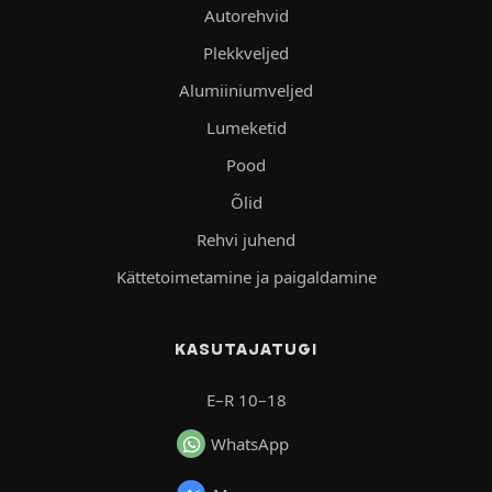
Autorehvid
Plekkveljed
Alumiiniumveljed
Lumeketid
Pood
Õlid
Rehvi juhend
Kättetoimetamine ja paigaldamine
KASUTAJATUGI
E–R 10–18
WhatsApp