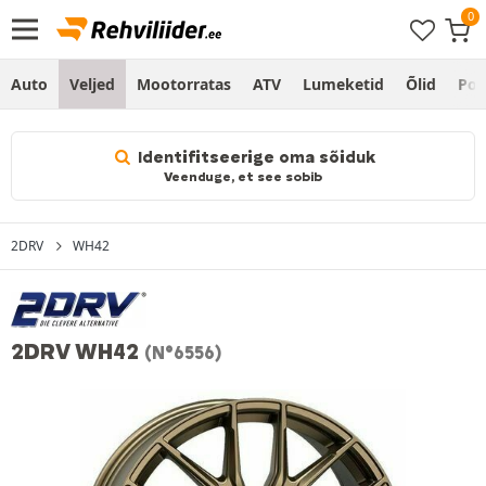
Auto
Veljed
Mootorratas
ATV
Lumeketid
Õlid
Po
Identifitseerige oma sõiduk
Veenduge, et see sobib
2DRV
WH42
2DRV WH42
(N°6556)