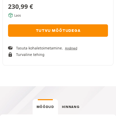
230,99
€
Laos
TUTVU MÕÕTUDEGA
Tasuta kohaletoimetamine.
Andmed
Turvaline tehing
MÕÕDUD
HINNANG