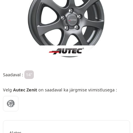
Saadaval :
14"
Velg
Autec Zenit
on saadaval ka järgmise viimistlusega :
Alates