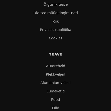
Õiguslik teave
Üldised müügitingimused
Riik
Privaatsuspoliitika
Cookies
TEAVE
Autorehvid
Plekkveljed
Alumiiniumveljed
Lumeketid
Pood
Õlid