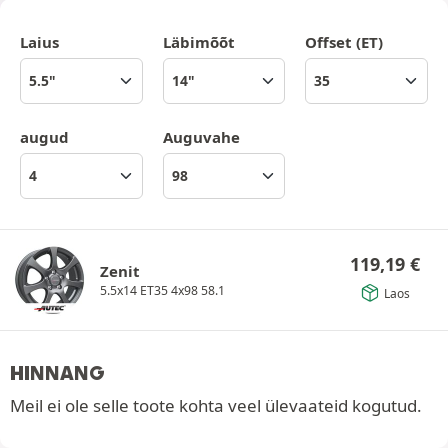
Laius
Läbimõõt
Offset (ET)
augud
Auguvahe
119,19
€
Zenit
5.5x14 ET35 4x98 58.1
Laos
HINNANG
Meil ei ole selle toote kohta veel ülevaateid kogutud.