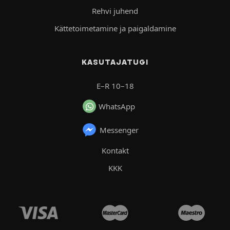
Rehvi juhend
Kättetoimetamine ja paigaldamine
KASUTAJATUGI
E–R 10–18
WhatsApp
Messenger
Kontakt
KKK