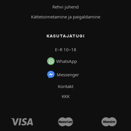
Rehvi juhend
Kättetoimetamine ja paigaldamine
KASUTAJATUGI
E–R 10–18
WhatsApp
Messenger
Kontakt
KKK