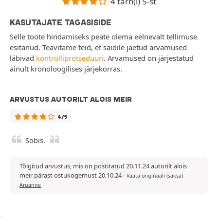
4 tärn(i) 5-st
KASUTAJATE TAGASISIDE
Selle toote hindamiseks peate olema eelnevalt tellimuse
esitanud. Teavitame teid, et saidile jäetud arvamused
läbivad
kontrolliprotseduuri
. Arvamused on järjestatud
ainult kronoloogilises järjekorras.
ARVUSTUS AUTORILT ALOIS MEIR
4/5
Sobis.
Tõlgitud arvustus, mis on postitatud 20.11.24 autorilt alois
meir pärast ostukogemust 20.10.24
-
Vaata originaali (saksa)
Aruanne