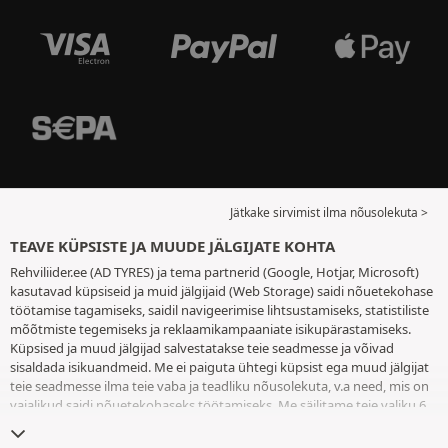
Jätkake sirvimist ilma nõusolekuta >
TEAVE KÜPSISTE JA MUUDE JÄLGIJATE KOHTA
Rehviliider.ee (AD TYRES) ja tema partnerid (Google, Hotjar, Microsoft)
kasutavad küpsiseid ja muid jälgijaid (Web Storage) saidi nõuetekohase
töötamise tagamiseks, saidil navigeerimise lihtsustamiseks, statistiliste
mõõtmiste tegemiseks ja reklaamikampaaniate isikupärastamiseks.
Küpsised ja muud jälgijad salvestatakse teie seadmesse ja võivad
sisaldada isikuandmeid. Me ei paiguta ühtegi küpsist ega muud jälgijat
teie seadmesse ilma teie vaba ja teadliku nõusolekuta, v.a need, mis on
vajalikud saidi nõuetekohaseks töötamiseks. Me säilitame teie valiku 6
kuuks. Te võite oma nõusoleku igal ajal tagasi võtta, minnes
küpsiste ja
muude jälgijate lehele
. Te saate saidi kasutamist jätkata ilma andmata