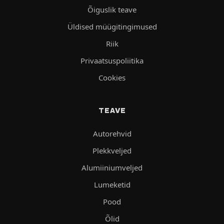
Õiguslik teave
Üldised müügitingimused
Riik
Privaatsuspoliitika
Cookies
TEAVE
Autorehvid
Plekkveljed
Alumiiniumveljed
Lumeketid
Pood
Õlid