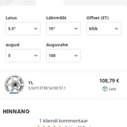
Laius
Läbimõõt
Offset (ET)
augud
Auguvahe
108,79
€
TL
5.5x15 ET38 5x100 57.1
Laos
HINNANG
1 kliendi kommentaar