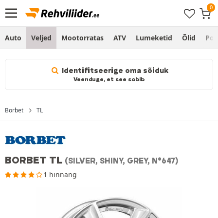
Auto
Veljed
Mootorratas
ATV
Lumeketid
Õlid
Po
Identifitseerige oma sõiduk
Veenduge, et see sobib
Borbet
TL
BORBET TL
(SILVER, SHINY, GREY, N°647)
1 hinnang