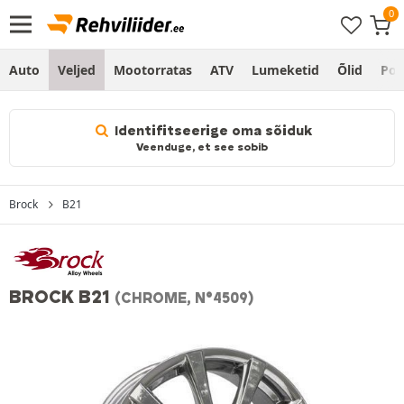
Auto
Veljed
Mootorratas
ATV
Lumeketid
Õlid
Po
Identifitseerige oma sõiduk
Veenduge, et see sobib
Brock
B21
BROCK B21
(CHROME, N°4509)