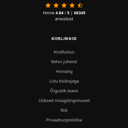
Hinne
4.84
/
5
|
66345
arvustust
KIIRLINGID
Kindlustus
Rehvi juhend
Hinnang
Liitu töökojaga
Õiguslik teave
Üldised müügitingimused
Riik
Privaatsuspoliitika