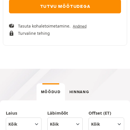
TUTVU MÕÕTUDEGA
Tasuta kohaletoimetamine.
Andmed
Turvaline tehing
MÕÕDUD
HINNANG
Laius
Läbimõõt
Offset (ET)