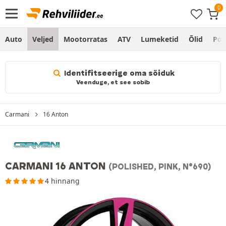
Auto
Veljed
Mootorratas
ATV
Lumeketid
Õlid
Po
Identifitseerige oma sõiduk
Veenduge, et see sobib
Carmani
16 Anton
CARMANI 16 ANTON
(POLISHED, PINK, N°690)
4 hinnang