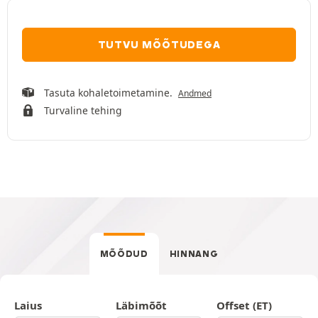
TUTVU MÕÕTUDEGA
Tasuta kohaletoimetamine.
Andmed
Turvaline tehing
MÕÕDUD
HINNANG
Laius
Läbimõõt
Offset (ET)