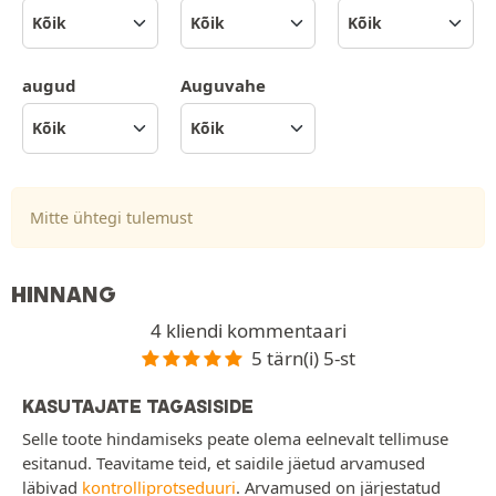
augud
Auguvahe
Mitte ühtegi tulemust
HINNANG
4 kliendi kommentaari
5 tärn(i) 5-st
KASUTAJATE TAGASISIDE
Selle toote hindamiseks peate olema eelnevalt tellimuse
esitanud. Teavitame teid, et saidile jäetud arvamused
läbivad
kontrolliprotseduuri
. Arvamused on järjestatud