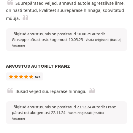
Suurepärased veljed, annavad autole agressiivse ilme,
on hästi tehtud, kvaliteet suurepärase hinnaga, soovitatud
müüja.
Tõlgitud arvustus, mis on postitatud 10.06.25 autorilt
Giuseppe pärast ostukogemust 10.05.25
-
Vaata originaali (itaalia)
Aruanne
ARVUSTUS AUTORILT FRANZ
5/5
Ilusad veljed suurepärase hinnaga.
Tõlgitud arvustus, mis on postitatud 23.12.24 autorilt Franz
pärast ostukogemust 22.11.24
-
Vaata originaali (itaalia)
Aruanne