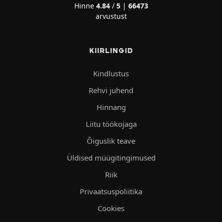
Hinne
4.84
/
5
|
66473
arvustust
KIIRLINGID
Kindlustus
Rehvi juhend
Hinnang
Liitu töökojaga
Õiguslik teave
Üldised müügitingimused
Riik
Privaatsuspoliitika
Cookies