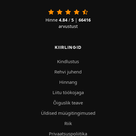
Hinne
4.84
/
5
|
66416
arvustust
KIIRLINGID
Kindlustus
Rehvi juhend
Hinnang
Liitu töökojaga
Õiguslik teave
Üldised müügitingimused
Riik
Privaatsuspoliitika