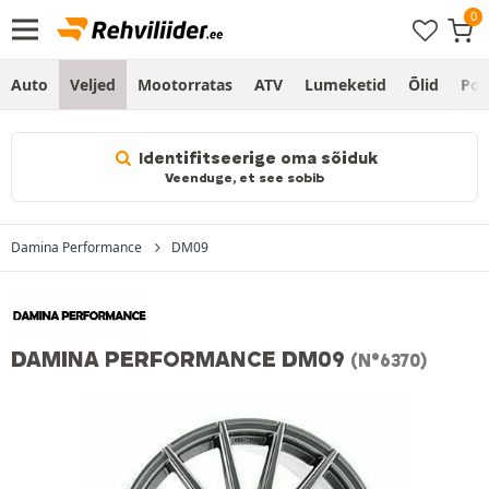
Auto
Veljed
Mootorratas
ATV
Lumeketid
Õlid
Po
Identifitseerige oma sõiduk
Veenduge, et see sobib
Damina Performance
DM09
DAMINA PERFORMANCE DM09
(N°6370)