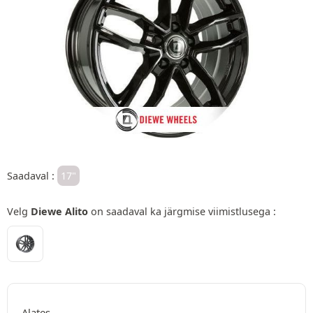
Saadaval :
17"
Velg
Diewe Alito
on saadaval ka järgmise viimistlusega :
Alates