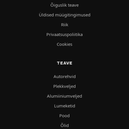
Õiguslik teave
Üldised müügitingimused
Riik
Privaatsuspoliitika
Cookies
TEAVE
Autorehvid
Plekkveljed
Alumiiniumveljed
Lumeketid
Pood
Õlid