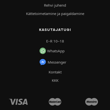
Rehvi juhend
Kättetoimetamine ja paigaldamine
KASUTAJATUGI
E–R 10–18
WhatsApp
Messenger
Kontakt
KKK