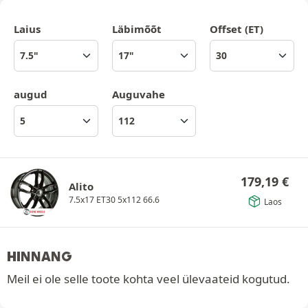
Laius
Läbimõõt
Offset (ET)
augud
Auguvahe
179,19
€
Alito
7.5x17 ET30 5x112 66.6
Laos
HINNANG
Meil ei ole selle toote kohta veel ülevaateid kogutud.