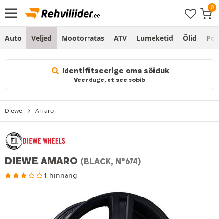
Auto
Veljed
Mootorratas
ATV
Lumeketid
Õlid
Po
Identifitseerige oma sõiduk
Veenduge, et see sobib
Diewe
Amaro
DIEWE AMARO
(BLACK, N°674)
1 hinnang