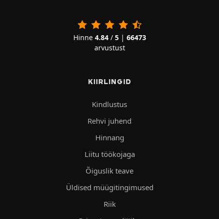
Hinne
4.84
/
5
|
66473
arvustust
KIIRLINGID
Kindlustus
Rehvi juhend
Hinnang
Liitu töökojaga
Õiguslik teave
Üldised müügitingimused
Riik