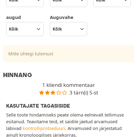
augud
Auguvahe
Mitte ühtegi tulemust
HINNANG
1 kliendi kommentaar
3 tärn(i) 5-st
KASUTAJATE TAGASISIDE
Selle toote hindamiseks peate olema eelnevalt tellimuse
esitanud. Teavitame teid, et saidile jäetud arvamused
läbivad
kontrolliprotseduuri
. Arvamused on järjestatud
ainult kronoloogilises järjekorras.