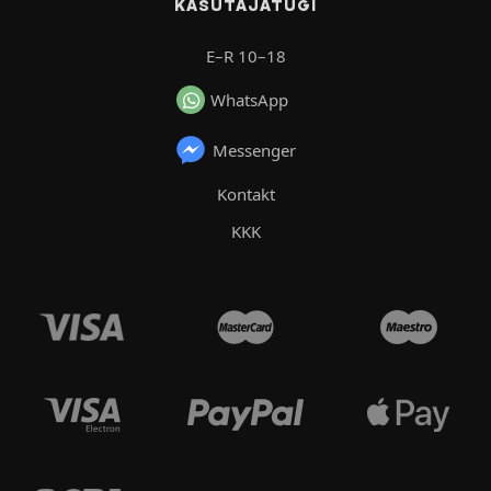
KASUTAJATUGI
E–R 10–18
WhatsApp
Messenger
Kontakt
KKK