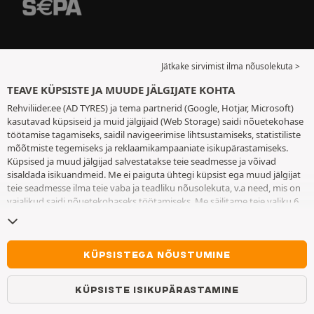
Jätkake sirvimist ilma nõusolekuta >
TEAVE KÜPSISTE JA MUUDE JÄLGIJATE KOHTA
Rehviliider.ee (AD TYRES) ja tema partnerid (Google, Hotjar, Microsoft)
kasutavad küpsiseid ja muid jälgijaid (Web Storage) saidi nõuetekohase
töötamise tagamiseks, saidil navigeerimise lihtsustamiseks, statistiliste
mõõtmiste tegemiseks ja reklaamikampaaniate isikupärastamiseks.
Küpsised ja muud jälgijad salvestatakse teie seadmesse ja võivad
sisaldada isikuandmeid. Me ei paiguta ühtegi küpsist ega muud jälgijat
teie seadmesse ilma teie vaba ja teadliku nõusolekuta, v.a need, mis on
vajalikud saidi nõuetekohaseks töötamiseks. Me säilitame teie valiku 6
kuuks. Te võite oma nõusoleku igal ajal tagasi võtta, minnes
küpsiste ja
muude jälgijate lehele
. Te saate saidi kasutamist jätkata ilma andmata
nõusolekut küpsiste ja muude jälgijate teie seadmesse paigutamiseks.
Keeldumine ei takista juurdepääsu teenustele AD TYRES. Lisateabe
KÜPSISTEGA NÕUSTUMINE
saamiseks vaadake
küpsiste ja muude jälgijate lehte
.
KÜPSISTE ISIKUPÄRASTAMINE