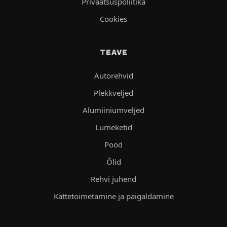
Privaatsuspoliitika
Cookies
TEAVE
Autorehvid
Plekkveljed
Alumiiniumveljed
Lumeketid
Pood
Õlid
Rehvi juhend
Kättetoimetamine ja paigaldamine