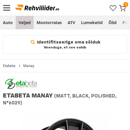
Auto
Veljed
Mootorratas
ATV
Lumeketid
Õlid
Po
Identifitseerige oma sõiduk
Veenduge, et see sobib
Etabeta
Manay
ETABETA MANAY
(MATT, BLACK, POLISHED,
N°6029)