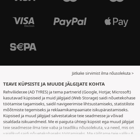
Jätkake sirvimist ilma nõusolekuta >
TEAVE KÜPSISTE JA MUUDE JÄLGIJATE KOHTA
Rehviliider.ee (AD TYRES) ja tema partnerid (Google, Hotjar, Microsoft)
kasutavad küpsiseid ja muid jälgijaid (Web Storage) saidi nõuetekohase
töötamise tagamiseks, saidil navigeerimise lihtsustamiseks, statistiliste
mõõtmiste tegemiseks ja reklaamikampaaniate isikupärastamiseks.
Küpsised ja muud jälgijad salvestatakse teie seadmesse ja võivad
sisaldada isikuandmeid. Me ei paiguta ühtegi küpsist ega muud jälgijat
teie seadmesse ilma teie vaba ja teadliku nõusolekuta, v.a need, mis on
vajalikud saidi nõuetekohaseks töötamiseks. Me säilitame teie valiku 6
kuuks. Te võite oma nõusoleku igal ajal tagasi võtta, minnes
küpsiste ja