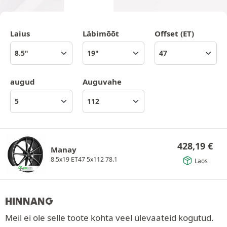
Laius
Läbimõõt
Offset (ET)
augud
Auguvahe
428,19
€
Manay
8.5x19 ET47 5x112 78.1
Laos
HINNANG
Meil ei ole selle toote kohta veel ülevaateid kogutud.