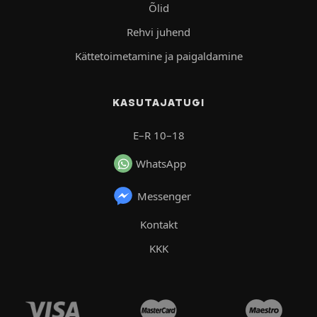
Õlid
Rehvi juhend
Kättetoimetamine ja paigaldamine
KASUTAJATUGI
E–R 10–18
WhatsApp
Messenger
Kontakt
KKK