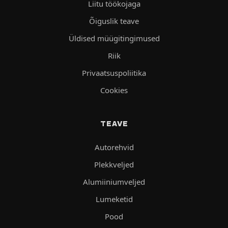
Liitu töökojaga
Õiguslik teave
Üldised müügitingimused
Riik
Privaatsuspoliitika
Cookies
TEAVE
Autorehvid
Plekkveljed
Alumiiniumveljed
Lumeketid
Pood