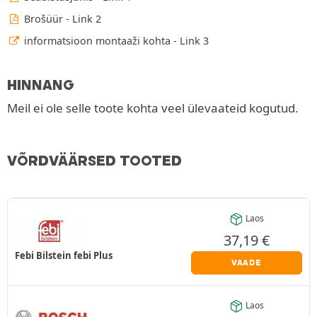
Brošüür - Link 2
informatsioon montaaži kohta - Link 3
HINNANG
Meil ei ole selle toote kohta veel ülevaateid kogutud.
VÕRDVÄÄRSED TOOTED
Laos
37,19
€
Febi Bilstein febi Plus
VAADE
Laos