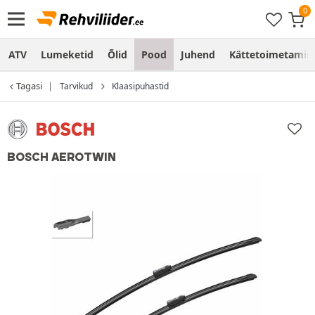
ATV
Lumeketid
Õlid
Pood
Juhend
Kättetoimetamine
Tagasi
Tarvikud
Klaasipuhastid
BOSCH AEROTWIN