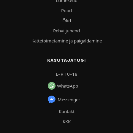
Lumeketid
Pood
Õlid
Rehvi juhend
Kättetoimetamine ja paigaldamine
KASUTAJATUGI
E–R 10–18
WhatsApp
Messenger
Kontakt
KKK