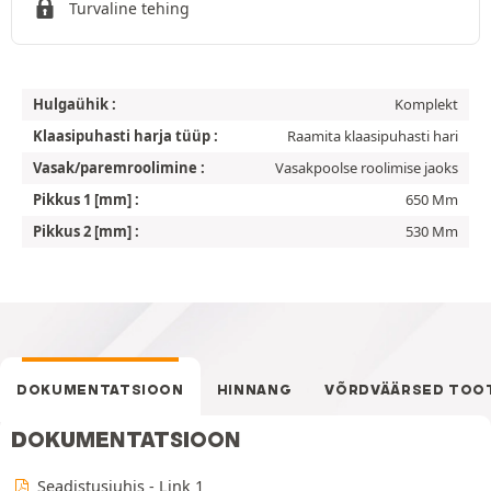
Turvaline tehing
Hulgaühik :
Komplekt
Klaasipuhasti harja tüüp :
Raamita klaasipuhasti hari
Vasak/paremroolimine :
Vasakpoolse roolimise jaoks
Pikkus 1 [mm] :
650 Mm
Pikkus 2 [mm] :
530 Mm
DOKUMENTATSIOON
HINNANG
VÕRDVÄÄRSED TOO
DOKUMENTATSIOON
Seadistusjuhis - Link 1