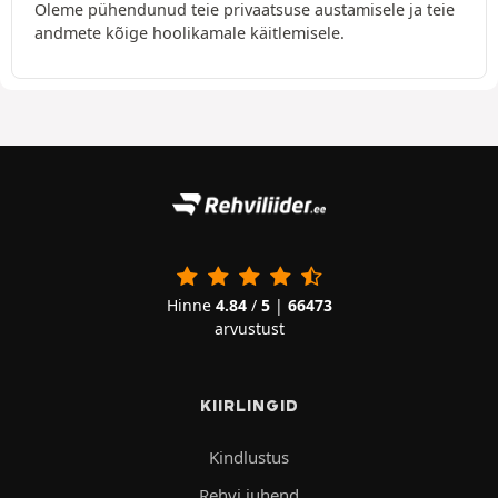
Oleme pühendunud teie privaatsuse austamisele ja teie
andmete kõige hoolikamale käitlemisele.
Hinne
4.84
/
5
|
66473
arvustust
KIIRLINGID
Kindlustus
Rehvi juhend