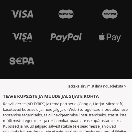
Jätkake sirvimist ilma nõusolekuta >
TEAVE KÜPSISTE JA MUUDE JÄLGIJATE KOHTA
Rehviliider.ee (AD TYRES) ja tema partnerid (Google, Hotjar, Microsoft)
kasutavad küpsiseid ja muid jälgijaid (Web Storage) saidi nõuetekohase
töötamise tagamiseks, saidil navigeerimise lihtsustamiseks, statistiliste
mõõtmiste tegemiseks ja reklaamikampaaniate isikupärastamiseks.
Küpsised ja muud jälgijad salvestatakse teie seadmesse ja võivad
sisaldada isikuandmeid. Me ei paiguta ühtegi küpsist ega muud jälgijat