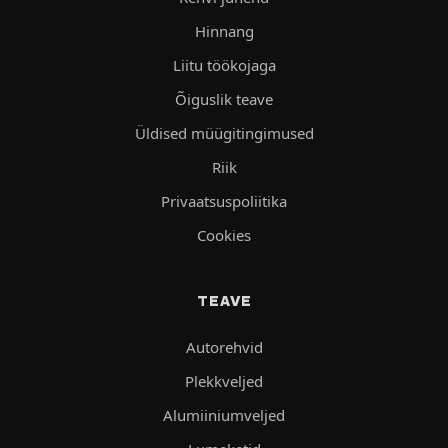
Hinnang
Liitu töökojaga
Õiguslik teave
Üldised müügitingimused
Riik
Privaatsuspoliitika
Cookies
TEAVE
Autorehvid
Plekkveljed
Alumiiniumveljed