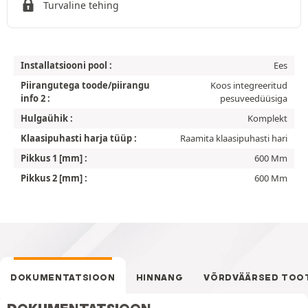
Turvaline tehing
Installatsiooni pool :
Ees
Piirangutega toode/piirangu
Koos integreeritud
info 2 :
pesuveedüüsiga
Hulgaühik :
Komplekt
Klaasipuhasti harja tüüp :
Raamita klaasipuhasti hari
Pikkus 1 [mm] :
600 Mm
Pikkus 2 [mm] :
600 Mm
DOKUMENTATSIOON
HINNANG
VÕRDVÄÄRSED TOO