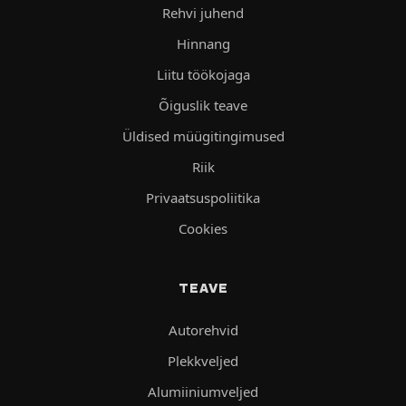
Rehvi juhend
Hinnang
Liitu töökojaga
Õiguslik teave
Üldised müügitingimused
Riik
Privaatsuspoliitika
Cookies
TEAVE
Autorehvid
Plekkveljed
Alumiiniumveljed