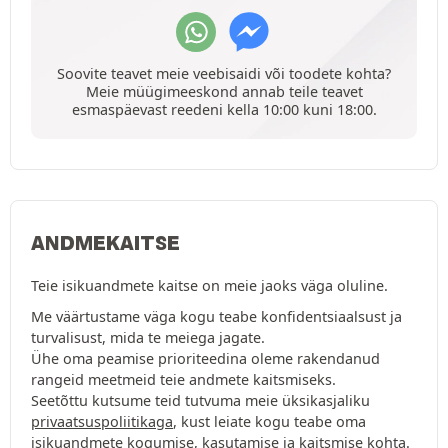
Soovite teavet meie veebisaidi või toodete kohta?
Meie müügimeeskond annab teile teavet
esmaspäevast reedeni kella 10:00 kuni 18:00.
ANDMEKAITSE
Teie isikuandmete kaitse on meie jaoks väga oluline.
Me väärtustame väga kogu teabe konfidentsiaalsust ja
turvalisust, mida te meiega jagate.
Ühe oma peamise prioriteedina oleme rakendanud
rangeid meetmeid teie andmete kaitsmiseks.
Seetõttu kutsume teid tutvuma meie üksikasjaliku
privaatsuspoliitikaga
, kust leiate kogu teabe oma
isikuandmete kogumise, kasutamise ja kaitsmise kohta.