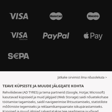
Jätkake sirvimist ilma nõusolekuta >
TEAVE KÜPSISTE JA MUUDE JÄLGIJATE KOHTA
Rehviliider.ee (AD TYRES) ja tema partnerid (Google, Hotjar, Microsoft)
kasutavad küpsiseid ja muid jälgijaid (Web Storage) saidi nõuetekohase
töötamise tagamiseks, saidil navigeerimise lihtsustamiseks, statistiliste
mõõtmiste tegemiseks ja reklaamikampaaniate isikupärastamiseks.
Küpsised ja muud jälgijad salvestatakse teie seadmesse ja võivad