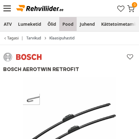
ATV
Lumeketid
Õlid
Pood
Juhend
Kättetoimetamine
Tagasi
Tarvikud
Klaasipuhastid
BOSCH AEROTWIN RETROFIT