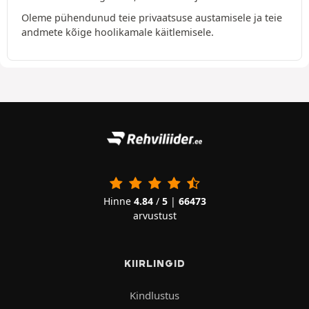
Oleme pühendunud teie privaatsuse austamisele ja teie
andmete kõige hoolikamale käitlemisele.
Hinne
4.84
/
5
|
66473
arvustust
KIIRLINGID
Kindlustus