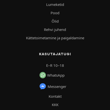
Lumeketid
Pood
Õlid
Rehvi juhend
Kättetoimetamine ja paigaldamine
KASUTAJATUGI
E–R 10–18
WhatsApp
Messenger
Kontakt
KKK