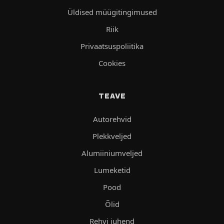
Üldised müügitingimused
Riik
Privaatsuspoliitika
Cookies
TEAVE
Autorehvid
Plekkveljed
Alumiiniumveljed
Lumeketid
Pood
Õlid
Rehvi juhend