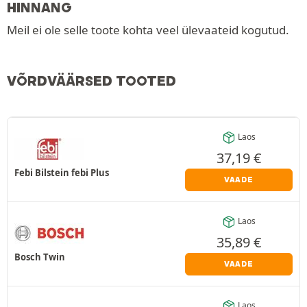
HINNANG
Meil ei ole selle toote kohta veel ülevaateid kogutud.
VÕRDVÄÄRSED TOOTED
Laos
37,19
€
Febi Bilstein febi Plus
VAADE
Laos
35,89
€
Bosch Twin
VAADE
Laos