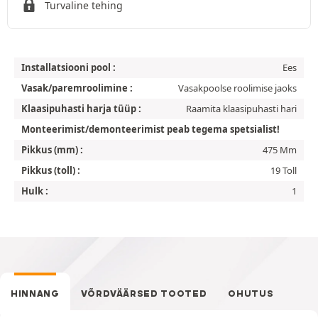
Turvaline tehing
Installatsiooni pool :
Ees
Vasak/paremroolimine :
Vasakpoolse roolimise jaoks
Klaasipuhasti harja tüüp :
Raamita klaasipuhasti hari
Monteerimist/demonteerimist peab tegema spetsialist!
Pikkus (mm) :
475 Mm
Pikkus (toll) :
19 Toll
Hulk :
1
HINNANG
VÕRDVÄÄRSED TOOTED
OHUTUS