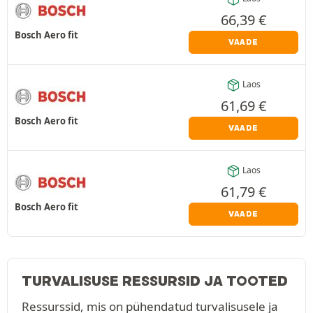
66,39
€
Bosch Aero fit
VAADE
Laos
61,69
€
Bosch Aero fit
VAADE
Laos
61,79
€
Bosch Aero fit
VAADE
TURVALISUSE RESSURSID JA TOOTED
Ressurssid, mis on pühendatud turvalisusele ja