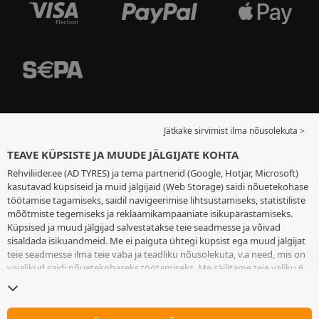
Jätkake sirvimist ilma nõusolekuta >
TEAVE KÜPSISTE JA MUUDE JÄLGIJATE KOHTA
Rehviliider.ee (AD TYRES) ja tema partnerid (Google, Hotjar, Microsoft)
kasutavad küpsiseid ja muid jälgijaid (Web Storage) saidi nõuetekohase
töötamise tagamiseks, saidil navigeerimise lihtsustamiseks, statistiliste
mõõtmiste tegemiseks ja reklaamikampaaniate isikupärastamiseks.
Küpsised ja muud jälgijad salvestatakse teie seadmesse ja võivad
sisaldada isikuandmeid. Me ei paiguta ühtegi küpsist ega muud jälgijat
teie seadmesse ilma teie vaba ja teadliku nõusolekuta, v.a need, mis on
vajalikud saidi nõuetekohaseks töötamiseks. Me säilitame teie valiku 6
kuuks. Te võite oma nõusoleku igal ajal tagasi võtta, minnes
küpsiste ja
muude jälgijate lehele
. Te saate saidi kasutamist jätkata ilma andmata
nõusolekut küpsiste ja muude jälgijate teie seadmesse paigutamiseks.