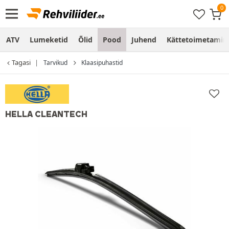
ATV
Lumeketid
Õlid
Pood
Juhend
Kättetoimetamine
Tagasi
Tarvikud
Klaasipuhastid
HELLA CLEANTECH