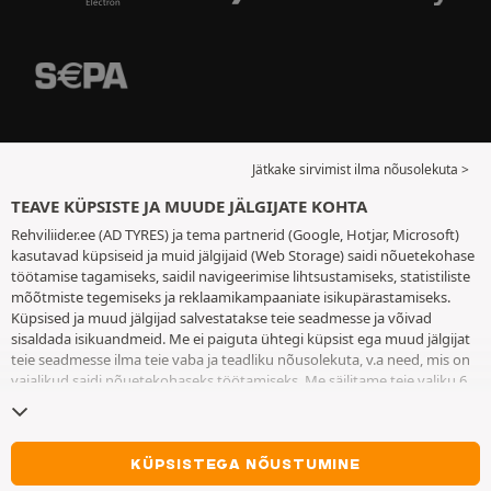
Jätkake sirvimist ilma nõusolekuta >
TEAVE KÜPSISTE JA MUUDE JÄLGIJATE KOHTA
Rehviliider.ee (AD TYRES) ja tema partnerid (Google, Hotjar, Microsoft)
kasutavad küpsiseid ja muid jälgijaid (Web Storage) saidi nõuetekohase
töötamise tagamiseks, saidil navigeerimise lihtsustamiseks, statistiliste
mõõtmiste tegemiseks ja reklaamikampaaniate isikupärastamiseks.
Küpsised ja muud jälgijad salvestatakse teie seadmesse ja võivad
sisaldada isikuandmeid. Me ei paiguta ühtegi küpsist ega muud jälgijat
teie seadmesse ilma teie vaba ja teadliku nõusolekuta, v.a need, mis on
vajalikud saidi nõuetekohaseks töötamiseks. Me säilitame teie valiku 6
kuuks. Te võite oma nõusoleku igal ajal tagasi võtta, minnes
küpsiste ja
muude jälgijate lehele
. Te saate saidi kasutamist jätkata ilma andmata
nõusolekut küpsiste ja muude jälgijate teie seadmesse paigutamiseks.
Keeldumine ei takista juurdepääsu teenustele AD TYRES. Lisateabe
KÜPSISTEGA NÕUSTUMINE
saamiseks vaadake
küpsiste ja muude jälgijate lehte
.