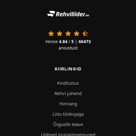
Hinne
4.84
/
5
|
66473
arvustust
KIIRLINGID
Kindlustus
Rehvi juhend
Hinnang
Liitu töökojaga
Õiguslik teave
Üldised müügitingimused