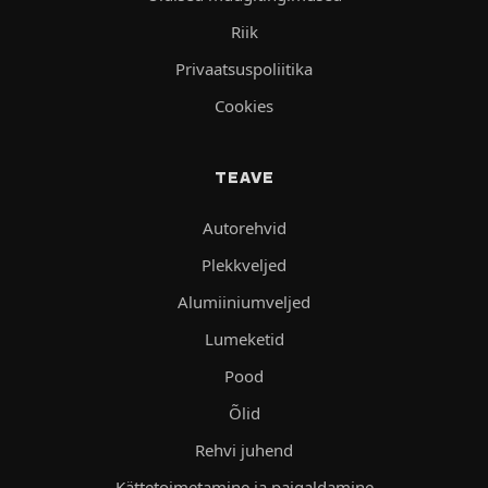
Riik
Privaatsuspoliitika
Cookies
TEAVE
Autorehvid
Plekkveljed
Alumiiniumveljed
Lumeketid
Pood
Õlid
Rehvi juhend
Kättetoimetamine ja paigaldamine