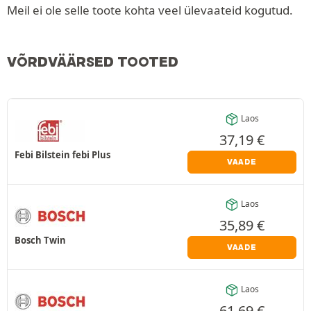
Meil ei ole selle toote kohta veel ülevaateid kogutud.
VÕRDVÄÄRSED TOOTED
Laos
37,19
€
Febi Bilstein febi Plus
VAADE
Laos
35,89
€
Bosch Twin
VAADE
Laos
61,69
€