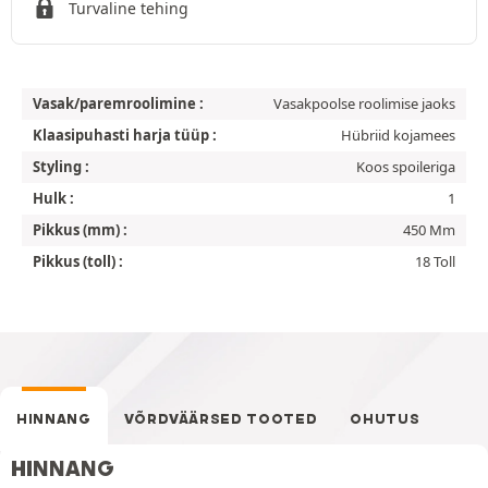
Turvaline tehing
Vasak/paremroolimine :
Vasakpoolse roolimise jaoks
Klaasipuhasti harja tüüp :
Hübriid kojamees
Styling :
Koos spoileriga
Hulk :
1
Pikkus (mm) :
450 Mm
Pikkus (toll) :
18 Toll
HINNANG
VÕRDVÄÄRSED TOOTED
OHUTUS
HINNANG