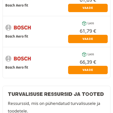
Bosch Aero fit
VAADE
Laos
61,79
€
Bosch Aero fit
VAADE
Laos
66,39
€
Bosch Aero fit
VAADE
TURVALISUSE RESSURSID JA TOOTED
Ressurssid, mis on pühendatud turvalisusele ja
toodetele.