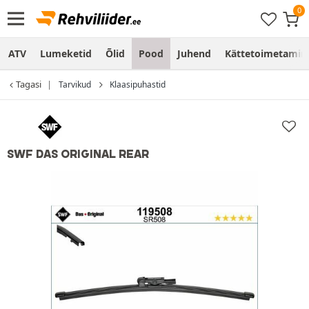
ATV
Lumeketid
Õlid
Pood
Juhend
Kättetoimetamine
Tagasi
Tarvikud
Klaasipuhastid
SWF DAS ORIGINAL REAR