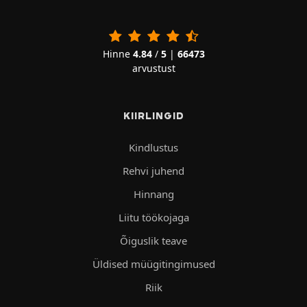
Hinne
4.84
/
5
|
66473
arvustust
KIIRLINGID
Kindlustus
Rehvi juhend
Hinnang
Liitu töökojaga
Õiguslik teave
Üldised müügitingimused
Riik