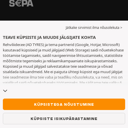
Jätkake sirvimist ilma nõusolekuta >
TEAVE KÜPSISTE JA MUUDE JÄLGIJATE KOHTA
Rehviliider.ee (AD TYRES) ja tema partnerid (Google, Hotjar, Microsoft)
kasutavad küpsiseid ja muid jälgijaid (Web Storage) saidi nõuetekohase
töötamise tagamiseks, saidil navigeerimise lihtsustamiseks, statistiliste
mõõtmiste tegemiseks ja reklaamikampaaniate isikupärastamiseks.
Küpsised ja muud jälgijad salvestatakse teie seadmesse ja võivad
sisaldada isikuandmeid. Me ei paiguta ühtegi küpsist ega muud jälgijat
teie seadmesse ilma teie vaba ja teadliku nõusolekuta, v.a need, mis on
vajalikud saidi nõuetekohaseks töötamiseks. Me säilitame teie valiku 6
kuuks. Te võite oma nõusoleku igal ajal tagasi võtta, minnes
küpsiste ja
muude jälgijate lehele
. Te saate saidi kasutamist jätkata ilma andmata
nõusolekut küpsiste ja muude jälgijate teie seadmesse paigutamiseks.
Keeldumine ei takista juurdepääsu teenustele AD TYRES. Lisateabe
KÜPSISTEGA NÕUSTUMINE
saamiseks vaadake
küpsiste ja muude jälgijate lehte
.
KÜPSISTE ISIKUPÄRASTAMINE