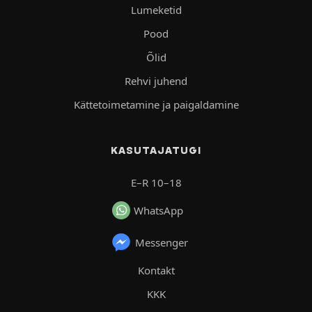
Lumeketid
Pood
Õlid
Rehvi juhend
Kättetoimetamine ja paigaldamine
KASUTAJATUGI
E–R 10–18
WhatsApp
Messenger
Kontakt
KKK