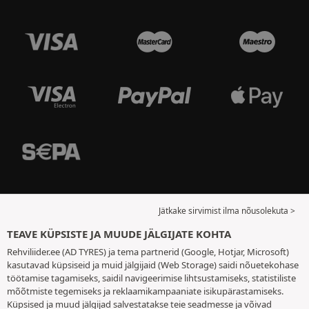
Jätkake sirvimist ilma nõusolekuta >
TEAVE KÜPSISTE JA MUUDE JÄLGIJATE KOHTA
Rehviliider.ee (AD TYRES) ja tema partnerid (Google, Hotjar, Microsoft)
kasutavad küpsiseid ja muid jälgijaid (Web Storage) saidi nõuetekohase
töötamise tagamiseks, saidil navigeerimise lihtsustamiseks, statistiliste
mõõtmiste tegemiseks ja reklaamikampaaniate isikupärastamiseks.
Küpsised ja muud jälgijad salvestatakse teie seadmesse ja võivad