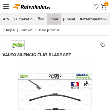
ATV
Lumeketid
Õlid
Pood
Juhend
Kättetoimetamine
Tagasi
Tarvikud
Klaasipuhastid
VALEO SILENCIO FLAT BLADE SET