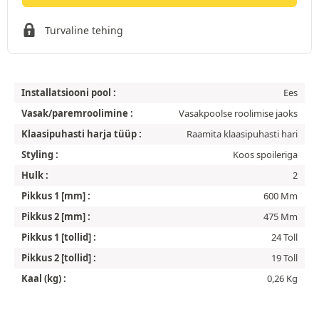
Turvaline tehing
Installatsiooni pool :
Ees
Vasak/paremroolimine :
Vasakpoolse roolimise jaoks
Klaasipuhasti harja tüüp :
Raamita klaasipuhasti hari
Styling :
Koos spoileriga
Hulk :
2
Pikkus 1 [mm] :
600 Mm
Pikkus 2 [mm] :
475 Mm
Pikkus 1 [tollid] :
24 Toll
Pikkus 2 [tollid] :
19 Toll
Kaal (kg) :
0,26 Kg