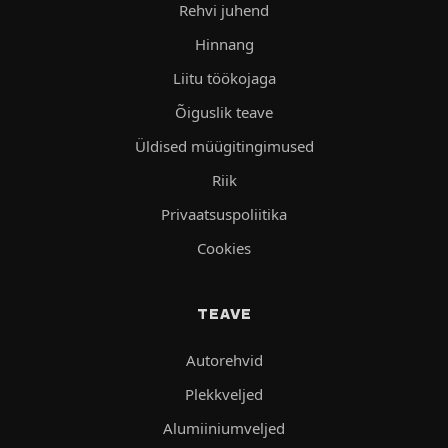
Rehvi juhend
Hinnang
Liitu töökojaga
Õiguslik teave
Üldised müügitingimused
Riik
Privaatsuspoliitika
Cookies
TEAVE
Autorehvid
Plekkveljed
Alumiiniumveljed