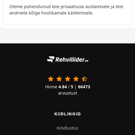
Oleme pühendunud teie privaatsuse austamisele ja teie
andmete kõige hoolikamale käitlemisele.
Hinne
4.84
/
5
|
66473
arvustust
KIIRLINGID
Kindlustus