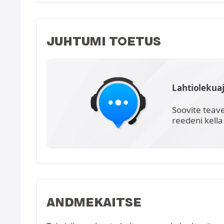
JUHTUMI TOETUS
Lahtiolekua
Soovite teav
reedeni kella
ANDMEKAITSE