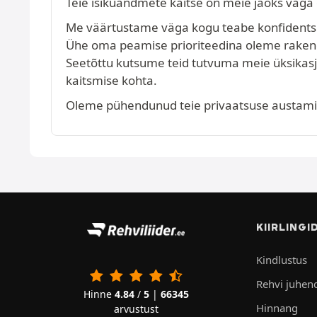
Teie isikuandmete kaitse on meie jaoks väga 
Me väärtustame väga kogu teabe konfidentsiaa
Ühe oma peamise prioriteedina oleme raken
Seetõttu kutsume teid tutvuma meie üksikasj
kaitsmise kohta.
Oleme pühendunud teie privaatsuse austamise
KIIRLINGI
Kindlustus
Rehvi juhen
Hinne
4.84
/
5
|
66345
Hinnang
arvustust