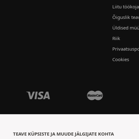
Liitu töökoj
Õiguslik tea
Üldised müü
Riik
Privaatsuspo
Cookies
TEAVE KÜPSISTE JA MUUDE JÄLGIJATE KOHTA