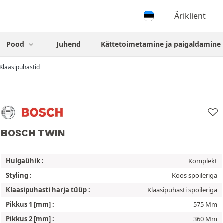
Äriklient
Pood
Juhend
Kättetoimetamine ja paigaldamine
Klaasipuhastid
BOSCH TWIN
Hulgaühik :
Komplekt
Styling :
Koos spoileriga
Klaasipuhasti harja tüüp :
Klaasipuhasti spoileriga
Pikkus 1 [mm] :
575 Mm
Pikkus 2 [mm] :
360 Mm