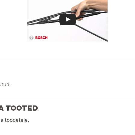
utud.
JA TOOTED
ja toodetele.