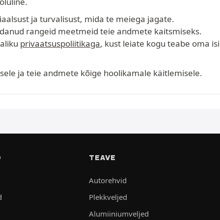
oluline.
lsust ja turvalisust, mida te meiega jagate.
danud rangeid meetmeid teie andmete kaitsmiseks.
aliku
privaatsuspoliitikaga
, kust leiate kogu teabe oma 
le ja teie andmete kõige hoolikamale käitlemisele.
D
TEAVE
Autorehvid
d
Plekkveljed
Alumiiniumveljed