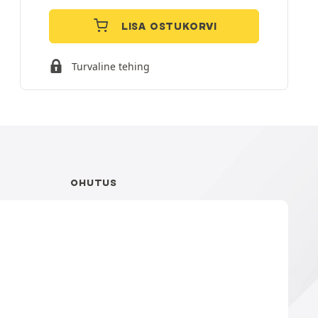
LISA OSTUKORVI
Turvaline tehing
OHUTUS