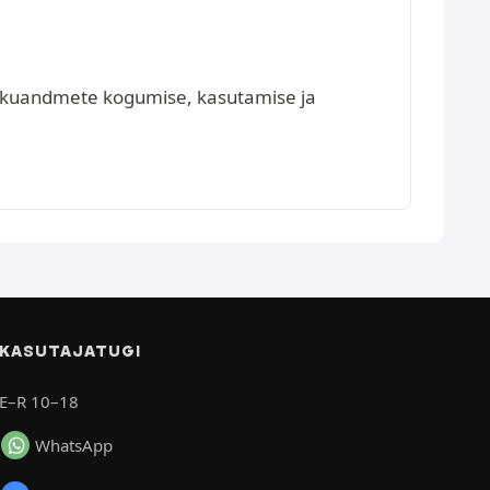
isikuandmete kogumise, kasutamise ja
KASUTAJATUGI
E–R 10–18
WhatsApp