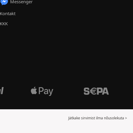
Messenger
Kontakt
KKK
Jätkake sirvimist ilma nõusolekuta >