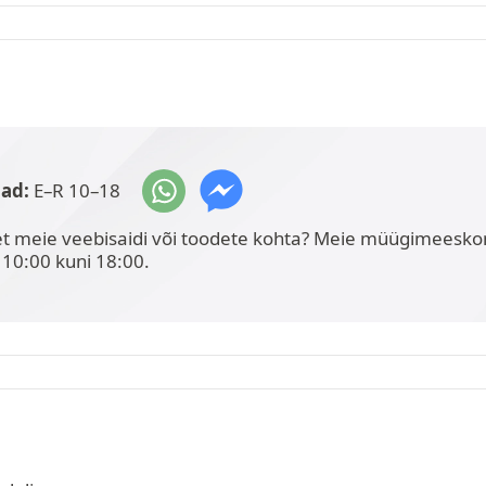
jad:
E–R 10–18
et meie veebisaidi või toodete kohta? Meie müügimeesko
 10:00 kuni 18:00.