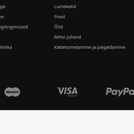
aga
Lumeketid
ve
Pood
gitingimused
Õlid
Rehvi juhend
liitika
Kättetoimetamine ja paigaldamine