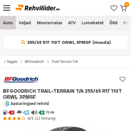
Auto
Veljed
Mootorratas
ATV
Lumeketid
Õlid
Po
255/65 R17 110T ORWL 3PMSF (muuda)
Tagasi
BFGoodrich
Trail-Terrain T/A
BFGOODRICH TRAIL-TERRAIN T/A
255/65 R17 110T
ORWL
3PMSF
Aastaringsed rehvid
72 db
E
E
B
4/5
(22 hinnang)