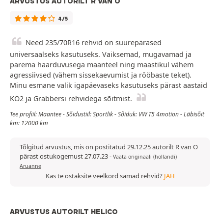
ARVUSTUS AUTORILT R VAN O
4/5
Need 235/70R16 rehvid on suurepärased
universaalseks kasutuseks. Vaiksemad, mugavamad ja
parema haarduvusega maanteel ning maastikul vähem
agressiivsed (vähem sissekaevumist ja rööbaste teket).
Minu esmane valik igapäevaseks kasutuseks pärast aastaid
KO2 ja Grabbersi rehvidega sõitmist.
Tee profiil: Maantee - Sõidustiil: Sportlik - Sõiduk: VW T5 4motion - Läbisõit
km: 12000 km
Tõlgitud arvustus, mis on postitatud 29.12.25 autorilt R van O
pärast ostukogemust 27.07.23
-
Vaata originaali (hollandi)
Aruanne
Kas te ostaksite veelkord samad rehvid?
JAH
ARVUSTUS AUTORILT HELICO