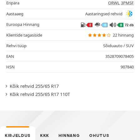
Eripära
ORWL
3PMSF
Aastaaeg
Aastaringsed rehvid
Euroopa Hinnang
72 db
E
E
B
Klientide tagasiside
22 hinnang
Rehvi tüüp
Sõiduauto / SUV
EAN
3528709078405
HSN
907840
Kõik rehvid 255/65 R17
Kõik rehvid 255/65 R17 110T
KIRJELDUS
KKK
HINNANG
OHUTUS