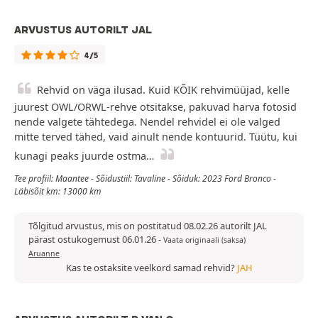
ARVUSTUS AUTORILT JAL
4/5
Rehvid on väga ilusad. Kuid KÕIK rehvimüüjad, kelle
juurest OWL/ORWL-rehve otsitakse, pakuvad harva fotosid
nende valgete tähtedega. Nendel rehvidel ei ole valged
mitte terved tähed, vaid ainult nende kontuurid. Tüütu, kui
kunagi peaks juurde ostma…
Tee profiil: Maantee - Sõidustiil: Tavaline - Sõiduk: 2023 Ford Bronco -
Läbisõit km: 13000 km
Tõlgitud arvustus, mis on postitatud 08.02.26 autorilt JAL
pärast ostukogemust 06.01.26
-
Vaata originaali (saksa)
Aruanne
Kas te ostaksite veelkord samad rehvid?
JAH