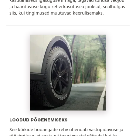
kasutamiseks igasuguse ilmaga, tagavad tõhusa veojõu
ja haarduvuse kogu rehvi kasutusea jooksul, sealhulgas
siis, kui tingimused muutuvad keerulisemaks.
LOODUD PÕGENEMISEKS
See kõikide hooaegade rehv ühendab vastupidavuse ja
töökindluse, et saata nii igapäevastel sõitudel kui ka