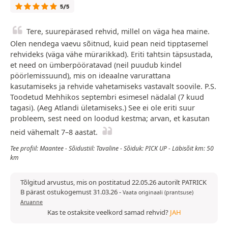
5/5
Tere, suurepärased rehvid, millel on väga hea maine.
Olen nendega vaevu sõitnud, kuid pean neid tipptasemel
rehvideks (väga vähe mürarikkad). Eriti tahtsin täpsustada,
et need on ümberpööratavad (neil puudub kindel
pöörlemissuund), mis on ideaalne varurattana
kasutamiseks ja rehvide vahetamiseks vastavalt soovile. P.S.
Toodetud Mehhikos septembri esimesel nädalal (7 kuud
tagasi). (Aeg Atlandi ületamiseks.) See ei ole eriti suur
probleem, sest need on loodud kestma; arvan, et kasutan
neid vähemalt 7–8 aastat.
Tee profiil: Maantee - Sõidustiil: Tavaline - Sõiduk: PICK UP - Läbisõit km: 50
km
Tõlgitud arvustus, mis on postitatud 22.05.26 autorilt PATRICK
B pärast ostukogemust 31.03.26
-
Vaata originaali (prantsuse)
Aruanne
Kas te ostaksite veelkord samad rehvid?
JAH