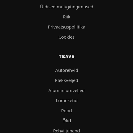
Üldised müügitingimused
Riik
Privaatsuspoliitika
Cookies
TEAVE
Autorehvid
Plekkveljed
Alumiiniumveljed
Lumeketid
Pood
Õlid
Rehvi juhend