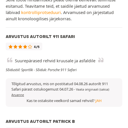
esitanud. Teavitame teid, et saidile jäetud arvamused
läbivad
kontrolliprotseduuri
. Arvamused on järjestatud
ainult kronoloogilises järjekorras.
ARVUSTUS AUTORILT 911 SAFARI
4/5
Suurepärased rehvid kruusale ja asfaldile
Sõidustiil: Sportlik - Sõiduk: Porsche 911 Safari
Tõlgitud arvustus, mis on postitatud 04.08.26 autorilt 911
Safari pärast ostukogemust 04.07.26
-
Vaata originaali (saksa)
Aruanne
Kas te ostaksite veelkord samad rehvid?
JAH
ARVUSTUS AUTORILT PATRICK B