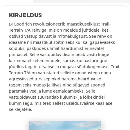
KIRJELDUS
BFGoodrich revolutsioneerib maastikuseiklust Trail-
Terrain T/A rehviga, mis on mõeldud juhtidele, kes
otsivad vastupidavust ja mitmekülgsust. See rehv on
ideaalne nii maastikul sõitmiseks kui ka igapäevaseks
sõiduks, pakkudes ülimat haardumist erinevatel
pinnastel. Selle vastupidav disain peab vastu kõige
karmimatele elementidele, samas kui aastaringne
jõudlus tagab turvalise ja mugava sõidukogemuse. Trail-
Terrain T/A on varustatud selliste omadustega nagu
agressiivsed turviseplokid parema haarduvuse
tagamiseks mudas ja liivas ning sügavad sooned
paremaks vee ja lume eemaldamiseks. Selle
vastupidavust suurendab kulumis- ja lõikekindel
kummisegu, mis teeb sellest usaldusväärse kaaslase
seiklejatele.