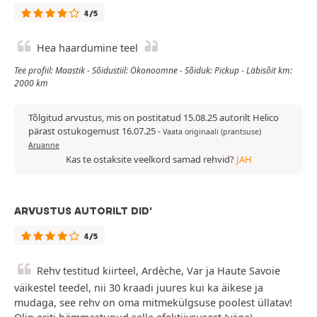
4/5
Hea haardumine teel
Tee profiil: Maastik - Sõidustiil: Ökonoomne - Sõiduk: Pickup - Läbisõit km:
2000 km
Tõlgitud arvustus, mis on postitatud 15.08.25 autorilt Helico
pärast ostukogemust 16.07.25
-
Vaata originaali (prantsuse)
Aruanne
Kas te ostaksite veelkord samad rehvid?
JAH
ARVUSTUS AUTORILT DID'
4/5
Rehv testitud kiirteel, Ardèche, Var ja Haute Savoie
väikestel teedel, nii 30 kraadi juures kui ka äikese ja
mudaga, see rehv on oma mitmekülgsuse poolest üllatav!