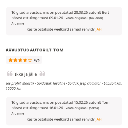
Tõlgitud arvustus, mis on postitatud 28.03.26 autorilt Bert
pärast ostukogemust 09.01.26
-
Vaata originaali (hollandi)
Aruanne
Kas te ostaksite veelkord samad rehvid?
JAH
ARVUSTUS AUTORILT TOM
4/5
Ikka ja jälle
Tee profiil: Maastik - Sõidustiil: Tavaline - Sõiduk: Jeep cladiator - Läbisõit km:
15000 km
Tõlgitud arvustus, mis on postitatud 15.02.26 autorilt Tom
pärast ostukogemust 16.01.26
-
Vaata originaali (saksa)
Aruanne
Kas te ostaksite veelkord samad rehvid?
JAH