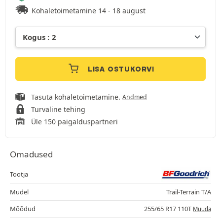
Kohaletoimetamine 14 - 18 august
LISA OSTUKORVI
Tasuta kohaletoimetamine.
Andmed
Turvaline tehing
Üle 150 paigalduspartneri
Omadused
Tootja
Mudel
Trail-Terrain T/A
Mõõdud
255/65 R17 110T
Muuda