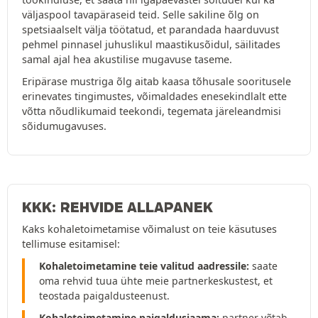
väljaspool tavapäraseid teid. Selle sakiline õlg on
spetsiaalselt välja töötatud, et parandada haarduvust
pehmel pinnasel juhuslikul maastikusõidul, säilitades
samal ajal hea akustilise mugavuse taseme.
Eripärase mustriga õlg aitab kaasa tõhusale sooritusele
erinevates tingimustes, võimaldades enesekindlalt ette
võtta nõudlikumaid teekondi, tegemata järeleandmisi
sõidumugavuses.
KKK: REHVIDE ALLAPANEK
Kaks kohaletoimetamise võimalust on teie käsutuses
tellimuse esitamisel:
Kohaletoimetamine teie valitud aadressile:
saate
oma rehvid tuua ühte meie partnerkeskustest, et
teostada paigaldusteenust.
Kohaletoimetamine paigaldusjaama:
partner võtab