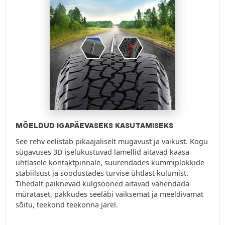
MÕELDUD IGAPÄEVASEKS KASUTAMISEKS
See rehv eelistab pikaajaliselt mugavust ja vaikust. Kogu
sügavuses 3D iselukustuvad lamellid aitavad kaasa
ühtlasele kontaktpinnale, suurendades kummiplokkide
stabiilsust ja soodustades turvise ühtlast kulumist.
Tihedalt paiknevad külgsooned aitavad vähendada
mürataset, pakkudes seeläbi vaiksemat ja meeldivamat
sõitu, teekond teekonna järel.