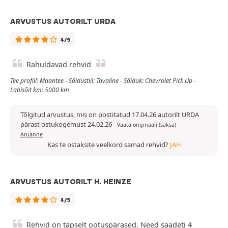
ARVUSTUS AUTORILT URDA
4/5
Rahuldavad rehvid
Tee profiil: Maantee - Sõidustiil: Tavaline - Sõiduk: Chevrolet Pick Up -
Läbisõit km: 5000 km
Tõlgitud arvustus, mis on postitatud 17.04.26 autorilt URDA
pärast ostukogemust 24.02.26
-
Vaata originaali (saksa)
Aruanne
Kas te ostaksite veelkord samad rehvid?
JAH
ARVUSTUS AUTORILT H. HEINZE
4/5
Rehvid on täpselt ootuspärased. Need saadeti 4