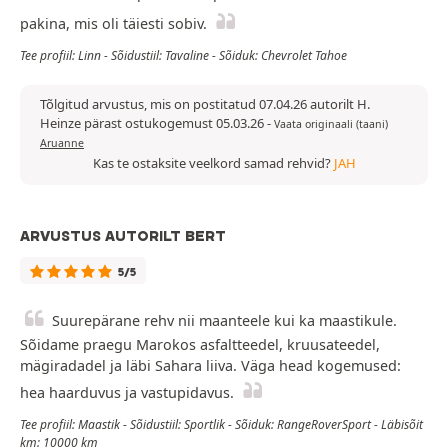
pakina, mis oli täiesti sobiv.
Tee profiil: Linn - Sõidustiil: Tavaline - Sõiduk: Chevrolet Tahoe
Tõlgitud arvustus, mis on postitatud 07.04.26 autorilt H.
Heinze pärast ostukogemust 05.03.26
-
Vaata originaali (taani)
Aruanne
Kas te ostaksite veelkord samad rehvid?
JAH
ARVUSTUS AUTORILT BERT
5/5
Suurepärane rehv nii maanteele kui ka maastikule.
Sõidame praegu Marokos asfaltteedel, kruusateedel,
mägiradadel ja läbi Sahara liiva. Väga head kogemused:
hea haarduvus ja vastupidavus.
Tee profiil: Maastik - Sõidustiil: Sportlik - Sõiduk: RangeRoverSport - Läbisõit
km: 10000 km