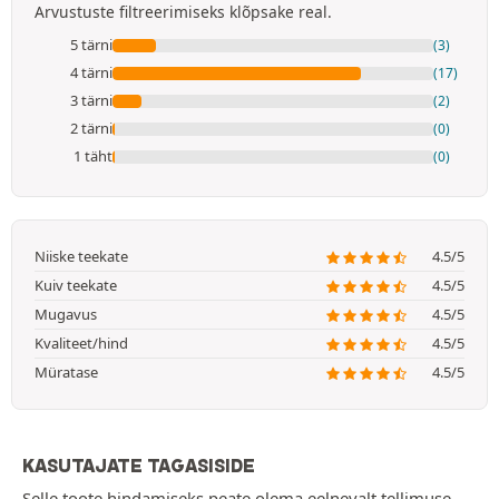
Arvustuste filtreerimiseks klõpsake real.
5 tärni
(3)
4 tärni
(17)
3 tärni
(2)
2 tärni
(0)
1 täht
(0)
Niiske teekate
4.5/5
Kuiv teekate
4.5/5
Mugavus
4.5/5
Kvaliteet/hind
4.5/5
Müratase
4.5/5
KASUTAJATE TAGASISIDE
Selle toote hindamiseks peate olema eelnevalt tellimuse