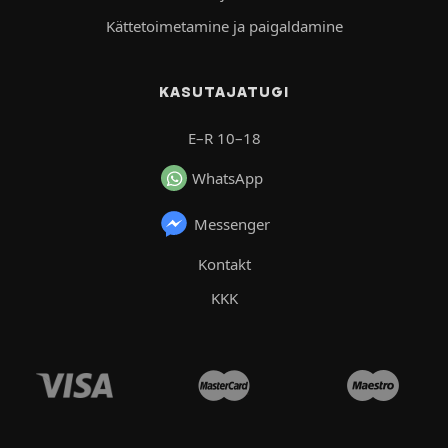
Kättetoimetamine ja paigaldamine
KASUTAJATUGI
E–R 10–18
WhatsApp
Messenger
Kontakt
KKK