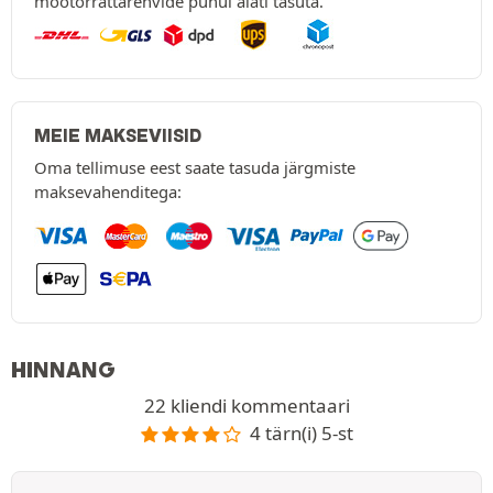
mootorrattarehvide puhul alati tasuta.
MEIE MAKSEVIISID
Oma tellimuse eest saate tasuda järgmiste
maksevahenditega:
HINNANG
22 kliendi kommentaari
4 tärn(i) 5-st