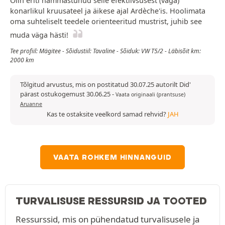
Olin eriti hämmastunud selle efektiivsusest (väga)
konarlikul kruusateel ja äikese ajal Ardèche'is. Hoolimata
oma suhteliselt teedele orienteeritud mustrist, juhib see
muda väga hästi!
Tee profiil: Mägitee - Sõidustiil: Tavaline - Sõiduk: VW T5/2 - Läbisõit km:
2000 km
Tõlgitud arvustus, mis on postitatud 30.07.25 autorilt Did'
pärast ostukogemust 30.06.25
-
Vaata originaali (prantsuse)
Aruanne
Kas te ostaksite veelkord samad rehvid?
JAH
VAATA ROHKEM HINNANGUID
TURVALISUSE RESSURSID JA TOOTED
Ressurssid, mis on pühendatud turvalisusele ja