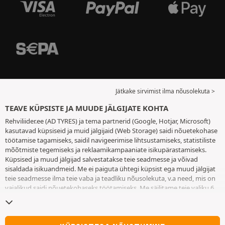
Jätkake sirvimist ilma nõusolekuta >
TEAVE KÜPSISTE JA MUUDE JÄLGIJATE KOHTA
Rehviliider.ee (AD TYRES) ja tema partnerid (Google, Hotjar, Microsoft)
kasutavad küpsiseid ja muid jälgijaid (Web Storage) saidi nõuetekohase
töötamise tagamiseks, saidil navigeerimise lihtsustamiseks, statistiliste
mõõtmiste tegemiseks ja reklaamikampaaniate isikupärastamiseks.
Küpsised ja muud jälgijad salvestatakse teie seadmesse ja võivad
sisaldada isikuandmeid. Me ei paiguta ühtegi küpsist ega muud jälgijat
teie seadmesse ilma teie vaba ja teadliku nõusolekuta, v.a need, mis on
vajalikud saidi nõuetekohaseks töötamiseks. Me säilitame teie valiku 6
kuuks. Te võite oma nõusoleku igal ajal tagasi võtta, minnes
küpsiste ja
muude jälgijate lehele
. Te saate saidi kasutamist jätkata ilma andmata
nõusolekut küpsiste ja muude jälgijate teie seadmesse paigutamiseks.