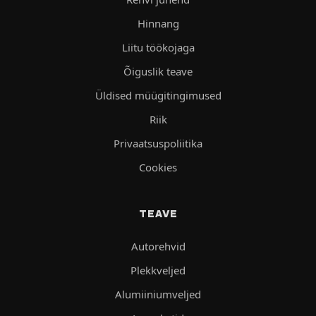
Hinnang
Liitu töökojaga
Õiguslik teave
Üldised müügitingimused
Riik
Privaatsuspoliitika
Cookies
TEAVE
Autorehvid
Plekkveljed
Alumiiniumveljed