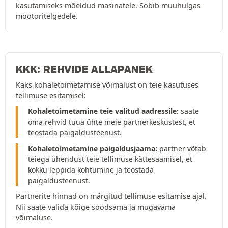
kasutamiseks mõeldud masinatele. Sobib muuhulgas
mootoritelgedele.
KKK: REHVIDE ALLAPANEK
Kaks kohaletoimetamise võimalust on teie käsutuses
tellimuse esitamisel:
Kohaletoimetamine teie valitud aadressile:
saate
oma rehvid tuua ühte meie partnerkeskustest, et
teostada paigaldusteenust.
Kohaletoimetamine paigaldusjaama:
partner võtab
teiega ühendust teie tellimuse kättesaamisel, et
kokku leppida kohtumine ja teostada
paigaldusteenust.
Partnerite hinnad on märgitud tellimuse esitamise ajal.
Nii saate valida kõige soodsama ja mugavama
võimaluse.