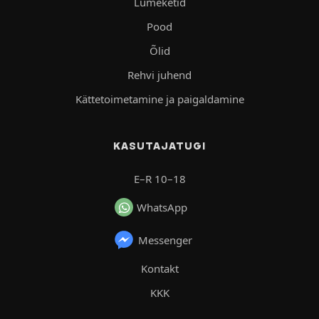
Lumeketid
Pood
Õlid
Rehvi juhend
Kättetoimetamine ja paigaldamine
KASUTAJATUGI
E–R 10–18
WhatsApp
Messenger
Kontakt
KKK