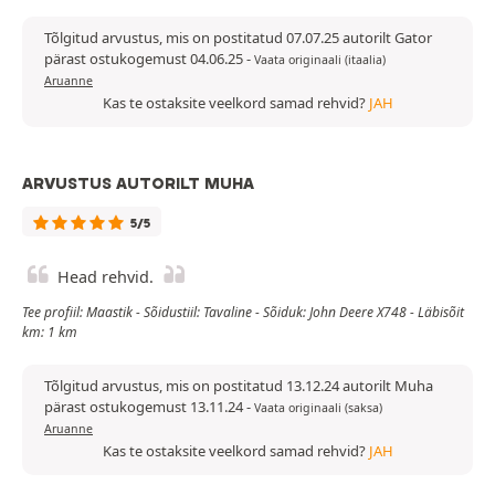
Tõlgitud arvustus, mis on postitatud 07.07.25 autorilt Gator
pärast ostukogemust 04.06.25
-
Vaata originaali (itaalia)
Aruanne
Kas te ostaksite veelkord samad rehvid?
JAH
ARVUSTUS AUTORILT MUHA
5/5
Head rehvid.
Tee profiil: Maastik - Sõidustiil: Tavaline - Sõiduk: John Deere X748 - Läbisõit
km: 1 km
Tõlgitud arvustus, mis on postitatud 13.12.24 autorilt Muha
pärast ostukogemust 13.11.24
-
Vaata originaali (saksa)
Aruanne
Kas te ostaksite veelkord samad rehvid?
JAH