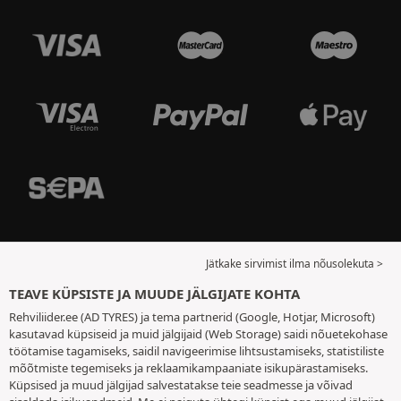
Jätkake sirvimist ilma nõusolekuta >
TEAVE KÜPSISTE JA MUUDE JÄLGIJATE KOHTA
Rehviliider.ee (AD TYRES) ja tema partnerid (Google, Hotjar, Microsoft)
kasutavad küpsiseid ja muid jälgijaid (Web Storage) saidi nõuetekohase
töötamise tagamiseks, saidil navigeerimise lihtsustamiseks, statistiliste
mõõtmiste tegemiseks ja reklaamikampaaniate isikupärastamiseks.
Küpsised ja muud jälgijad salvestatakse teie seadmesse ja võivad