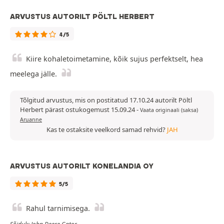
ARVUSTUS AUTORILT PÖLTL HERBERT
4/5
Kiire kohaletoimetamine, kõik sujus perfektselt, hea
meelega jälle.
Tõlgitud arvustus, mis on postitatud 17.10.24 autorilt Pöltl
Herbert pärast ostukogemust 15.09.24
-
Vaata originaali (saksa)
Aruanne
Kas te ostaksite veelkord samad rehvid?
JAH
ARVUSTUS AUTORILT KONELANDIA OY
5/5
Rahul tarnimisega.