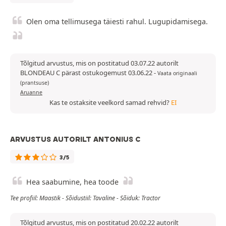
Olen oma tellimusega täiesti rahul. Lugupidamisega.
Tõlgitud arvustus, mis on postitatud 03.07.22 autorilt
BLONDEAU C pärast ostukogemust 03.06.22
-
Vaata originaali
(prantsuse)
Aruanne
Kas te ostaksite veelkord samad rehvid?
EI
ARVUSTUS AUTORILT ANTONIUS C
3/5
Hea saabumine, hea toode
Tee profiil: Maastik - Sõidustiil: Tavaline - Sõiduk: Tractor
Tõlgitud arvustus, mis on postitatud 20.02.22 autorilt