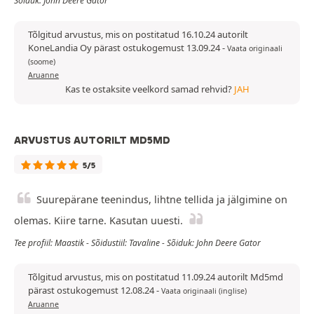
Sõiduk: John Deere Gator
Tõlgitud arvustus, mis on postitatud 16.10.24 autorilt
KoneLandia Oy pärast ostukogemust 13.09.24
-
Vaata originaali
(soome)
Aruanne
Kas te ostaksite veelkord samad rehvid?
JAH
ARVUSTUS AUTORILT MD5MD
5/5
Suurepärane teenindus, lihtne tellida ja jälgimine on
olemas. Kiire tarne. Kasutan uuesti.
Tee profiil: Maastik - Sõidustiil: Tavaline - Sõiduk: John Deere Gator
Tõlgitud arvustus, mis on postitatud 11.09.24 autorilt Md5md
pärast ostukogemust 12.08.24
-
Vaata originaali (inglise)
Aruanne