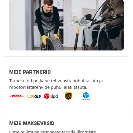
MEIE PARTNERID
Tarnekulud on kahe rehvi ostu puhul tasuta ja
mootorrattarehvide puhul alati tasuta.
MEIE MAKSEVIISID
Oma tellimuse eest saate tasuda järgmiste