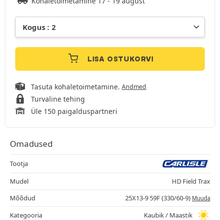
Kohaletoimetamine 17 - 19 august
LISA OSTUKORVI
Tasuta kohaletoimetamine.
Andmed
Turvaline tehing
Üle 150 paigalduspartneri
Omadused
Tootja
Mudel
HD Field Trax
Mõõdud
25X13-9 59F (330/60-9)
Muuda
Kategooria
Kaubik / Maastik