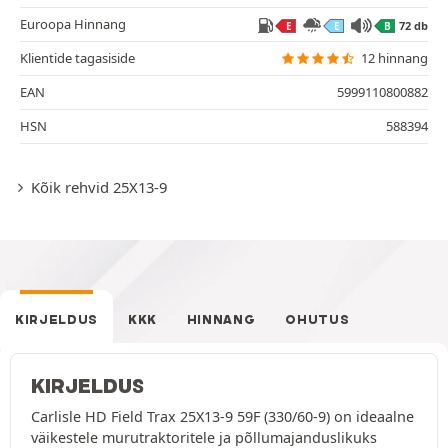
Euroopa Hinnang
72 db
E
E
B
Klientide tagasiside
12 hinnang
EAN
5999110800882
HSN
588394
Kõik rehvid 25X13-9
KIRJELDUS
KKK
HINNANG
OHUTUS
KIRJELDUS
Carlisle HD Field Trax 25X13-9 59F (330/60-9) on ideaalne
väikestele murutraktoritele ja põllumajanduslikuks