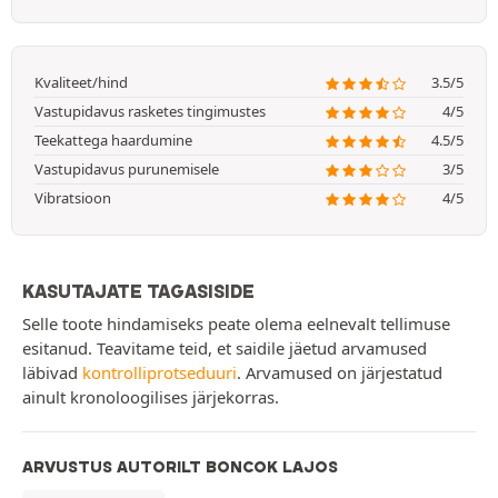
Kvaliteet/hind
3.5/5
Vastupidavus rasketes tingimustes
4/5
Teekattega haardumine
4.5/5
Vastupidavus purunemisele
3/5
Vibratsioon
4/5
KASUTAJATE TAGASISIDE
Selle toote hindamiseks peate olema eelnevalt tellimuse
esitanud. Teavitame teid, et saidile jäetud arvamused
läbivad
kontrolliprotseduuri
. Arvamused on järjestatud
ainult kronoloogilises järjekorras.
ARVUSTUS AUTORILT BONCOK LAJOS