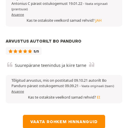
Antonius C pärast ostukogemust 19.01.22
-
Vaata originaali
(prantsuse)
Aruanne
Kas te ostaksite veelkord samad rehvid?
JAH
ARVUSTUS AUTORILT BO PANDURO
5/5
Suurepärane teenindus ja kiire tarne
Tõlgitud arvustus, mis on postitatud 09.10.21 autorilt Bo
Panduro pärast ostukogemust 09.09.21
-
Vaata originaali (taani)
Aruanne
Kas te ostaksite veelkord samad rehvid?
EI
VAATA ROHKEM HINNANGUID