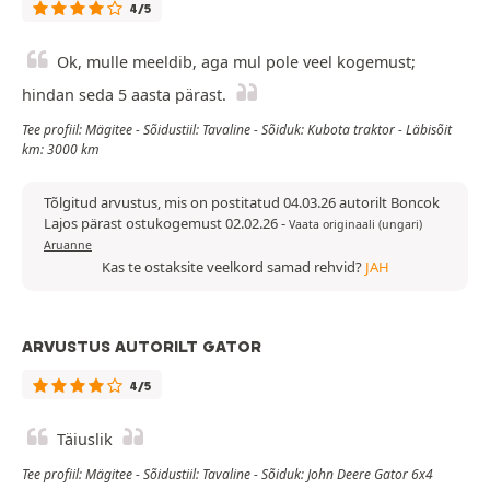
4/5
Ok, mulle meeldib, aga mul pole veel kogemust;
hindan seda 5 aasta pärast.
Tee profiil: Mägitee - Sõidustiil: Tavaline - Sõiduk: Kubota traktor - Läbisõit
km: 3000 km
Tõlgitud arvustus, mis on postitatud 04.03.26 autorilt Boncok
Lajos pärast ostukogemust 02.02.26
-
Vaata originaali (ungari)
Aruanne
Kas te ostaksite veelkord samad rehvid?
JAH
ARVUSTUS AUTORILT GATOR
4/5
Täiuslik
Tee profiil: Mägitee - Sõidustiil: Tavaline - Sõiduk: John Deere Gator 6x4