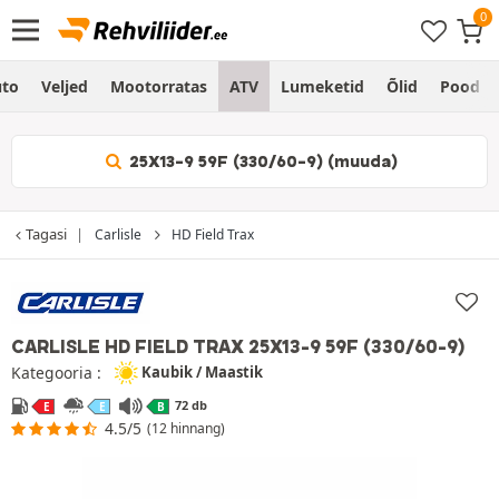
to
Veljed
Mootorratas
ATV
Lumeketid
Õlid
Pood
25X13-9 59F (330/60-9) (muuda)
Tagasi
Carlisle
HD Field Trax
CARLISLE HD FIELD TRAX
25X13-9 59F (330/60-9)
Kategooria :
Kaubik / Maastik
72 db
E
E
B
4.5/5
(12 hinnang)