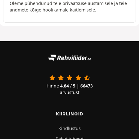
Oleme pühendunud teie privaatsuse austamisele ja teie
andmete kõige hoolikamale käitlemisele.
Hinne
4.84
/
5
|
66473
arvustust
KIIRLINGID
Kindlustus
Rehvi juhend