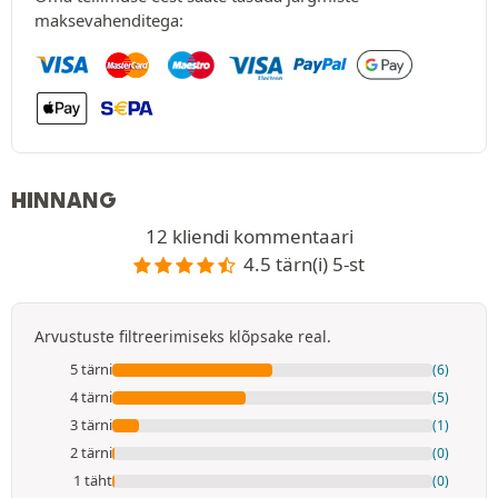
maksevahenditega:
HINNANG
12 kliendi kommentaari
4.5 tärn(i) 5-st
Arvustuste filtreerimiseks klõpsake real.
5 tärni
(6)
4 tärni
(5)
3 tärni
(1)
2 tärni
(0)
1 täht
(0)