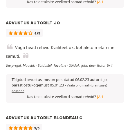
Kas te ostaksite veelkord samad rehvid?
JAH
ARVUSTUS AUTORILT JO
4/5
Väga head rehvid Kvaliteet ok, kohaletoimetamine
samuti.
Tee profiil: Maastik - Sõidustiil: Tavaline - Sõiduk: John deer Gator 6x4
Tõlgitud arvustus, mis on postitatud 06.02.23 autorilt jo
pärast ostukogemust 05.01.23
-
Vaata originaali (prantsuse)
Aruanne
Kas te ostaksite veelkord samad rehvid?
JAH
ARVUSTUS AUTORILT BLONDEAU C
5/5