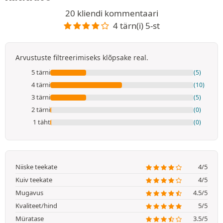
20 kliendi kommentaari
4 tärn(i) 5-st
Arvustuste filtreerimiseks klõpsake real.
5 tärni
(5)
4 tärni
(10)
3 tärni
(5)
2 tärni
(0)
1 täht
(0)
Niiske teekate
4/5
Kuiv teekate
4/5
Mugavus
4.5/5
Kvaliteet/hind
5/5
Müratase
3.5/5