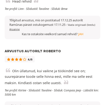
Head rehvid
Tee profiil: Linn - Sõidustiil: Tavaline - Sõiduk: Bmw
Tõlgitud arvustus, mis on postitatud 17.12.25 autorilt
Ramūnas pärast ostukogemust 17.11.25
-
Vaata originaali (leedu)
Aruanne
Kas te ostaksite veelkord samad rehvid?
JAH
ARVUSTUS AUTORILT ROBERTO
4/5
Olin üllatunud, kui vaikne ja töökindel see on;
suurepärane toode selle hinna eest, mille ma selle eest
maksin. Kindlasti ostan selle uuesti.
Tee profiil: Kiirtee - Sõidustiil: Tavaline - Sõiduk: Compass Jeep - Läbisõit km:
5000 km