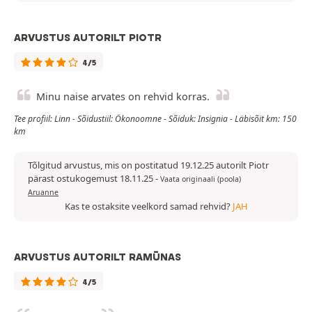
ARVUSTUS AUTORILT PIOTR
4/5
Minu naise arvates on rehvid korras.
Tee profiil: Linn - Sõidustiil: Ökonoomne - Sõiduk: Insignia - Läbisõit km: 150
km
Tõlgitud arvustus, mis on postitatud 19.12.25 autorilt Piotr
pärast ostukogemust 18.11.25
-
Vaata originaali (poola)
Aruanne
Kas te ostaksite veelkord samad rehvid?
JAH
ARVUSTUS AUTORILT RAMŪNAS
4/5