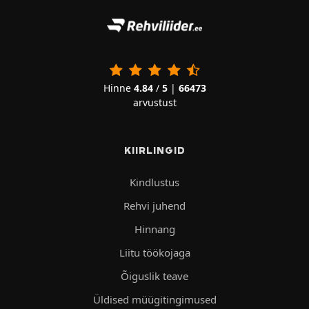
Hinne
4.84
/
5
|
66473
arvustust
KIIRLINGID
Kindlustus
Rehvi juhend
Hinnang
Liitu töökojaga
Õiguslik teave
Üldised müügitingimused