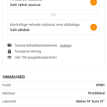
Vali rehvi suurus
VÕI
Kontrollige rehvide sobivust oma sõidukiga
Vali sõiduk
Tasuta kohaletoimetamine.
Andmed
Turvaline tehing
Üle 150 paigalduspartneri
OMADUSED
Profiil
SP901
Mõõdud
79 mõõdud
Läbimõõt
Alates 14" kuni 21"