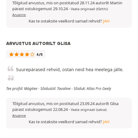
Tõlgitud arvustus, mis on postitatud 28.11.24 autorilt Martin
pärast ostukogemust 29.10.24
-
Vaata originaali (tšehhi)
Aruanne
Kas te ostaksite veelkord samad rehvid?
JAH
ARVUSTUS AUTORILT GLISA
4/5
Suurepärased rehvid, ostan neid hea meelega jälle.
Tee profiil: Mägitee - Sõidustiil: Tavaline - Sõiduk: Atlas Pro Geely
Tõlgitud arvustus, mis on postitatud 23.09.24 autorilt Glisa
pärast ostukogemust 22.08.24
-
Vaata originaali (saksa)
Aruanne
Kas te ostaksite veelkord samad rehvid?
JAH