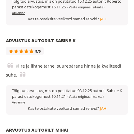
Tõlgitud arvustus, mis on postitatud 15.12.25 autorilt Roberto
pärast ostukogemust 15.11.25
-
Vaata originaali (itaalia)
Aruanne
Kas te ostaksite veelkord samad rehvid?
JAH
ARVUSTUS AUTORILT SABINE K
5/5
Kiire ja lihtne tarne, suurepärane hinna ja kvaliteedi
suhe.
Tõlgitud arvustus, mis on postitatud 03.12.25 autorilt Sabine K
pärast ostukogemust 10.11.21
-
Vaata originaali (saksa)
Aruanne
Kas te ostaksite veelkord samad rehvid?
JAH
ARVUSTUS AUTORILT MIHAI