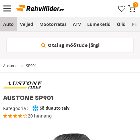
Auto
Veljed
Mootorratas
ATV
Lumeketid
Õlid
Po
Otsing mõõtude järgi
Austone
SP901
AUSTONE SP901
Kategooria :
Sõiduauto talv
20 hinnang