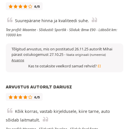
4/5
Suurepärane hinna ja kvaliteedi suhe.
Tee profiil: Maantee - Sõidustiil: Sportlik - Sõiduk: Bmw E90 - Läbisõit km:
10000 km
Tõlgitud arvustus, mis on postitatud 26.11.25 autorilt Mihai
pärast ostukogemust 27.10.25
-
Vaata originaali (rumeenia)
Aruanne
Kas te ostaksite veelkord samad rehvid?
EI
ARVUSTUS AUTORILT DARIUSZ
4/5
Kõik korras, vastab kirjeldusele, kiire tarne, auto
sõidab laitmatult.