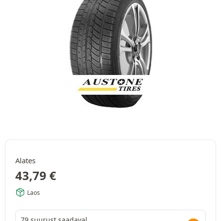
Alates
43,79
€
Laos
79 suurust saadaval