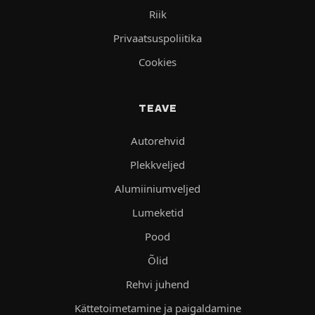
Riik
Privaatsuspoliitika
Cookies
TEAVE
Autorehvid
Plekkveljed
Alumiiniumveljed
Lumeketid
Pood
Õlid
Rehvi juhend
Kättetoimetamine ja paigaldamine