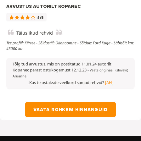
ARVUSTUS AUTORILT KOPANEC
4/5
Täiuslikud rehvid
Tee profiil: Kiirtee - Sõidustiil: Ökonoomne - Sõiduk: Ford Kuga - Läbisõit km:
45000 km
Tõlgitud arvustus, mis on postitatud 11.01.24 autorilt
Kopanec pärast ostukogemust 12.12.23
-
Vaata originaali (slovaki)
Aruanne
Kas te ostaksite veelkord samad rehvid?
JAH
VAATA ROHKEM HINNANGUID