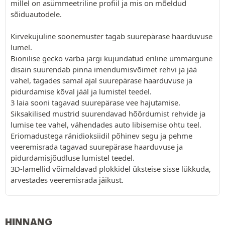
millel on asümmeetriline profiil ja mis on mõeldud
sõiduautodele.
Kirvekujuline soonemuster tagab suurepärase haarduvuse
lumel.
Bionilise gecko varba järgi kujundatud eriline ümmargune
disain suurendab pinna imendumisvõimet rehvi ja jää
vahel, tagades samal ajal suurepärase haarduvuse ja
pidurdamise kõval jääl ja lumistel teedel.
3 laia sooni tagavad suurepärase vee hajutamise.
Siksakilised mustrid suurendavad hõõrdumist rehvide ja
lumise tee vahel, vähendades auto libisemise ohtu teel.
Eriomadustega ränidioksiidil põhinev segu ja pehme
veeremisrada tagavad suurepärase haarduvuse ja
pidurdamisjõudluse lumistel teedel.
3D-lamellid võimaldavad plokkidel üksteise sisse lükkuda,
arvestades veeremisrada jäikust.
HINNANG