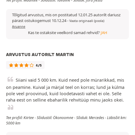
Tee profiil: Maantee - Sõidustiil: Tavaline - Sõiduk: ford fiesta
Tõlgitud arvustus, mis on postitatud 12.01.25 autorilt dariusz
pärast ostukogemust 10.12.24
-
Vaata originaali (poola)
Aruanne
Kas te ostaksite veelkord samad rehvid?
JAH
ARVUSTUS AUTORILT MARTIN
4/5
Siiani vaid 5 000 km. Kuid need pole mürarikkad, mis
on peamine. Kuival ja märjal teel on korras; lund ja külma
pole veel proovinud, kuid loodetavasti vahet ei ole. Selle
raha eest on selline ebaharilik rehvitüüp minu jaoks okei.
Tee profiil: Kiirtee - Sõidustiil: Ökonoomne - Sõiduk: Mercedes - Läbisõit km:
5000 km