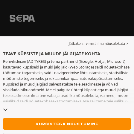
Jätkake sirvimist ilma nõusolekuta >
TEAVE KÜPSISTE JA MUUDE JÄLGIJATE KOHTA
Rehviliider.ee (AD TYRES) ja tema partnerid (Google, Hotjar, Microsoft)
kasutavad küpsiseid ja muid jälgijaid (Web Storage) saidi nõuetekohase
töötamise tagamiseks, saidil navigeerimise lihtsustamiseks, statistiliste
mõõtmiste tegemiseks ja reklaamikampaaniate isikupärastamiseks.
Küpsised ja muud jälgijad salvestatakse teie seadmesse ja võivad
sisaldada isikuandmeid. Me ei paiguta ühtegi küpsist ega muud jälgijat
teie seadmesse ilma teie vaba ja teadliku nõusolekuta, v.a need, mis on
vajalikud saidi nõuetekohaseks töötamiseks. Me säilitame teie valiku 6
kuuks. Te võite oma nõusoleku igal ajal tagasi võtta, minnes
küpsiste ja
muude jälgijate lehele
. Te saate saidi kasutamist jätkata ilma andmata
nõusolekut küpsiste ja muude jälgijate teie seadmesse paigutamiseks.
Keeldumine ei takista juurdepääsu teenustele AD TYRES. Lisateabe
KÜPSISTEGA NÕUSTUMINE
saamiseks vaadake
küpsiste ja muude jälgijate lehte
.