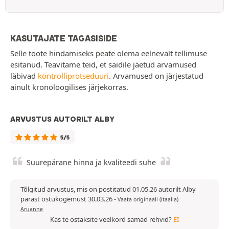
KASUTAJATE TAGASISIDE
Selle toote hindamiseks peate olema eelnevalt tellimuse
esitanud. Teavitame teid, et saidile jäetud arvamused
läbivad
kontrolliprotseduuri
. Arvamused on järjestatud
ainult kronoloogilises järjekorras.
ARVUSTUS AUTORILT ALBY
5/5
Suurepärane hinna ja kvaliteedi suhe
Tõlgitud arvustus, mis on postitatud 01.05.26 autorilt Alby
pärast ostukogemust 30.03.26
-
Vaata originaali (itaalia)
Aruanne
Kas te ostaksite veelkord samad rehvid?
EI