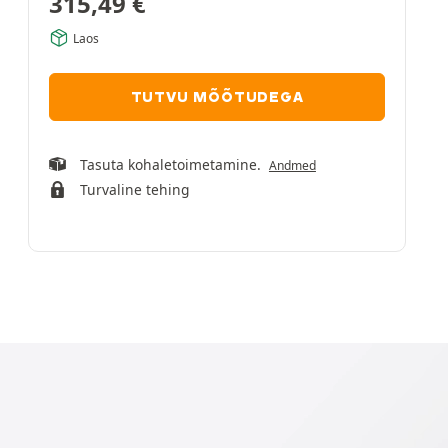
315,49
€
Laos
TUTVU MÕÕTUDEGA
Tasuta kohaletoimetamine.
Andmed
Turvaline tehing