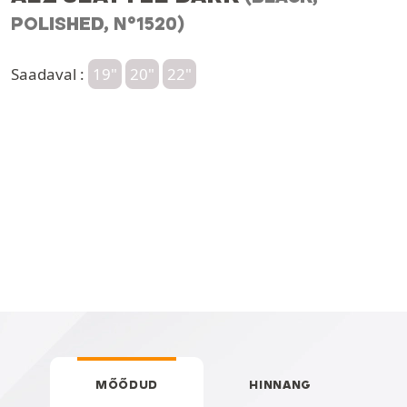
POLISHED, N°1520)
Saadaval :
19"
20"
22"
MÕÕDUD
HINNANG