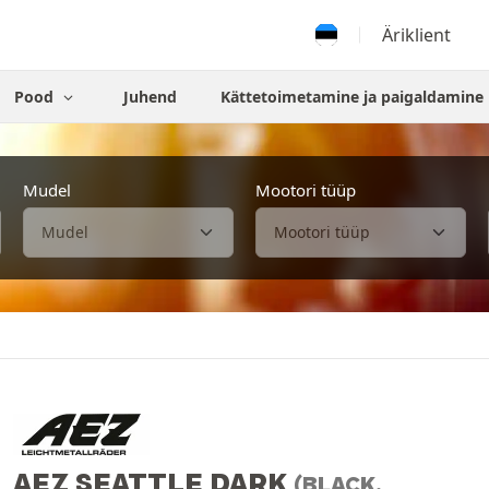
Äriklient
Pood
Juhend
Kättetoimetamine ja paigaldamine
Mudel
Mootori tüüp
AEZ SEATTLE DARK
(BLACK,