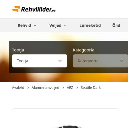
Rehvid
Veljed
Lumeketid
Õlid
Tootja
Kategooria
Avaleht
Alumiiniumveljed
AEZ
Seattle Dark