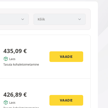
435,09
€
VAADE
Laos
Tasuta kohaletoimetamine
426,89
€
VAADE
Laos