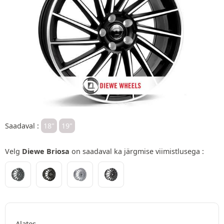
Saadaval :
18"
19"
Velg
Diewe Briosa
on saadaval ka järgmise viimistlusega :
Alates