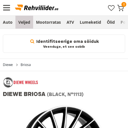
Auto
Veljed
Mootorratas
ATV
Lumeketid
Õlid
Po
Identifitseerige oma sõiduk
Veenduge, et see sobib
Diewe
Briosa
DIEWE BRIOSA
(BLACK, N°1113)