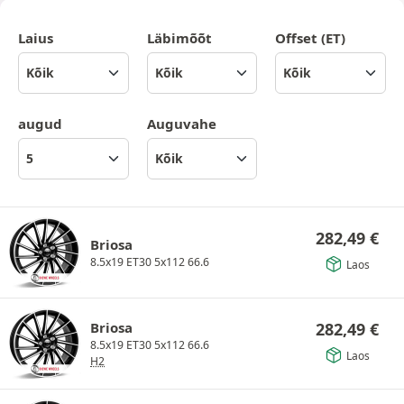
Laius
Läbimõõt
Offset (ET)
augud
Auguvahe
282,49
€
Briosa
8.5x19 ET30 5x112 66.6
Laos
Briosa
282,49
€
8.5x19 ET30 5x112 66.6
Laos
H2