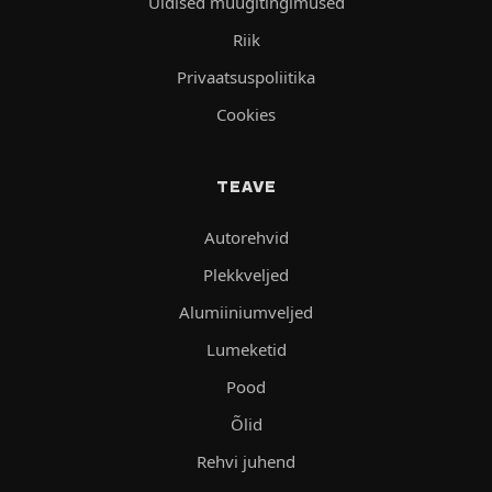
Üldised müügitingimused
Riik
Privaatsuspoliitika
Cookies
TEAVE
Autorehvid
Plekkveljed
Alumiiniumveljed
Lumeketid
Pood
Õlid
Rehvi juhend