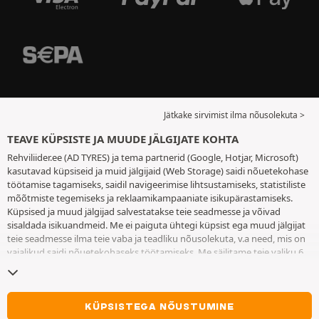
Jätkake sirvimist ilma nõusolekuta >
TEAVE KÜPSISTE JA MUUDE JÄLGIJATE KOHTA
Rehviliider.ee (AD TYRES) ja tema partnerid (Google, Hotjar, Microsoft)
kasutavad küpsiseid ja muid jälgijaid (Web Storage) saidi nõuetekohase
töötamise tagamiseks, saidil navigeerimise lihtsustamiseks, statistiliste
mõõtmiste tegemiseks ja reklaamikampaaniate isikupärastamiseks.
Küpsised ja muud jälgijad salvestatakse teie seadmesse ja võivad
sisaldada isikuandmeid. Me ei paiguta ühtegi küpsist ega muud jälgijat
teie seadmesse ilma teie vaba ja teadliku nõusolekuta, v.a need, mis on
vajalikud saidi nõuetekohaseks töötamiseks. Me säilitame teie valiku 6
kuuks. Te võite oma nõusoleku igal ajal tagasi võtta, minnes
küpsiste ja
muude jälgijate lehele
. Te saate saidi kasutamist jätkata ilma andmata
nõusolekut küpsiste ja muude jälgijate teie seadmesse paigutamiseks.
Keeldumine ei takista juurdepääsu teenustele AD TYRES. Lisateabe
KÜPSISTEGA NÕUSTUMINE