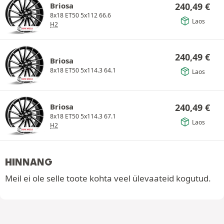
Briosa
240,49
€
8x18 ET50 5x112 66.6
Laos
H2
240,49
€
Briosa
8x18 ET50 5x114.3 64.1
Laos
Briosa
240,49
€
8x18 ET50 5x114.3 67.1
Laos
H2
HINNANG
Meil ei ole selle toote kohta veel ülevaateid kogutud.