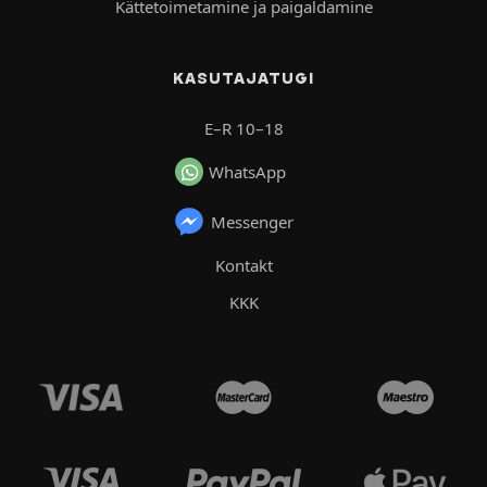
Kättetoimetamine ja paigaldamine
KASUTAJATUGI
E–R 10–18
WhatsApp
Messenger
Kontakt
KKK