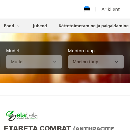
Äriklient
Pood
Juhend
Kättetoimetamine ja paigaldamine
Mudel
Mootori tüüp
ETABETA COMBAT
(ANTHRACITE,