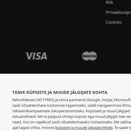
Riik
Privaatsuspo
Cookies
TEAVE KÜPSISTE JA MUUDE JÄLGIJATE KOHTA
Rehviliider.ee (AD TYRES) ja tema partnerid (Google, Hotjar, Microsof
saidi nõuetekohase töötamise tagamiseks, saidil navigeerimise lihtsu
reklaamikampaaniate isikupärastamiseks. Küpsised ja muud jälgijad 
isikuandmeid. Me ei paiguta ühtegi küpsist ega muud jälgijat teie se
need, mis on vajalikud saidi nõuetekohaseks töötamiseks. Me säilita
ajal tagasi võtta, minnes
küpsiste ja muude jälgijate lehele
. Te saate