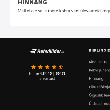
HINNANG
Meil ei ole selle toote kohta veel ülevaateid kog
KIIRLINGI
Kindlustus
Rehvi juhen
Hinne
4.84
/
5
|
66473
Hinnang
arvustust
Liitu töökoj
Õiguslik tea
Üldised müü