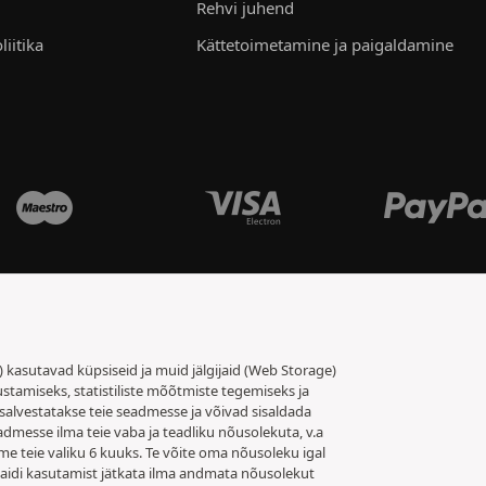
Rehvi juhend
liitika
Kättetoimetamine ja paigaldamine
t) kasutavad küpsiseid ja muid jälgijaid (Web Storage)
stamiseks, statistiliste mõõtmiste tegemiseks ja
salvestatakse teie seadmesse ja võivad sisaldada
admesse ilma teie vaba ja teadliku nõusolekuta, v.a
me teie valiku 6 kuuks. Te võite oma nõusoleku igal
 saidi kasutamist jätkata ilma andmata nõusolekut