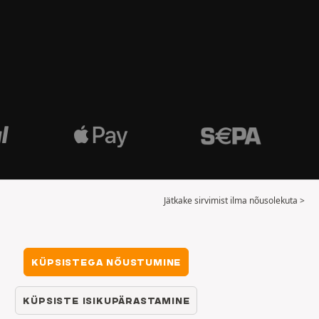
Jätkake sirvimist ilma nõusolekuta >
KÜPSISTEGA NÕUSTUMINE
KÜPSISTE ISIKUPÄRASTAMINE