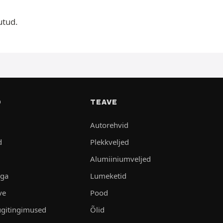
utud.
D
TEAVE
Autorehvid
d
Plekkveljed
Alumiiniumveljed
aga
Lumeketid
ve
Pood
gitingimused
Õlid