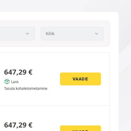
647,29
€
VAADE
Laos
Tasuta kohaletoimetamine
647,29
€