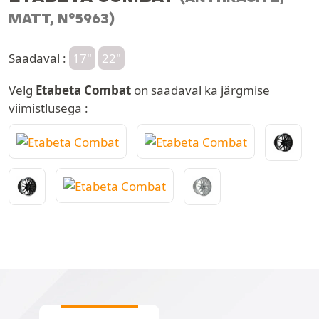
MATT, N°5963)
Saadaval :
17"
22"
Velg
Etabeta Combat
on saadaval ka järgmise
viimistlusega :