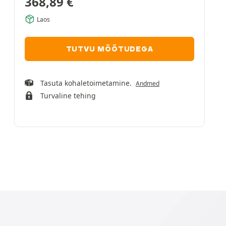
368,89
€
Laos
TUTVU MÕÕTUDEGA
Tasuta kohaletoimetamine.
Andmed
Turvaline tehing