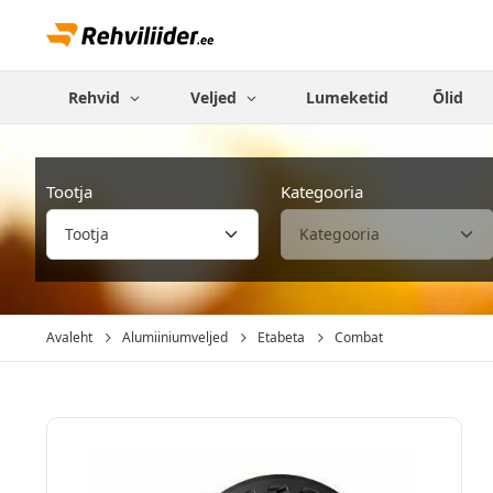
Rehvid
Veljed
Lumeketid
Õlid
Tootja
Kategooria
Avaleht
Alumiiniumveljed
Etabeta
Combat