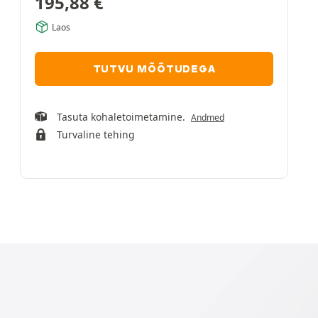
195,88
€
Laos
TUTVU MÕÕTUDEGA
Tasuta kohaletoimetamine.
Andmed
Turvaline tehing