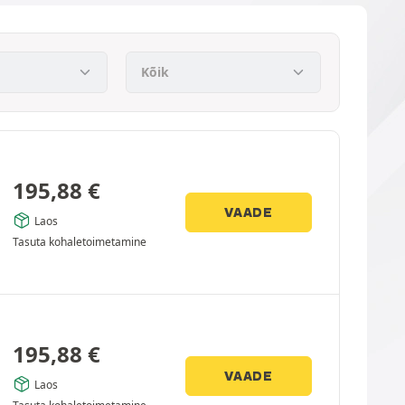
195,88
€
VAADE
Laos
Tasuta kohaletoimetamine
195,88
€
VAADE
Laos