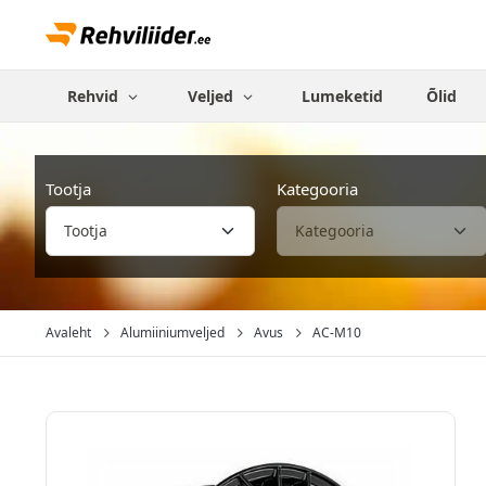
Rehvid
Veljed
Lumeketid
Õlid
Tootja
Kategooria
Avaleht
Alumiiniumveljed
Avus
AC-M10